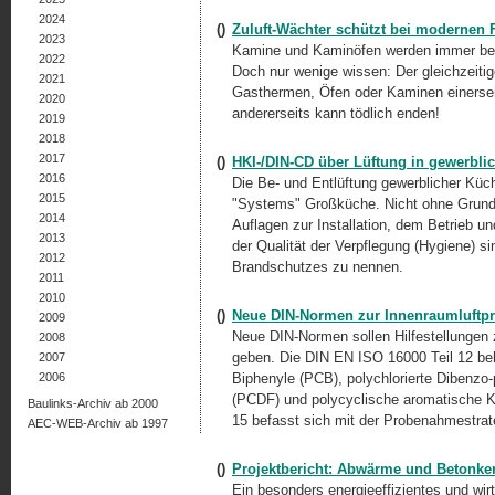
2024
()
Zuluft-Wächter schützt bei modernen 
2023
Kamine und Kaminöfen werden immer belie
2022
Doch nur wenige wissen: Der gleichzeiti
2021
Gasthermen, Öfen oder Kaminen einersei
2020
andererseits kann tödlich enden!
2019
2018
2017
()
HKI-/DIN-CD über Lüftung in gewerbl
2016
Die Be- und Entlüftung gewerblicher Küch
2015
"Systems" Großküche. Nicht ohne Grund e
2014
Auflagen zur Installation, dem Betrieb 
2013
der Qualität der Verpflegung (Hygiene) s
2012
Brandschutzes zu nennen.
2011
2010
()
Neue DIN-Normen zur Innenraumluftpr
2009
Neue DIN-Normen sollen Hilfestellungen
2008
geben. Die DIN EN ISO 16000 Teil 12 beh
2007
2006
Biphenyle (PCB), polychlorierte Dibenzo-
(PCDF) und polycyclische aromatische K
Baulinks-Archiv ab 2000
15 befasst sich mit der Probenahmestrateg
AEC-WEB-Archiv ab 1997
()
Projektbericht: Abwärme und Betonker
Ein besonders energieeffizientes und wi