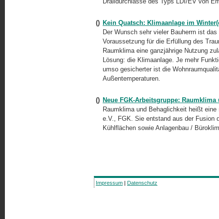
Dralldurchlässe des Typs LDI/EV von E
()
Kein Quatsch: Klimaanlage im Winter(
Der Wunsch sehr vieler Bauherrn ist das 
Voraussetzung für die Erfüllung des Tr
Raumklima eine ganzjährige Nutzung zulä
Lösung: die Klimaanlage. Je mehr Funktio
umso gesicherter ist die Wohnraumqualit
Außentemperaturen.
()
Neue FGK-Arbeitsgruppe: Raumklima 
Raumklima und Behaglichkeit heißt eine
e.V., FGK. Sie entstand aus der Fusion d
Kühlflächen sowie Anlagenbau / Büroklim
Impressum
|
Datenschutz