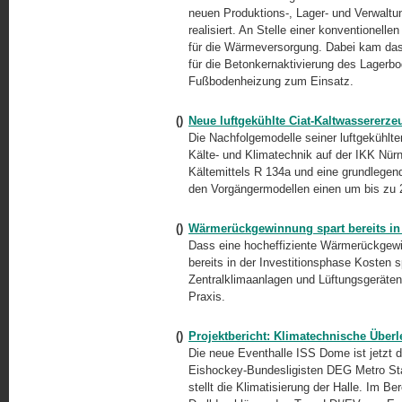
neuen
Produktions-,
Lager- und Verwaltu
realisiert. An Stelle einer konventionel
für die Wärmeversorgung. Dabei kam das
für die Betonkernaktivierung des Lagerbo
Fußbodenheizung zum Einsatz.
()
Neue luftgekühlte Ciat-Kaltwassererz
Die Nachfolgemodelle seiner luftgekühlte
Kälte- und Klimatechnik auf der IKK Nür
Kältemittels R 134a und eine grundlegen
den Vorgängermodellen einen um bis zu 
()
Wärmerückgewinnung spart bereits in 
Dass eine hocheffiziente Wärmerückgew
bereits in der Investitionsphase Kosten s
Zentralklimaanlagen und Lüftungsgeräte
Praxis.
()
Projektbericht: Klimatechnische Überl
Die neue Eventhalle ISS Dome ist jetzt d
Eishockey-Bundesligisten DEG Metro Star
stellt die Klimatisierung der Halle. Im 