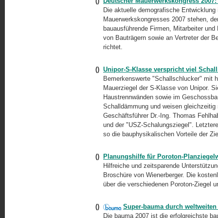
()
Deutscher Mauerwerkskongress 2007:
Die aktuelle demografische Entwicklung 
Mauerwerkskongresses 2007 stehen, der 
bauausführende Firmen, Mitarbeiter und 
von Bauträgern sowie an Vertreter der 
richtet.
()
Unipor-S-Klasse verspricht viel Schal
Bemerkenswerte "Schallschlucker" mit ho
Mauerziegel der S-Klasse von Unipor. S
Haustrennwänden sowie im Geschossbau 
Schalldämmung und weisen gleichzeitig s
Geschäftsführer Dr.-Ing. Thomas Fehlha
und der "USZ-Schalungsziegel". Letzterer
so die bauphysikalischen Vorteile der Z
()
Planungshilfe für Poroton-Planziege
Hilfreiche und zeitsparende Unterstützu
Broschüre von Wienerberger. Die kostenl
über die verschiedenen Poroton-Ziegel un
()
Super-bauma durch weltweite
Die bauma 2007 ist die erfolgreichste bau