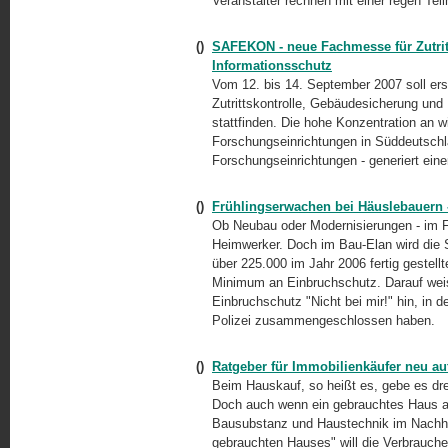
Veranstalter rechnen mit einer regen Tei
()
SAFEKON - neue Fachmesse für Zutrit
Informationsschutz
Vom 12. bis 14. September 2007 soll e
Zutrittskontrolle, Gebäudesicherung un
stattfinden. Die hohe Konzentration an w
Forschungseinrichtungen in Süddeutschla
Forschungseinrichtungen - generiert ein
()
Frühlingserwachen bei Häuslebauern - 
Ob Neubau oder Modernisierungen - im 
Heimwerker. Doch im Bau-Elan wird die Si
über 225.000 im Jahr 2006 fertig geste
Minimum an Einbruchschutz. Darauf weist 
Einbruchschutz "Nicht bei mir!" hin, in d
Polizei zusammengeschlossen haben.
()
Ratgeber für Immobilienkäufer neu au
Beim Hauskauf, so heißt es, gebe es dre
Doch auch wenn ein gebrauchtes Haus att
Bausubstanz und Haustechnik im Nachhi
gebrauchten Hauses" will die Verbrauche