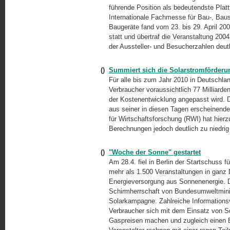
führende Position als bedeutendste Platt
Internationale Fachmesse für
Bau-,
Baus
Baugeräte fand vom 23. bis 29. April 
statt und übertraf die Veranstaltung 2004
der Aussteller- und Besucherzahlen deut
()
Summiert sich die Solarstromförderun
Für alle bis zum Jahr 2010 in Deutschl
Verbraucher voraussichtlich 77 Milliarde
der Kostenentwicklung angepasst wird.
aus seiner in diesen Tagen erscheinende
für Wirtschaftsforschung (RWI) hat hier
Berechnungen jedoch deutlich zu niedrig 
()
"Woche der Sonne" gestartet
Am 28.4. fiel in Berlin der Startschuss 
mehr als 1.500 Veranstaltungen in ganz
Energieversorgung aus Sonnenenergie. D
Schirmherrschaft von Bundesumweltminis
Solarkampagne. Zahlreiche Informationsv
Verbraucher sich mit dem Einsatz von S
Gaspreisen machen und zugleich einen B