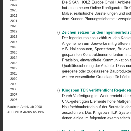
Die SKAN HOLZ Europe GmbH, Anbieter v
2024
hat einen neuen Online-Konfigurator für C
2023
Maße, realistische Darstellungen und so
2022
dem Kunden Planungssicherheit versprich
2021
2020
2019
()
Zeichen setzen für den Ingenieurholz
2018
Der Ingenieurholzbau zählt zu den König
2017
Allgemeinen um Bauwerke mit größeren 
2016
z.B. Hallenbauten, Sportstätten, Brücke
2015
gespannten Konstruktionen erfordern in
2014
Präzision, einwandfreie Kommunikation 
2013
Qualitätssicherung der Abläufe. Dass nu
2012
geregelte oder zugelassene Bauprodukte
2011
weitere wesentliche Grundlage für höchst
2010
2009
2008
()
Kingspan TEK veröffentlicht Regeldeta
2007
Durch Vorfertigung im Werk erreicht der
2006
CNC-gefertigten Elemente hohe Maßgenau
Holzfachbaubetrieb auf der Baustelle da
Baulinks-Archiv ab 2000
AEC-WEB-Archiv ab 1997
auszuführen. Das Kingspan TEK System ha
denen einige im folgenden exemplarisch