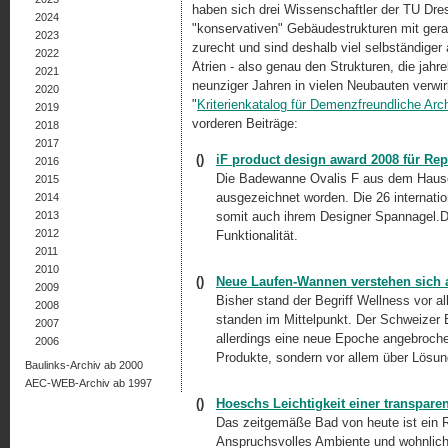
haben sich drei Wissenschaftler der TU Dre
2024
"konservativen" Gebäudestrukturen mit gera
2023
zurecht und sind deshalb viel selbständiger 
2022
Atrien - also genau den Strukturen, die jahr
2021
neunziger Jahren in vielen Neubauten verwir
2020
"
Kriterienkatalog für Demenzfreundliche Arch
2019
vorderen Beiträge:
2018
2017
()
iF product design award 2008 für Re
2016
Die Badewanne Ovalis F aus dem Hause
2015
ausgezeichnet worden. Die 26 internati
2014
2013
somit auch ihrem Designer Spannagel.De
2012
Funktionalität.
2011
2010
()
Neue Laufen-Wannen verstehen sich al
2009
Bisher stand der Begriff Wellness vor a
2008
standen im Mittelpunkt. Der Schweizer B
2007
allerdings eine neue Epoche angebrochen
2006
Produkte, sondern vor allem über Lösunge
Baulinks-Archiv ab 2000
AEC-WEB-Archiv ab 1997
()
Hoeschs Leichtigkeit einer transpar
Das zeitgemäße Bad von heute ist ein R
Anspruchsvolles Ambiente und wohnliche