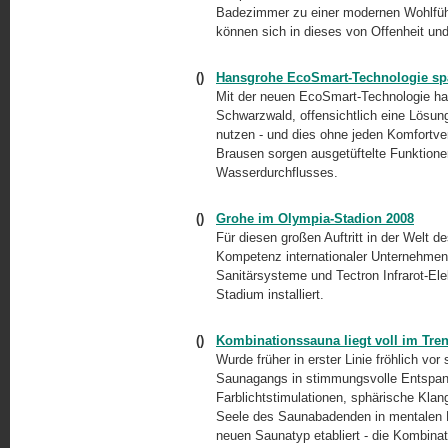
Badezimmer zu einer modernen Wohlfüh
können sich in dieses von Offenheit und
()
Hansgrohe EcoSmart-Technologie sp
Mit der neuen EcoSmart-Technologie ha
Schwarzwald, offensichtlich eine Lösun
nutzen - und dies ohne jeden Komfortve
Brausen sorgen ausgetüftelte Funktione
Wasserdurchflusses.
()
Grohe im Olympia-Stadion 2008
Für diesen großen Auftritt in der Welt d
Kompetenz internationaler Unternehmen
Sanitärsysteme und Tectron Infrarot-Ele
Stadium installiert.
()
Kombinationssauna liegt voll im Tre
Wurde früher in erster Linie fröhlich v
Saunagangs in stimmungsvolle Entspa
Farblichtstimulationen, sphärische Kla
Seele des Saunabadenden in mentalen 
neuen Saunatyp etabliert - die Kombina