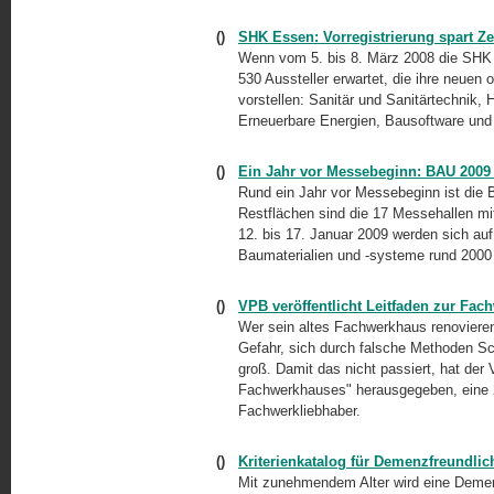
()
SHK Essen: Vorregistrierung spart Ze
Wenn vom 5. bis 8. März 2008 die SHK E
530 Aussteller erwartet, die ihre neuen
vorstellen: Sanitär und Sanitärtechnik
Erneuerbare Energien, Bausoftware und
()
Ein Jahr vor Messebeginn: BAU 2009
Rund ein Jahr vor Messebeginn ist die 
Restflächen sind die 17 Messehallen mi
12. bis 17. Januar 2009 werden sich au
Baumaterialien und
-systeme
rund 2000 
()
VPB veröffentlicht Leitfaden zur Fac
Wer sein altes Fachwerkhaus renovieren
Gefahr, sich durch falsche Methoden S
groß. Damit das nicht passiert, hat der
Fachwerkhauses" herausgegeben, eine 2
Fachwerkliebhaber.
()
Kriterienkatalog für Demenzfreundlic
Mit zunehmendem Alter wird eine Demen