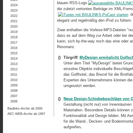
blauen RSS-Logo
2024
die zuletzt vertonten Beiträge im XML-Form
2023
de
2022
elegant und regelmäßig den iPod zu füttern.
2021
2020
Zwar enthalten die Vorlese-MP3-Dateien "nu
2019
dass es auf dem Weg zur Arbeit oder bei der
2018
kann, sich by-the-way noch das eine oder a
2017
Resonanz.
2016
2015
()
Türgriff:
MyDesign ermöglicht Golfsch
2014
Unter dem Titel "MyDesign" bietet Grund
2013
einzelne Objekte individuelle Beschläge
2012
das Golfhotel, das Brezel für die Brotfabr
2011
Experten des Unternehmens können die
2010
2009
umgesetzt werden.
2008
2007
()
Neue Design-Schiebebeschläge von 
2006
Gestaltung (nicht nur) von Innenräumen
Baulinks-Archiv ab 2000
Materialien. Besondere Details können z
AEC-WEB-Archiv ab 1997
Funktionalität und Design bilden. Mit 
für die
Wand-,
Decken- und Bodenmontage
aufgreifen
.