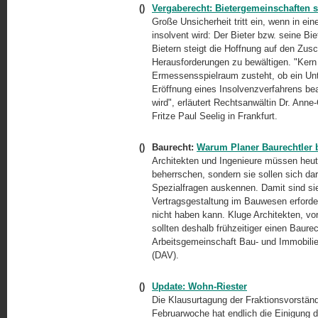
()
Vergaberecht: Bietergemeinschaften 
Große Unsicherheit tritt ein, wenn in e
insolvent wird: Der Bieter bzw. seine Bi
Bietern steigt die Hoffnung auf den Zusc
Herausforderungen zu bewältigen. "Kern 
Ermessensspielraum zusteht, ob ein Unte
Eröffnung eines Insolvenzverfahrens b
wird", erläutert Rechtsanwältin Dr. Anne
Fritze Paul Seelig in Frankfurt.
()
Baurecht:
Warum Planer Baurechtler b
Architekten und Ingenieure müssen heut
beherrschen, sondern sie sollen sich dar
Spezialfragen auskennen. Damit sind sie
Vertragsgestaltung im Bauwesen erforder
nicht haben kann. Kluge Architekten, v
sollten deshalb frühzeitiger einen Baure
Arbeitsgemeinschaft Bau- und Immobili
(DAV).
()
Update: Wohn-Riester
Die Klausurtagung der Fraktionsvorstä
Februarwoche hat endlich die Einigung 