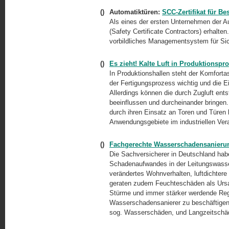
()
Automatiktüren:
SCC-Zertifikat für B
Als eines der ersten Unternehmen der A
(Safety Certificate Contractors) erhalten.
vorbildliches Managementsystem für Si
()
Es zieht! Kalte Luft in Produktionsp
In Produktionshallen steht der Komfortas
der Fertigungsprozess wichtig und die Ein
Allerdings können die durch Zugluft ent
beeinflussen und durcheinander bringen.
durch ihren Einsatz an Toren und Türen b
Anwendungsgebiete im industriellen Ver
()
Fachgerechte Wasserschadensanieru
Die Sachversicherer in Deutschland hab
Schadenaufwandes in der Leitungswasse
verändertes Wohnverhalten, luftdichter
geraten zudem Feuchteschäden als Ursac
Stürme und immer stärker werdende Rege
Wasserschadensanierer zu beschäftigen.
sog. Wasserschäden, und Langzeitschäd