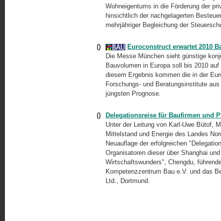
Wohneigentums in die Förderung der priva
hinsichtlich der nachgelagerten Besteu
mehrjähriger Begleichung der Steuersch
()
Euroconstruct erwartet 2010 B
Die Messe München sieht günstige konju
Bauvolumen in Europa soll bis 2010 auf 
diesem Ergebnis kommen die in der Eu
Forschungs- und Beratungsinstitute aus 
jüngsten Prognose.
()
Delegationsreise für Baufirmen und P
Unter der Leitung von Karl-Uwe Bütof, Min
Mittelstand und Energie des Landes Nord
Neuauflage der erfolgreichen "Delegation
Organisatoren dieser über Shanghai un
Wirtschaftswunders", Chengdu, führend
Kompetenzzentrum Bau e.V. und das Ber
Ltd., Dortmund.