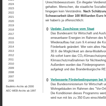
Unrechtsbewusstsein. Ein illegaler Verdienst
2024
gehalten. Menschen, die staatliche Sozialle
2023
hingegen kein Verständnis.
Nach Schätzung
2022
Schwarzarbeit über 100 Milliarden Euro 
2021
wir haben's ja offensichtlich:
2020
2019
()
Update: Zuschüsse vom Staat
2018
Das Bundesamt für Wirtschaft und Ausf
2017
erneuerbarer Energien im Rahmen des Ma
2016
Wiederaufbau hat zum 9.4.erneut die Ko
2015
Förderbank geändert. Wer sein altes Ha
2014
2013
30.9. die Möglichkeit am dena-Modellvo
2012
Ab sofort kann das CO₂-Klimaschutzpr
2011
Klimaschutzmaßnahmen für Nichtwohng
2010
Außerdem wurden das Förderprogramm K
2009
aufgelegt und das Brandenburgische RE
2008
2007
()
Verbesserte Förderbedingungen bei 
2006
Das Bundesministerium für Wirtschaft un
Baulinks-Archiv ab 2000
Wohngebäuden im Rahmen des "Vor-Ort-
AEC-WEB-Archiv ab 1997
Die Konditionen dieses Programms werden
wird nun mit bis zu 350 Euro einschließl