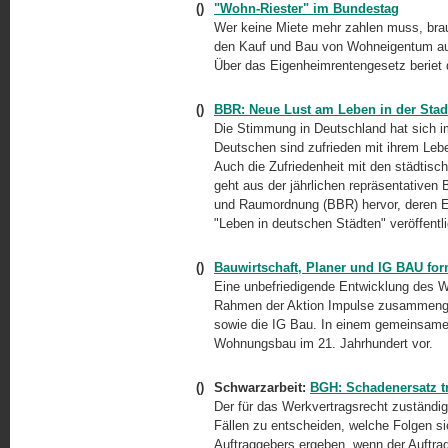
()
"Wohn-Riester" im Bundestag
Wer keine Miete mehr zahlen muss, brauc
den Kauf und Bau von Wohneigentum auch
Über das Eigenheimrentengesetz beriet 
()
BBR: Neue Lust am Leben in der Stad
Die Stimmung in Deutschland hat sich im
Deutschen sind zufrieden mit ihrem Lebe
Auch die Zufriedenheit mit den städtisch
geht aus der jährlichen repräsentativ
und Raumordnung (BBR) hervor, deren Er
"Leben in deutschen Städten" veröffentli
()
Bauwirtschaft, Planer und IG BAU fo
Eine unbefriedigende Entwicklung des W
Rahmen der Aktion Impulse zusammenge
sowie die IG Bau. In einem gemeinsamen 
Wohnungsbau im 21. Jahrhundert vor.
()
Schwarzarbeit:
BGH: Schadenersatz t
Der für das Werkvertragsrecht zuständig
Fällen zu entscheiden, welche Folgen si
Auftraggebers ergeben, wenn der Auftra