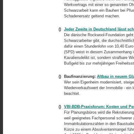
Werkvertrags mit einer so genannten Oh
Schwarzarbeit kann ein Bauherr bei Pf
Schadenersatz geltend machen.
()
Jeder Zweite in Deutschland lässt sc
Die dänische Rockwool-Foundation geht 
Schwarzarbeiter gibt, die durchschnittl
dafür einen Stundenlohn von 10,40 Euro
(SPD) weist in diesem Zusammenhang im
Kavaliersdelikt ist, sondern strafbare Wi
Bußgeld bis zur mehrjährigen Freiheitsst
()
Baufinanzierung
:
Altbau in neuem Gla
Wer sein Eigenheim modernisiert, steig
Wiederverkaufswert der Immobilie - ein
beachtet.
()
VBI-BDB-Praxisforum: Kosten und Pe
Für Planungsbüros wird die Rekrutierung 
weil geeignetes Fachpersonal schwerer 
Immatrikulationszahlen in den Baustud
Kürze zu einem Absolventenmangel führ