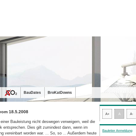
BauDates
BroKatDowns
vom 18.5.2008
A+
A
A-
iner Bauleistung nicht deswegen verweigern, weil die
k entsprechen. Dies gilt zumindest dann, wenn im
Bauletter Anmeldung
ng vereinbart worden war. ... So, so ... Außerdem heute