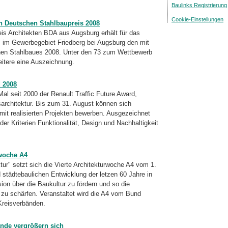
Baulinks Registrierung
Cookie-Einstellungen
n Deutschen Stahlbaupreis 2008
is Architekten BDA aus Augsburg erhält für das
 im Gewerbegebiet Friedberg bei Augsburg den mit
chen Stahlbaues 2008. Unter den 73 zum Wettbewerb
eitere eine Auszeichnung.
d 2008
l seit 2000 der Renault Traffic Future Award,
sarchitektur. Bis zum 31. August können sich
 mit realisierten Projekten bewerben. Ausgezeichnet
er Kriterien Funktionalität, Design und Nachhaltigkeit
rwoche A4
ur" setzt sich die Vierte Architekturwoche A4 vom 1.
d städtebaulichen Entwicklung der letzen 60 Jahre in
sion über die Baukultur zu fördern und so die
 zu schärfen. Veranstaltet wird die A4 vom Bund
Kreisverbänden.
ände vergrößern sich