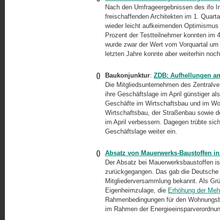
Nach den Umfrageergebnissen des ifo In
freischaffenden Architekten im 1. Quarta
wieder leicht aufkeimenden Optimismus 
Prozent der Testteilnehmer konnten im 
wurde zwar der Wert vom Vorquartal um
letzten Jahre konnte aber weiterhin noc
()
Baukonjunktur
:
ZDB: Aufhellungen a
Die Mitgliedsunternehmen des Zentral
ihre Geschäftslage im April günstiger a
Geschäfte im Wirtschaftsbau und im Wo
Wirtschaftsbau, der Straßenbau sowie de
im April verbessern. Dagegen trübte si
Geschäftslage weiter ein.
()
Absatz von Mauerwerks-Baustoffen i
Der Absatz bei Mauerwerksbaustoffen i
zurückgegangen. Das gab die Deutsche G
Mitgliederversammlung bekannt. Als Grün
Eigenheimzulage, die
Erhöhung der Meh
Rahmenbedingungen für den Wohnungsba
im Rahmen der Energieeinsparverordnung