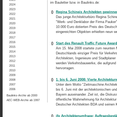
im Bauletter bzw. in Baulinks.de:
2024
2023
()
Regina Schineis Architekten gewinne
2022
Das junge Architekturbüro Regina Schine
2021
"Werk- und Denklabor der Firma Pauker"
2020
10.000 Euro dotierten Preis des Deuts
2019
eingereichten Objekten erhielten neun w
2018
2017
2016
()
Start des Renault Traffic Future Awar
2015
Am 15. Mai 2008 startete zum neunten Ma
2014
Deutschlands einziger Preis für Verkehr
2013
Architekten, Ingenieure und Stadtplaner
2012
werden Verkehrsbauwerke, die aufgrund d
2011
hervorragen.
2010
2009
()
1. bis 6. Juni 2008: Vierte Architektu
2008
Unter dem Motto "Zeitmaschine Architekt
2007
2006
bis 6. Juni mit der architektonischen un
Bayern auseinander. Ziel ist, die Diskus
Baulinks-Archiv ab 2000
öffentliche Wahrnehmung für Architektur
AEC-WEB-Archiv ab 1997
Deutscher Architekten BDA und seinen 
()
ifo Architektenumfrage: Auftragsbest