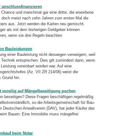
r anschlussfinanzieren
e Chance und manchmal gar eine dritte, die erworbene
ft doch meist nach zehn Jahren zum ersten Mal die
bers aus. Jetzt werden die Karten neu gemischt.
iger als mit dem bisherigen Geldgeber können
ren, wenn sie drei Regeln beachten.
von Bauleistungen
ng einer Bauleistung nicht deswegen verweigern, weil
r Technik entsprechen. Dies gilt zumindest dann, wenn
 Leistung vereinbart worden war. Auf eine
erichtshofes (Az. VII ZR 214/06) weist die
 Grund hin.
 voreilig auf Mängelbeseitigung pochen
n beseitigen? Diese Fragen beschäftigen regelmäßig
elbstverständlich, so die Arbeitsgemeinschaft für Bau-
 Deutschen Anwaltverein (DAV), hat jeder Käufer das
 beim Bauen: Eine Immobilie muss mängelfrei
enkauf beim Notar