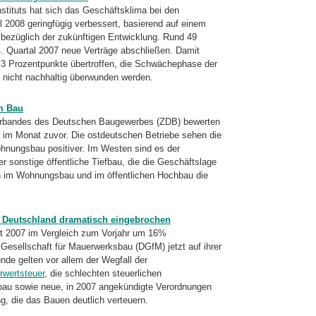
stituts hat sich das Geschäftsklima bei den
l 2008 geringfügig verbessert, basierend auf einem
bezüglich der zukünftigen Entwicklung. Rund 49
4. Quartal 2007 neue Verträge abschließen. Damit
 3 Prozentpunkte übertroffen, die Schwächephase der
h nicht nachhaltig überwunden werden.
m Bau
verbandes des Deutschen Baugewerbes (ZDB) bewerten
ls im Monat zuvor. Die ostdeutschen Betriebe sehen die
hnungsbau positiver. Im Westen sind es der
r sonstige öffentliche Tiefbau, die die Geschäftslage
ch im Wohnungsbau und im öffentlichen Hochbau die
n Deutschland dramatisch eingebrochen
st 2007 im Vergleich zum Vorjahr um 16%
esellschaft für Mauerwerksbau (DGfM) jetzt auf ihrer
de gelten vor allem der Wegfall der
rwertsteuer
, die schlechten steuerlichen
u sowie neue, in 2007 angekündigte Verordnungen
, die das Bauen deutlich verteuern.