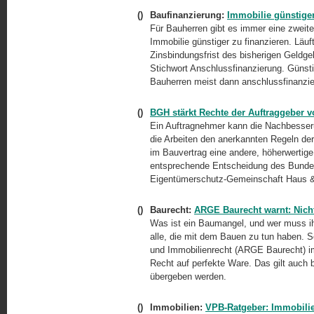
()
Baufinanzierung:
Immobilie günstige
Für Bauherren gibt es immer eine zweit
Immobilie günstiger zu finanzieren. Läu
Zinsbindungsfrist des bisherigen Geldge
Stichwort Anschlussfinanzierung. Günst
Bauherren meist dann anschlussfinanzie
()
BGH stärkt Rechte der Auftraggeber 
Ein Auftragnehmer kann die Nachbesseru
die Arbeiten den anerkannten Regeln de
im Bauvertrag eine andere, höherwertige
entsprechende Entscheidung des Bundesg
Eigentümerschutz-Gemeinschaft Haus &
()
Baurecht:
ARGE Baurecht warnt: Nicht
Was ist ein Baumangel, und wer muss ih
alle, die mit dem Bauen zu tun haben. S
und Immobilienrecht (ARGE Baurecht) im
Recht auf perfekte Ware. Das gilt auch
übergeben werden.
()
Immobilien:
VPB-Ratgeber: Immobili