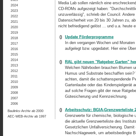
Media Lab sollen nämlich eine erschreckend
2024
CD-ROMs aufgezeigt haben: "Durchschnittl
2023
unzuverlässig", schrieb der Council. Ander
2022
Datensicherheit von 20 bis 30 Jahren zu, a
2021
nicht befriedigend gelöst ... und u.a. heute 
2020
2019
()
Update Förderprogramme
2018
In den vergangen Wochen und Monaten 
2017
aufgelegt bzw. upgedatet. Hier eine Über
2016
2015
2014
()
RAL gibt neuen "Ratgeber Garten" he
2013
Welchen Nährboden brauchen Blumen u
2012
Humus und Substrate beschaffen sein? 
2011
achten, damit die schattenspendende Pe
2010
Gartenlaube oder das Kinderspielgerät a
2009
auf solche Fragen gibt der neue Ratgebe
2008
Gütesicherung und Kennzeichnung.
2007
2006
()
Arbeitsschutz: BGIA-Grenzwerteliste 2
Baulinks-Archiv ab 2000
Grenzwerte für chemische, biologische u
AEC-WEB-Archiv ab 1997
die aktuelle Grenzwerteliste des Institu
Gesetzlichen Unfallversicherung. Damit
Nachschlagewerk, um arbeitsbedingte Bel