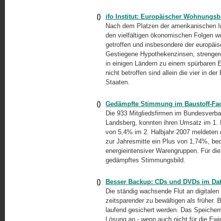
()
ifo Institut: Europäischer Wohnungsb
Nach dem Platzen der amerikanischen 
den vielfältigen ökonomischen Folgen w
getroffen und insbesondere der europäis
Gestiegene Hypothekenzinsen, strenger
in einigen Ländern zu einem spürbaren
nicht betroffen sind allein die vier in 
Staaten.
()
Gedämpfte Stimmung im Baustoff-Fa
Die 933 Mitgliedsfirmen im Bundesverb
Landsberg, konnten ihren Umsatz im 1. 
von 5,4% im 2. Halbjahr 2007 meldeten 
zur Jahresmitte ein Plus von 1,74%, bed
energieintensiver Warengruppen. Für d
gedämpftes Stimmungsbild.
()
Besser Backup: CDs und DVDs im Date
Die ständig wachsende Flut an digitalen 
zeitsparender zu bewältigen als früher
laufend gesichert werden. Das Speicher
Lösung an - wenn auch nicht für die Ewi