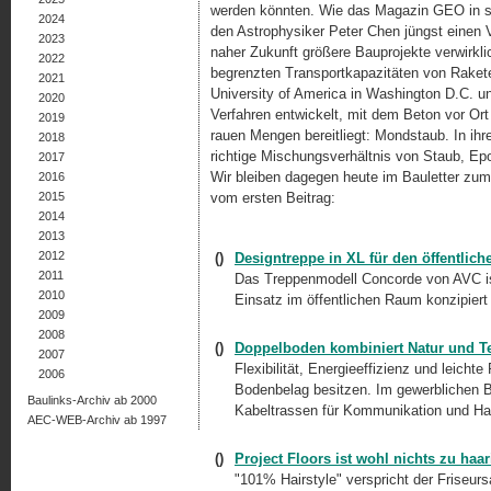
werden könnten. Wie das Magazin GEO in s
2024
den Astrophysiker Peter Chen jüngst einen V
2023
naher Zukunft größere Bauprojekte verwirkli
2022
begrenzten Transportkapazitäten von Rakete
2021
University of America in Washington D.C. 
2020
Verfahren entwickelt, mit dem Beton vor Ort
2019
rauen Mengen bereitliegt: Mondstaub. In ih
2018
richtige Mischungsverhältnis von Staub, Epo
2017
Wir bleiben dagegen heute im Bauletter z
2016
2015
vom ersten Beitrag:
2014
2013
2012
()
Designtreppe in XL für den öffentlic
2011
Das Treppenmodell Concorde von AVC ist 
2010
Einsatz im öffentlichen Raum konzipiert
2009
2008
()
Doppelboden kombiniert Natur und T
2007
Flexibilität, Energieeffizienz und leicht
2006
Bodenbelag besitzen. Im gewerblichen
Baulinks-Archiv ab 2000
Kabeltrassen für Kommunikation und Haus
AEC-WEB-Archiv ab 1997
()
Project Floors ist wohl nichts zu haar
"101% Hairstyle" verspricht der Friseu