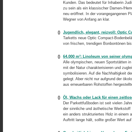
Kunden. Das bedeutet für Inhaberin Ju
zu sein als ein klassischer
Damen-/
Herr
neu eröffnet. In der vorangegangenen P
Wegner von Anfang an klar.
()
Jugendlich, elegant, reizvoll: Optic 
Tarketts neue Optic Compact-Bodenbeläg
von frischen, trendigen Bonbontönen bis 
()
64.000 m²: Linoleum von seiner olym
Alle olympischen, neuen Sportstätten in 
mit der Natur charakterisieren und zugl
symbolisieren. Auf die Nachhaltigkeit 
gelegt. Aber nicht nur aufgrund der öko
aus erneuerbaren Rohstoffen hergestellt
()
Öl, Wachs oder Lack für einen zeitlo
Der Parkettfußboden ist seit vielen Jahr
der sinnliche und ästhetische Werkstoff
ein anders strukturiertes Holz in einem
Auftritt lange hält, sollte großer Wert a