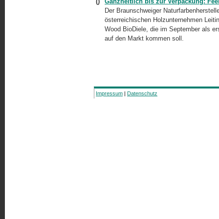
()
Ganzheitlich bis zur Verpackung: Fe
Der Braunschweiger Naturfarbenherstel
österreichischen Holzunternehmen Leiti
Wood BioDiele, die im September als e
auf den Markt kommen soll.
Impressum
|
Datenschutz