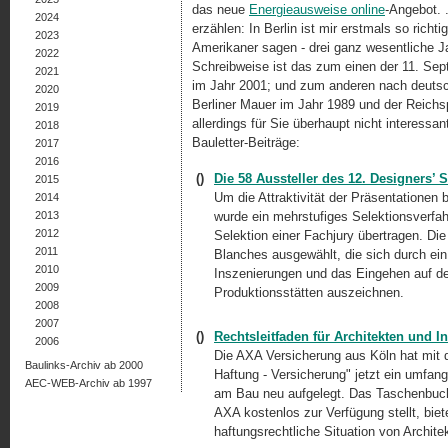
das neue
Energieausweise online
-Angebot. 
2024
erzählen: In Berlin ist mir erstmals so richti
2023
Amerikaner sagen - drei ganz wesentliche J
2022
Schreibweise ist das zum einen der 11. Se
2021
im Jahr 2001; und zum anderen nach deutsc
2020
Berliner Mauer im Jahr 1989 und der Reich
2019
allerdings für Sie überhaupt nicht interessa
2018
Bauletter-Beiträge:
2017
2016
()
Die 58 Aussteller des 12. Designers’ S
2015
Um die Attraktivität der Präsentationen
2014
2013
wurde ein mehrstufiges Selektionsverfah
2012
Selektion einer Fachjury übertragen. Di
2011
Blanches ausgewählt, die sich durch ein
2010
Inszenierungen und das Eingehen auf de
2009
Produktionsstätten auszeichnen.
2008
2007
()
Rechtsleitfaden für Architekten und 
2006
Die AXA Versicherung aus Köln hat mit d
Baulinks-Archiv ab 2000
Haftung - Versicherung" jetzt ein umf
AEC-WEB-Archiv ab 1997
am Bau neu aufgelegt. Das Taschenbuch 
AXA kostenlos zur Verfügung stellt, biet
haftungsrechtliche Situation von Archite