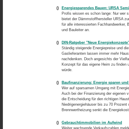
()
Energiesparendes Bauen: URSA Semi
Profis wissen es schon lange: Nur wer s
bietet der Dämmstoffhersteller URSA zu
für alle interessierten Fachhandwerker, 
und Bauleiter an.
()
DIN-Ratgeber "Neue Energiekonzepte
Ständig steigende Energiepreise und di
Gaslieferanten lassen immer mehr Hausb
nachdenken. Doch angesichts der Vielfal
Konzept für das eigene Heim zu finden u
würde.
()
Baufinanzierung: Energie sparen und
Wer auf sparsamen Umgang mit Energie ac
Auch bei der Finanzierung der eigenen v
die Entscheidung für den richtigen Haus
Niedrigenergiehäuser bis zu 70 Prozent w
Brennwertheizung senkt die Energiekost
()
Gebrauchtimmobilien im Aufwind
Weiter wachsende Verkaufszahlen melde