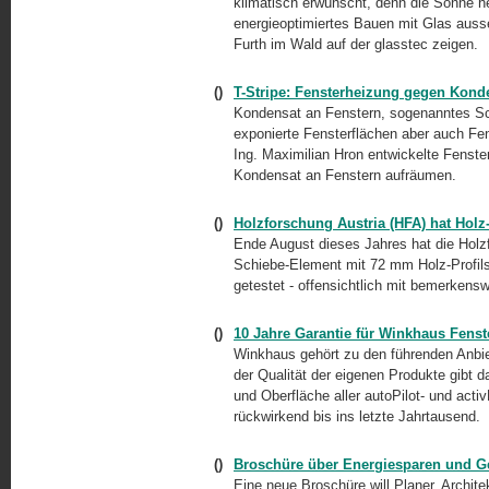
klimatisch erwünscht, denn die Sonne 
energieoptimiertes Bauen mit Glas auss
Furth im Wald auf der glasstec zeigen.
()
T-Stripe: Fensterheizung gegen Kon
Kondensat an Fenstern, sogenanntes Sch
exponierte Fensterflächen aber auch Fe
Ing. Maximilian Hron entwickelte Fenste
Kondensat an Fenstern aufräumen.
()
Holzforschung Austria (HFA) hat Holz
Ende August dieses Jahres hat die Holzf
Schiebe-Element mit 72 mm Holz-Profil
getestet - offensichtlich mit bemerkens
()
10 Jahre Garantie für Winkhaus Fenst
Winkhaus gehört zu den führenden Anbi
der Qualität der eigenen Produkte gibt 
und Oberfläche aller autoPilot- und act
rückwirkend bis ins letzte Jahrtausend.
()
Broschüre über Energiesparen und Ge
Eine neue Broschüre will Planer, Archite