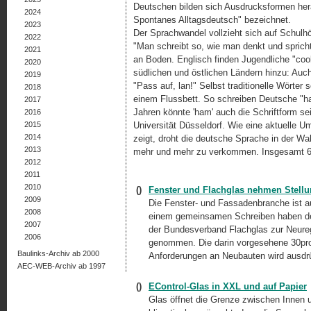
Deutschen bilden sich Ausdrucksformen herau
2024
Spontanes Alltagsdeutsch" bezeichnet.
2023
Der Sprachwandel vollzieht sich auf Schul
2022
"Man schreibt so, wie man denkt und spricht
2021
an Boden. Englisch finden Jugendliche "coo
2020
südlichen und östlichen Ländern hinzu: Auch
2019
"Pass auf, lan!" Selbst traditionelle Wörter
2018
einem Flussbett. So schreiben Deutsche "ha
2017
Jahren könnte 'ham' auch die Schriftform se
2016
2015
Universität Düsseldorf. Wie eine aktuelle 
2014
zeigt, droht die deutsche Sprache in der W
2013
mehr und mehr zu verkommen. Insgesamt 65 
2012
2011
2010
()
Fenster und Flachglas nehmen Stell
2009
Die Fenster- und Fassadenbranche ist au
2008
einem gemeinsamen Schreiben haben der
2007
der Bundesverband Flachglas zur Neure
2006
genommen. Die darin vorgesehene 30pro
Baulinks-Archiv ab 2000
Anforderungen an Neubauten wird ausdrü
AEC-WEB-Archiv ab 1997
()
EControl-Glas in XXL und auf Papier
Glas öffnet die Grenze zwischen Innen u