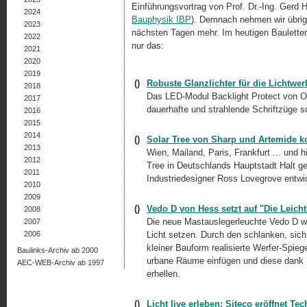
Einführungsvortrag von Prof. Dr.-Ing. Gerd H
2024
Bauphysik IBP
). Demnach nehmen wir übrige
2023
nächsten Tagen mehr. Im heutigen Bauletter 
2022
nur das:
2021
2020
2019
()
Robuste Glanzlichter für die Lichtwe
2018
Das LED-Modul Backlight Protect von Os
2017
dauerhafte und strahlende Schriftzüge 
2016
2015
2014
()
Solar Tree von Sharp und Artemide k
2013
Wien, Mailand, Paris, Frankfurt ... und h
2012
Tree in Deutschlands Hauptstadt Halt g
2011
Industriedesigner Ross Lovegrove entwic
2010
2009
()
Vedo D von Hess setzt auf "Die Leicht
2008
Die neue Mastauslegerleuchte Vedo D wil
2007
2006
Licht setzen. Durch den schlanken, sic
kleiner Bauform realisierte Werfer-Spie
Baulinks-Archiv ab 2000
urbane Räume einfügen und diese dank L
AEC-WEB-Archiv ab 1997
erhellen.
()
Licht live erleben: Siteco eröffnet T