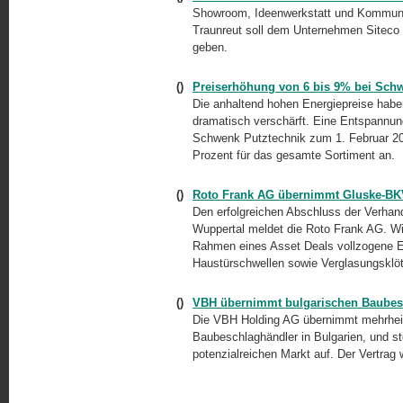
Showroom, Ideenwerkstatt und Kommunik
Traunreut soll dem Unternehmen Siteco
geben.
()
Preiserhöhung von 6 bis 9% bei Sch
Die anhaltend hohen Energiepreise habe
dramatisch verschärft. Eine Entspannung
Schwenk Putztechnik zum 1. Februar 20
Prozent für das gesamte Sortiment an.
()
Roto Frank AG übernimmt Gluske-BK
Den erfolgreichen Abschluss der Verh
Wuppertal meldet die Roto Frank AG. Wie
Rahmen eines Asset Deals vollzogene Er
Haustürschwellen sowie Verglasungsklö
()
VBH übernimmt bulgarischen Baubes
Die VBH Holding AG übernimmt mehrheitl
Baubeschlaghändler in Bulgarien, und s
potenzialreichen Markt auf. Der Vertrag