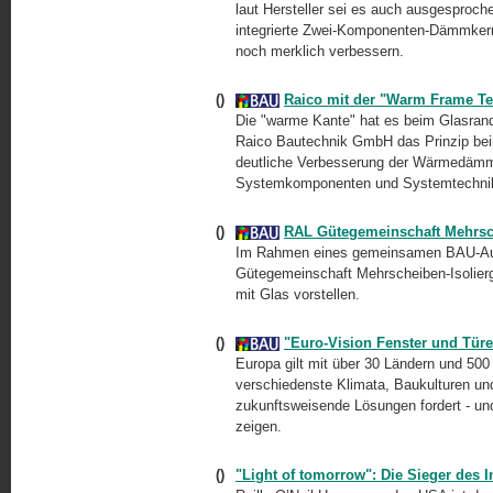
laut Hersteller sei es auch ausgesproc
integrierte Zwei-Komponenten-Dämmkern
noch merklich verbessern.
()
Raico mit der "Warm Frame Te
Die "warme Kante" hat es beim Glasran
Raico Bautechnik GmbH das Prinzip bei
deutliche Verbesserung der Wärmedämme
Systemkomponenten und Systemtechni
()
RAL Gütegemeinschaft Mehrsch
Im Rahmen eines gemeinsamen BAU-Auft
Gütegemeinschaft Mehrscheiben-Isolierg
mit Glas vorstellen.
()
"Euro-Vision Fenster und Tür
Europa gilt mit über 30 Ländern und 500
verschiedenste Klimata, Baukulturen un
zukunftsweisende Lösungen fordert - u
zeigen.
()
"Light of tomorrow": Die Sieger des I