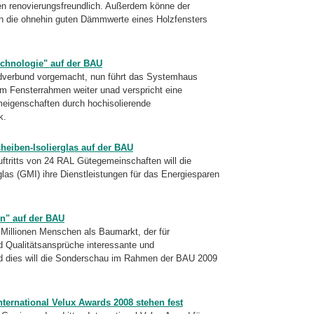
hen renovierungsfreundlich. Außerdem könne der
 die ohnehin guten Dämmwerte eines Holzfensters
chnologie" auf der BAU
dverbund vorgemacht, nun führt das Systemhaus
m Fensterrahmen weiter unad verspricht eine
igenschaften durch hochisolierende
k.
eiben-Isolierglas auf der BAU
ritts von 24 RAL Gütegemeinschaften will die
las (GMI) ihre Dienstleistungen für das Energiesparen
en" auf der BAU
 Millionen Menschen als Baumarkt, der für
d Qualitätsansprüche interessante und
nd dies will die Sonderschau im Rahmen der BAU 2009
nternational Velux Awards 2008 stehen fest