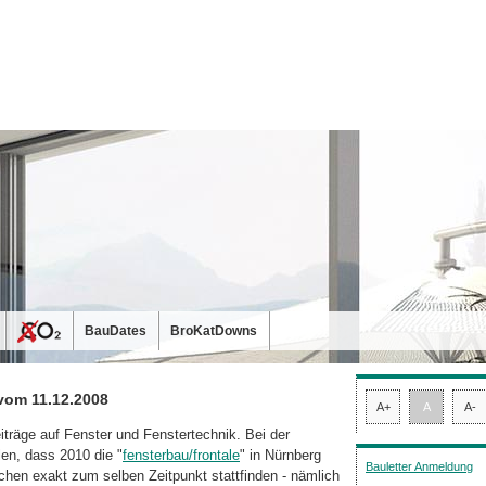
BauDates
BroKatDowns
vom 11.12.2008
A+
A
A-
träge auf Fenster und Fenstertechnik. Bei der
len, dass 2010 die "
fensterbau/frontale
" in Nürnberg
Bauletter Anmeldung
chen exakt zum selben Zeitpunkt stattfinden - nämlich