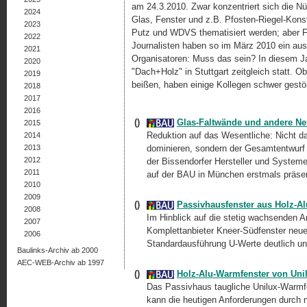
am 24.3.2010. Zwar konzentriert sich die N
2024
Glas, Fenster und z.B. Pfosten-Riegel-Kon
2023
Putz und WDVS thematisiert werden; aber 
2022
Journalisten haben so im März 2010 ein a
2021
Organisatoren: Muss das sein? In diesem J
2020
"Dach+Holz" in Stuttgart zeitgleich statt. O
2019
beißen, haben einige Kollegen schwer gestöh
2018
2017
2016
()
Glas-Faltwände und andere Ne
2015
Reduktion auf das Wesentliche: Nicht d
2014
2013
dominieren, sondern der Gesamtentwurf 
2012
der Bissendorfer Hersteller und System
2011
auf der BAU in München erstmals präsent
2010
2009
()
Passivhausfenster aus Holz-Al
2008
Im Hinblick auf die stetig wachsenden 
2007
Komplettanbieter Kneer-Südfenster neue 
2006
Standardausführung U-Werte deutlich unt
Baulinks-Archiv ab 2000
AEC-WEB-Archiv ab 1997
()
Holz-Alu-Warmfenster von Un
Das Passivhaus taugliche Unilux-Warmf
kann die heutigen Anforderungen durch n