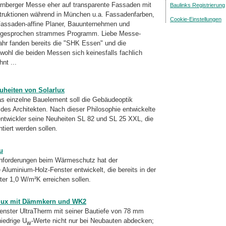
ürnberger Messe eher auf transparente Fassaden mit
Baulinks Registrierung
struktionen während in München u.a. Fassadenfarben,
Cookie-Einstellungen
Fassaden-affine Planer, Bauunternehmen und
usgesprochen strammes Programm. Liebe Messe-
ahr fanden bereits die "SHK Essen" und die
bwohl die beiden Messen sich keinesfalls fachlich
nt ...
uheiten von Solarlux
as einzelne Bauelement soll die Gebäudeoptik
des Architekten. Nach dieser Philosophie entwickelte
entwickler seine Neuheiten SL 82 und SL 25 XXL, die
iert werden sollen.
u
Anforderungen beim Wärmeschutz hat der
Aluminium-Holz-Fenster entwickelt, die bereits in der
er 1,0 W/m²K erreichen sollen.
ilux mit Dämmkern und WK2
enster UltraTherm mit seiner Bautiefe von 78 mm
iedrige U
-Werte nicht nur bei Neubauten abdecken;
W