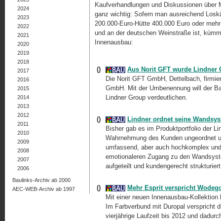
Kaufverhandlungen und Diskussionen über M
2024
ganz wichtig: Sofern man ausreichend Loskäu
2023
200.000-Euro-Hütte 400.000 Euro oder mehr e
2022
und an der deutschen Weinstraße ist, kümme
2021
Innenausbau:
2020
2019
2018
()
Aus Norit GFT wurde Lindner
2017
Die Norit GFT GmbH, Dettelbach, firmie
2016
GmbH. Mit der Umbenennung will der Bau
2015
Lindner Group verdeutlichen.
2014
2013
2012
()
Lindner ordnet seine Wandsy
2011
Bisher gab es im Produktportfolio der Li
2010
Wahrnehmung des Kunden ungeordnet und
2009
umfassend, aber auch hochkomplex und
2008
emotionaleren Zugang zu den Wandsyst
2007
aufgeteilt und kundengerecht strukturiert
2006
Baulinks-Archiv ab 2000
()
Mehr Esprit verspricht Wodeg
AEC-WEB-Archiv ab 1997
Mit einer neuen Innenausbau-Kollektion
Im Farbverbund mit Duropal verspricht d
vierjährige Laufzeit bis 2012 und dadu