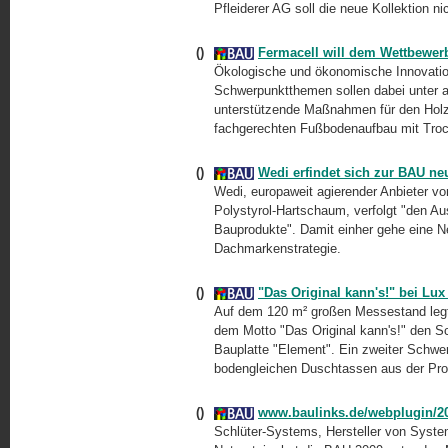
Pfleiderer AG soll die neue Kollektion n
()
Fermacell will dem Wettbewerb
Ökologische und ökonomische Innovatio
Schwerpunktthemen sollen dabei unter
unterstützende Maßnahmen für den Holzb
fachgerechten Fußbodenaufbau mit Troc
()
Wedi erfindet sich zur BAU ne
Wedi, europaweit agierender Anbieter vo
Polystyrol-Hartschaum, verfolgt "den A
Bauprodukte". Damit einher gehe eine N
Dachmarkenstrategie.
()
"Das Original kann's!" bei Lu
Auf dem 120 m² großen Messestand leg
dem Motto "Das Original kann's!" den S
Bauplatte "Element". Ein zweiter Schwe
bodengleichen Duschtassen aus der Pro
()
www.baulinks.de/webplugin/2
Schlüter-Systems, Hersteller von Syste