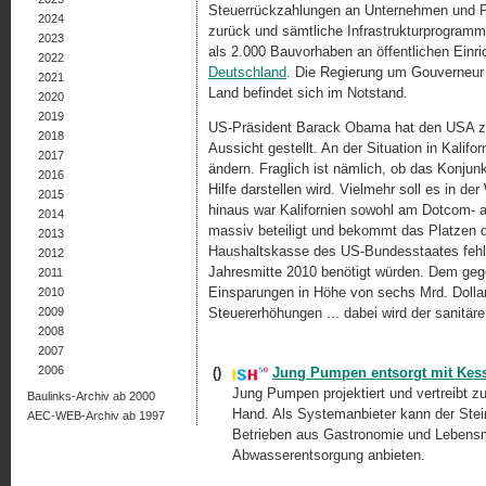
Steuerrückzahlungen an Unternehmen und Pr
2024
zurück und sämtliche Infrastrukturprogramme
2023
als 2.000 Bauvorhaben an öffentlichen Einri
2022
Deutschland
. Die Regierung um Gouverneur
2021
Land befindet sich im Notstand.
2020
2019
US-Präsident Barack Obama hat den USA zwa
2018
Aussicht gestellt. An der Situation in Kal
2017
ändern. Fraglich ist nämlich, ob das Konjun
2016
Hilfe darstellen wird. Vielmehr soll es in de
2015
hinaus war Kalifornien sowohl am Dotcom-
2014
massiv beteiligt und bekommt das Platzen d
2013
Haushaltskasse des US-Bundesstaates fehlen 
2012
Jahresmitte 2010 benötigt würden. Dem gege
2011
Einsparungen in Höhe von sechs Mrd. Dollar
2010
2009
Steuererhöhungen ... dabei wird der sanitär
2008
2007
2006
()
Jung Pumpen entsorgt mit Kess
Jung Pumpen projektiert und vertreibt z
Baulinks-Archiv ab 2000
Hand. Als Systemanbieter kann der Ste
AEC-WEB-Archiv ab 1997
Betrieben aus Gastronomie und Lebensmi
Abwasserentsorgung anbieten.