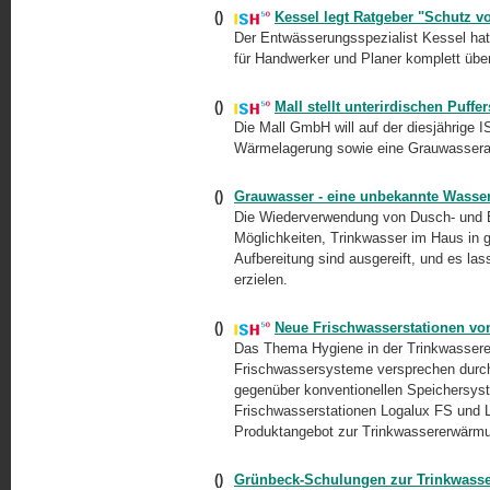
()
Kessel legt Ratgeber "Schutz v
Der Entwässerungsspezialist Kessel ha
für Handwerker und Planer komplett über
()
Mall stellt unterirdischen Puff
Die Mall GmbH will auf der diesjährige 
Wärmelagerung sowie eine Grauwasseran
()
Grauwasser - eine unbekannte Wasse
Die Wiederverwendung von Dusch- und 
Möglichkeiten, Trinkwasser im Haus in 
Aufbereitung sind ausgereift, und es la
erzielen.
()
Neue Frischwasserstationen vo
Das Thema Hygiene in der Trinkwasser
Frischwassersysteme versprechen durch
gegenüber konventionellen Speichersys
Frischwasserstationen Logalux FS und Lo
Produktangebot zur Trinkwassererwärmun
()
Grünbeck-Schulungen zur Trinkwass