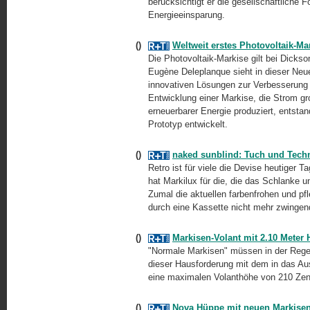
berücksichtigt er die gesellschaftliche
Energieeinsparung.
()
Weltweit erstes Photovoltaik-Ma
Die Photovoltaik-Markise gilt bei Dicks
Eugène Deleplanque sieht in dieser Neue
innovativen Lösungen zur Verbesserung 
Entwicklung einer Markise, die Strom gr
erneuerbarer Energie produziert, entst
Prototyp entwickelt.
()
naked sunblind: Tuch und Techn
Retro ist für viele die Devise heutiger 
hat Markilux für die, die das Schlanke u
Zumal die aktuellen farbenfrohen und p
durch eine Kassette nicht mehr zwingen
()
Markisen-Volant mit 2.10 Meter
"Normale Markisen" müssen in der Regel
dieser Hausforderung mit dem in das Ausfa
eine maximalen Volanthöhe von 210 Zent
()
Nova Hüppe mit neuen Markisen