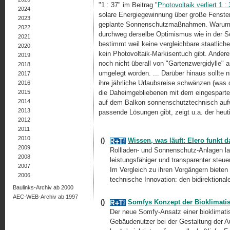
"1 : 37" im Beitrag "
Photovoltaik verliert 1 :
2024
solare Energiegewinnung über große Fenster
2023
geplante Sonnenschutzmaßnahmen. Warum gr
2022
durchweg derselbe Optimismus wie in der So
2021
bestimmt weil keine vergleichbare staatlich
2020
kein Photovoltaik-Markisentuch gibt. Andere
2019
noch nicht überall von "Gartenzwergidylle" a
2018
umgelegt worden. ... Darüber hinaus sollt
2017
ihre jährliche Urlaubsreise schwänzen (was 
2016
2015
die Daheimgebliebenen mit dem eingesparte
2014
auf dem Balkon sonnenschutztechnisch aufwe
2013
passende Lösungen gibt, zeigt u.a. der heu
2012
2011
2010
()
Wissen, was läuft: Elero funkt d
2009
Rollladen- und Sonnenschutz-Anlagen la
2008
leistungsfähiger und transparenter steu
2007
Im Vergleich zu ihren Vorgängern bieten
2006
technische Innovation: den bidirektional
Baulinks-Archiv ab 2000
AEC-WEB-Archiv ab 1997
()
Somfys Konzept der Bioklimati
Der neue Somfy-Ansatz einer bioklimatis
Gebäudenutzer bei der Gestaltung der Au