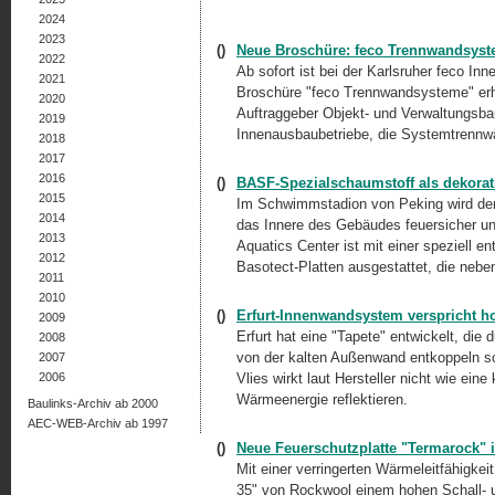
2024
2023
()
Neue Broschüre: feco Trennwandsyste
2022
Ab sofort ist bei der Karlsruher feco
2021
Broschüre "feco Trennwandsysteme" erhält
2020
Auftraggeber Objekt- und Verwaltungsbau
2019
Innenausbaubetriebe, die Systemtrennwä
2018
2017
2016
()
BASF-Spezialschaumstoff als dekorati
2015
Im Schwimmstadion von Peking wird de
2014
das Innere des Gebäudes feuersicher u
2013
Aquatics Center ist mit einer speziell 
2012
Basotect-Platten ausgestattet, die nebe
2011
2010
()
Erfurt-Innenwandsystem verspricht 
2009
Erfurt hat eine "Tapete" entwickelt, die
2008
von der kalten Außenwand entkoppeln sol
2007
2006
Vlies wirkt laut Hersteller nicht wie e
Wärmeenergie reflektieren.
Baulinks-Archiv ab 2000
AEC-WEB-Archiv ab 1997
()
Neue Feuerschutzplatte "Termarock"
Mit einer verringerten Wärmeleitfähigke
35" von Rockwool einem hohen Schall- 