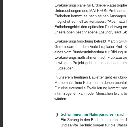
Evakuierungspläne für Erdbebenkatastrophen w
Untersuchungen des MATHEON-Professors der
Erdbeben kommt es nach seinen Aussagen in
möglichst schnell zu verlassen. "Aber natür
Erdbebengebiet den optimalen Fluchtweg ers
unsere oben beschriebene Lösung", sagt Sku
Evakuierungsforschung betreibt Martin Sku
Gemeinsam mit dem Verkehrsplaner Prof. Ka
eines vom Bundesministerium für Bildung u
Evakuierungsmaßnahmen nach Flutkatastro
bewilligten Projekt geht es insbesondere u
Flugzeugen.
In unserem heutigen Bauletter geht es übrig
Mathematik-freie Bereiche, in denen ebe
Für eine eventuelle Evakuierung kommt mögl
intim zugehen kann oder Menschen leicht b
würden:
()
Schwimmen im Naturparadies - nac
Ein Sprung in den Badeteich garantiert:
und sanfte Technik sorgen für die Wasse