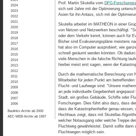
Prof. Martin Skutella vom
DFG-Forschungs
2024
sich seit Jahre mit der Optimierung untersc
2023
Asien für ihn Anlass, sich mit der Optimier
2022
2021
Skutella arbeitet im MATHEON in einer Grup
2020
von Netzen und Netzwerken beschäftigt. "S
2019
oder dem Verkehr kennt, können auch für Ev
2018
Bisher sind Evakuierungspläne meistens nac
2017
hat also im Computer ausprobiert, wie ganze
2016
schnell geräumt werden könnten. Ob dadurch 
2015
viele Menschen in die falsche Richtung lauf
2014
hierbei meist erst sagen, wenn der Katastroph
2013
2012
Durch die mathematische Berechnung von Ne
2011
Mitarbeiter für jeden Punkt am betreffenden
2010
Flucht- und Laufwege sind. "Unsere mathe
2009
an jede individuelle Gegebenheit angepasst 
2008
Stadt, ein großes Gebäude, Schiffe oder Flu
2007
Forschungen. Dies führt also dazu, dass der
2006
dass die Katastrophenhelfer genau wissen, 
Baulinks-Archiv ab 2000
Hochhaus zeigt, dass mit Skutellas Algorit
AEC-WEB-Archiv ab 1997
welcher Notausgang oder welche Treppe den 
Fluchtweg gewährleistet. Damit sollte dann 
Fluchtwegen möglich sein.