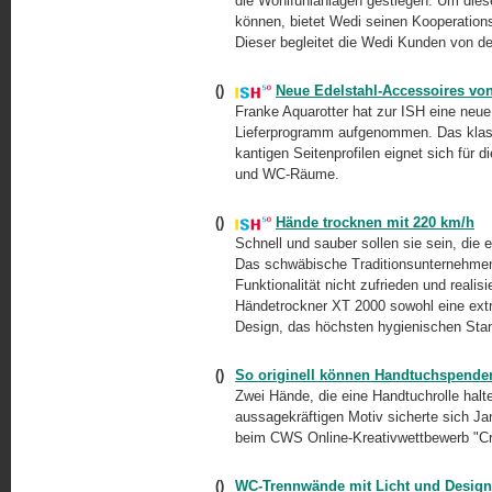
die Wohlfühlanlagen gestiegen. Um die
können, bietet Wedi seinen Kooperation
Dieser begleitet die Wedi Kunden von de
()
Neue Edelstahl-Accessoires von 
Franke Aquarotter hat zur ISH eine ne
Lieferprogramm aufgenommen. Das klass
kantigen Seitenprofilen eignet sich für 
und WC-Räume.
()
Hände trocknen mit 220 km/h
Schnell und sauber sollen sie sein, die e
Das schwäbische Traditionsunternehmen S
Funktionalität nicht zufrieden und reali
Händetrockner XT 2000 sowohl eine extr
Design, das höchsten hygienischen Stan
()
So originell können Handtuchspende
Zwei Hände, die eine Handtuchrolle halt
aussagekräftigen Motiv sicherte sich J
beim CWS Online-Kreativwettbewerb "Cr
()
WC-Trennwände mit Licht und Design