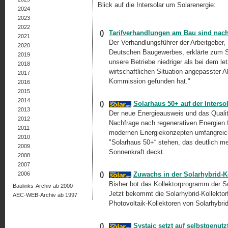
Blick auf die Intersolar um Solarenergie:
2024
2023
2022
()
Tarifverhandlungen am Bau sind nac
2021
Der Verhandlungsführer der Arbeitgeber,
2020
Deutschen Baugewerbes, erklärte zum Sc
2019
unsere Betriebe niedriger als bei dem le
2018
wirtschaftlichen Situation angepasster
2017
Kommission gefunden hat."
2016
2015
2014
()
Solarhaus 50+ auf der Interso
2013
Der neue Energieausweis und das Qualitä
2012
Nachfrage nach regenerativen Energien f
2011
modernen Energiekonzepten umfangreich 
2010
"Solarhaus 50+“ stehen, das deutlich m
2009
Sonnenkraft deckt.
2008
2007
2006
()
Zuwachs in der Solarhybrid-Ko
Bisher bot das Kollektorprogramm der So
Baulinks-Archiv ab 2000
Jetzt bekommt die Solarhybrid-Kollektor
AEC-WEB-Archiv ab 1997
Photovoltaik-Kollektoren von Solarhybrid 
()
Systaic setzt auf selbstgenut