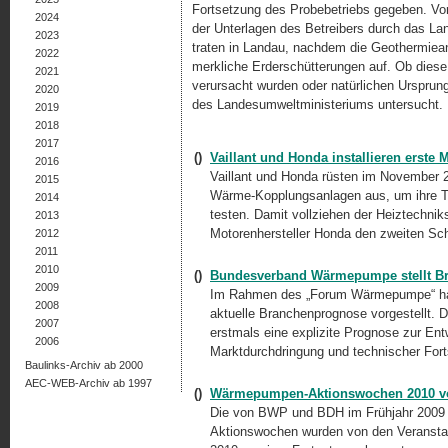
Fortsetzung des Probebetriebs gegeben. Vo
2024
der Unterlagen des Betreibers durch das L
2023
traten in Landau, nachdem die Geothermie
2022
merkliche Erderschütterungen auf. Ob dies
2021
verursacht wurden oder natürlichen Ursprun
2020
des Landesumweltministeriums untersucht. ..
2019
2018
2017
()
Vaillant und Honda installieren erste 
2016
Vaillant und Honda rüsten im November 2
2015
Wärme-Kopplungsanlagen aus, um ihre Te
2014
testen. Damit vollziehen der Heiztechniks
2013
Motorenhersteller Honda den zweiten Sch
2012
2011
2010
()
Bundesverband Wärmepumpe stellt B
2009
Im Rahmen des „Forum Wärmepumpe“ ha
2008
aktuelle Branchenprognose vorgestellt. 
2007
erstmals eine explizite Prognose zur E
2006
Marktdurchdringung und technischer Forts
Baulinks-Archiv ab 2000
AEC-WEB-Archiv ab 1997
()
Wärmepumpen-Aktionswochen 2010 vom
Die von BWP und BDH im Frühjahr 2009
Aktionswochen wurden von den Veranstalte