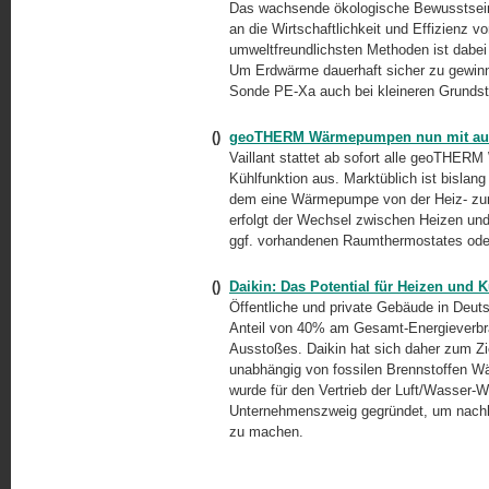
Das wachsende ökologische Bewusstsein 
an die Wirtschaftlichkeit und Effizienz 
umweltfreundlichsten Methoden ist dab
Um Erdwärme dauerhaft sicher zu gewinn
Sonde PE-Xa auch bei kleineren Grundst
()
geoTHERM Wärmepumpen nun mit auto
Vaillant stattet ab sofort alle geoTHE
Kühlfunktion aus. Marktüblich ist bislan
dem eine Wärmepumpe von der Heiz- zur 
erfolgt der Wechsel zwischen Heizen un
ggf. vorhandenen Raumthermostates ode
()
Daikin: Das Potential für Heizen und Kü
Öffentliche und private Gebäude in Deu
Anteil von 40% am Gesamt-Energieverbr
Ausstoßes. Daikin hat sich daher zum Zie
unabhängig von fossilen Brennstoffen W
wurde für den Vertrieb der Luft/Wasser-
Unternehmenszweig gegründet, um nachhal
zu machen.