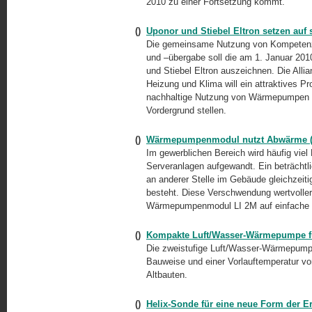
2010 zu einer Fortsetzung kommt.
()
Uponor und Stiebel Eltron setzen auf
Die gemeinsame Nutzung von Kompeten
und
–übergabe
soll die am 1. Januar 201
und Stiebel Eltron auszeichnen. Die Alli
Heizung und Klima will ein attraktives P
nachhaltige Nutzung von Wärmepumpen i
Vordergrund stellen.
()
Wärmepumpenmodul nutzt Abwärme (ni
Im gewerblichen Bereich wird häufig viel
Serveranlagen aufgewandt. Ein beträchtl
an anderer Stelle im Gebäude gleichzei
besteht. Diese Verschwendung wertvoller
Wärmepumpenmodul LI 2M auf einfache u
()
Kompakte Luft/Wasser-Wärmepumpe fü
Die zweistufige Luft/Wasser-Wärmepump
Bauweise und einer Vorlauftemperatur von
Altbauten.
()
Helix-Sonde für eine neue Form der 