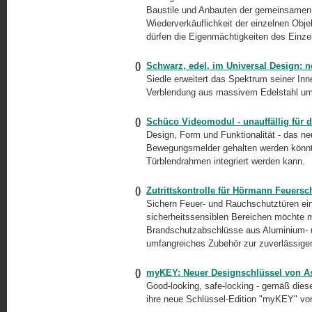
Baustile und Anbauten der gemeinsamen W
Wiederverkäuflichkeit der einzelnen Obje
dürfen die Eigenmächtigkeiten des Einze
()
Schwarz, edel, im Universal Design: n
Siedle erweitert das Spektrum seiner Inn
Verblendung aus massivem Edelstahl ums
()
Schüco Videomodul - unauffällig für
Design, Form und Funktionalität - das n
Bewegungsmelder gehalten werden könnte,
Türblendrahmen integriert werden kann.
()
Zutrittskontrolle für Hörmann Feuersc
Sichern Feuer- und Rauchschutztüren ein
sicherheitssensiblen Bereichen möchte ma
Brandschutzabschlüsse aus Aluminium- 
umfangreiches Zubehör zur zuverlässigen 
()
myKEY: Neuer Designschlüssel von A
Good-looking, safe-locking - gemäß die
ihre neue Schlüssel-Edition "myKEY" vorg