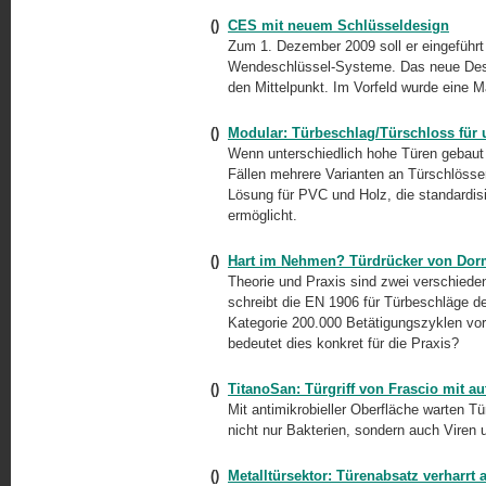
()
CES mit neuem Schlüsseldesign
Zum 1. Dezember 2009 soll er eingeführt
Wendeschlüssel-Systeme. Das neue Desig
den Mittelpunkt. Im Vorfeld wurde eine M
()
Modular: Türbeschlag/Türschloss für 
Wenn unterschiedlich hohe Türen gebaut 
Fällen mehrere Varianten an Türschlösser
Lösung für PVC und Holz, die standardis
ermöglicht.
()
Hart im Nehmen? Türdrücker von Dor
Theorie und Praxis sind zwei verschieden
schreibt die EN 1906 für Türbeschläge d
Kategorie 200.000 Betätigungszyklen vor
bedeutet dies konkret für die Praxis?
()
TitanoSan: Türgriff von Frascio mit a
Mit antimikrobieller Oberfläche warten Tü
nicht nur Bakterien, sondern auch Viren
()
Metalltürsektor: Türenabsatz verharrt