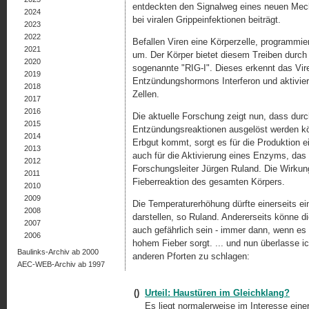
entdeckten den Signalweg eines neuen Mech
2024
bei viralen Grippeinfektionen beiträgt.
2023
2022
Befallen Viren eine Körperzelle, programmie
2021
um. Der Körper bietet diesem Treiben durch
2020
sogenannte "RIG-I". Dieses erkennt das Vire
2019
Entzündungshormons Interferon und aktivier
2018
Zellen.
2017
2016
Die aktuelle Forschung zeigt nun, dass du
2015
Entzündungsreaktionen ausgelöst werden kö
2014
Erbgut kommt, sorgt es für die Produktion e
2013
auch für die Aktivierung eines Enzyms, das 
2012
Forschungsleiter Jürgen Ruland. Die Wirkung
2011
Fieberreaktion des gesamten Körpers.
2010
2009
Die Temperaturerhöhung dürfte einerseits 
2008
darstellen, so Ruland. Andererseits könne di
2007
auch gefährlich sein - immer dann, wenn es
2006
hohem Fieber sorgt. ... und nun überlasse i
Baulinks-Archiv ab 2000
anderen Pforten zu schlagen:
AEC-WEB-Archiv ab 1997
()
Urteil: Haustüren im Gleichklang?
Es liegt normalerweise im Interesse ei