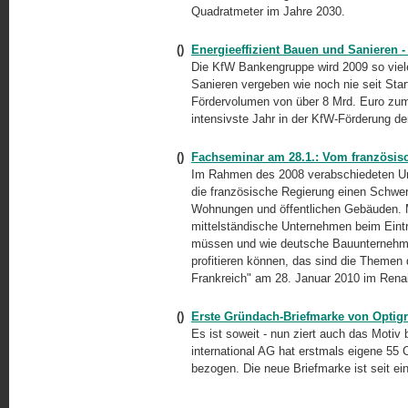
Quadratmeter im Jahre 2030.
()
Energieeffizient Bauen und Sanieren -
Die KfW Bankengruppe wird 2009 so viele
Sanieren vergeben wie noch nie seit Sta
Fördervolumen von über 8 Mrd. Euro zum 
intensivste Jahr in der KfW-Förderung de
()
Fachseminar am 28.1.: Vom französis
Im Rahmen des 2008 verabschiedeten Um
die französische Regierung einen Schwer
Wohnungen und öffentlichen Gebäuden.
mittelständische Unternehmen beim Eintr
müssen und wie deutsche Bauunternehmer
profitieren können, das sind die Themen
Frankreich" am 28. Januar 2010 im Renai
()
Erste Gründach-Briefmarke von Optig
Es ist soweit - nun ziert auch das Motiv
international AG hat erstmals eigene 55 
bezogen. Die neue Briefmarke ist seit ei