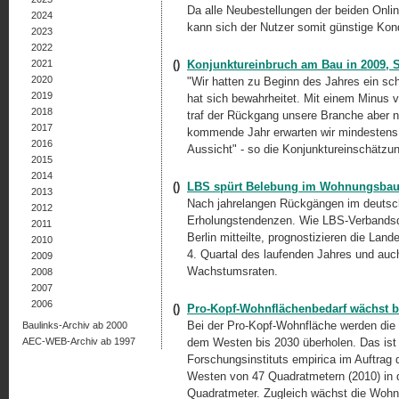
Da alle Neubestellungen der beiden Online
2024
kann sich der Nutzer somit günstige Kondi
2023
2022
2021
()
Konjunktureinbruch am Bau in 2009, St
2020
"Wir hatten zu Beginn des Jahres ein sc
2019
hat sich bewahrheitet. Mit einem Minus
2018
traf der Rückgang unsere Branche aber n
2017
kommende Jahr erwarten wir mindestens 
2016
Aussicht" - so die Konjunktureinschätzu
2015
2014
()
LBS spürt Belebung im Wohnungsba
2013
Nach jahrelangen Rückgängen im deutsc
2012
Erholungstendenzen. Wie LBS-Verbandsdi
2011
Berlin mitteilte, prognostizieren die L
2010
4. Quartal des laufenden Jahres und auch
2009
Wachstumsraten.
2008
2007
2006
()
Pro-Kopf-Wohnflächenbedarf wächst bi
Bei der Pro-Kopf-Wohnfläche werden die
Baulinks-Archiv ab 2000
AEC-WEB-Archiv ab 1997
dem Westen bis 2030 überholen. Das ist 
Forschungsinstituts empirica im Auftrag
Westen von 47 Quadratmetern (2010) in 
Quadratmeter. Zugleich wächst die Wohnf