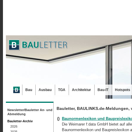
Bau
Ausbau
TGA
Architektur
Bau-IT
Hotspots
Bauletter, BAULINKS.de-Meldungen, 
Newsletter/Bauletter An- und
Abmeldung
()
Baunormenlexikon und Baupreislexiko
Bauletter-Archiv
Die Weimarer f:data GmbH bietet auf all
2026
Baunormenlexikon und Baupreislexikon a
2025