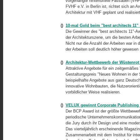
vorgehängte hinterlüftete Fassaden (VHF)
FVHF e.V. in Berlin ist, richtet sich an 
Architektur mit VHF geplant und realisie
()
10-mal Gold beim "best architects 11"
Die Gewinner des "best architects 11"-Aw
der Architekturszene, um die besten Arb
Nicht nur die Anzahl der Arbeiten war in
der Arbeiten soll deutlich höher gewesen 
()
Architektur-Wettbewerb der Wüstenrot
Attraktive Angebote für ein zeitgemäßes
Gestaltungspreis "Neues Wohnen in der St
beispielhafte Angebote aus ganz Deuts
innovative Wohnbauten, die Nutzerorientie
vorbildlicher Weise realisieren.
()
VELUX gewinnt Corporate Publishing
Der BCP Award ist der größte Wettbewerb 
periodische Unternehmenskommunikation) 
die Jury durch ihr Design und eine moder
Das vierteljährlich erscheinende Magazin 
Zusammenarbeit mit dem Institut für inte