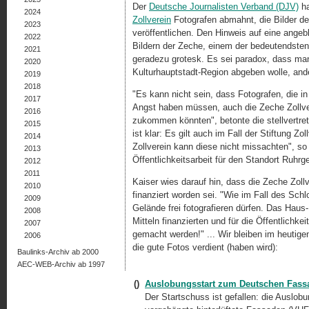
Der
Deutsche Journalisten Verband (DJV)
ha
2024
Zollverein
Fotografen abmahnt, die Bilder der
2023
veröffentlichen. Den Hinweis auf eine angebl
2022
Bildern der Zeche, einem der bedeutendsten 
2021
geradezu grotesk. Es sei paradox, dass man
2020
Kulturhauptstadt-Region abgeben wolle, and
2019
2018
"Es kann nicht sein, dass Fotografen, die in
2017
Angst haben müssen, auch die Zeche Zollve
2016
zukommen könnten", betonte die stellvertre
2015
ist klar: Es gilt auch im Fall der Stiftung Zo
2014
Zollverein kann diese nicht missachten", so
2013
Öffentlichkeitsarbeit für den Standort Ruhrg
2012
2011
Kaiser wies darauf hin, dass die Zeche Zollv
2010
finanziert worden sei. "Wie im Fall des S
2009
Gelände frei fotografieren dürfen. Das Haus
2008
Mitteln finanzierten und für die Öffentlich
2007
gemacht werden!" ... Wir bleiben im heutige
2006
die gute Fotos verdient (haben wird):
Baulinks-Archiv ab 2000
AEC-WEB-Archiv ab 1997
()
Auslobungsstart zum Deutschen Fassa
Der Startschuss ist gefallen: die Auslo