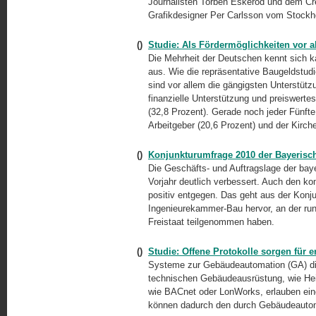
Journalisten Torben Eskerod und dem Cr
Grafikdesigner Per Carlsson vom Stockh
()
Studie: Als Fördermöglichkeiten vor a
Die Mehrheit der Deutschen kennt sich 
aus. Wie die repräsentative Baugeldstud
sind vor allem die gängigsten Unterstüt
finanzielle Unterstützung und preiswert
(32,8 Prozent). Gerade noch jeder Fünfte 
Arbeitgeber (20,6 Prozent) und der Kirche
()
Konjunkturumfrage 2010 der Bayeris
Die Geschäfts- und Auftragslage der bay
Vorjahr deutlich verbessert. Auch den 
positiv entgegen. Das geht aus der Konj
Ingenieurekammer-Bau hervor, an der ru
Freistaat teilgenommen haben.
()
Studie: Offene Protokolle sorgen für
Systeme zur Gebäudeautomation (GA) di
technischen Gebäudeausrüstung, wie Heiz
wie BACnet oder LonWorks, erlauben ei
können dadurch den durch Gebäudeautom