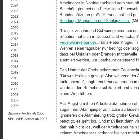
Arbeitgeber in Norddeutschland verbieten off
2024
Beschäftigten bei den Freiwilligen Feuerweh
2023
Brandschützer in große Personalnot und ge
2022
Sendung "Menschen und Schlagzeilen"
(Mit
2021
2020
"Es gibt zunehmend Schwierigkeiten bei der
2019
Situation hat sich in Deutschland verschärf
2018
Feuerwehrverbandes
, Hans-Peter Kröger, i
2017
Wehren seien tagsüber nur bedingt oder soga
2016
dass bei Unfällen oder Bränden mittlerweile 
2015
alarmiert werden, um überhaupt genügend
2014
2013
Den Unmut der Chefs bekommen Feuerwehrle
2012
"Da wurde gleich gesagt: Also während der A
2011
funktionieren", sagte ein Feuerwehrmann i
2010
würde in den Betrieben schikaniert und von 
2009
eines Wehrführers.
2008
2007
Aus Angst um ihren Arbeitsplatz nehmen offe
2006
sogar ihren Alarmpieper zu Hause zu lasse
Baulinks-Archiv ab 2000
ignorieren die Alarmierung trotz großer Ge
AEC-WEB-Archiv ab 1997
benötigt, es geht los. Und man liest dann vi
darf halt nicht los, weil der Arbeitgeber ne
seinem Arbeitgeber unerkannt bleiben möcht