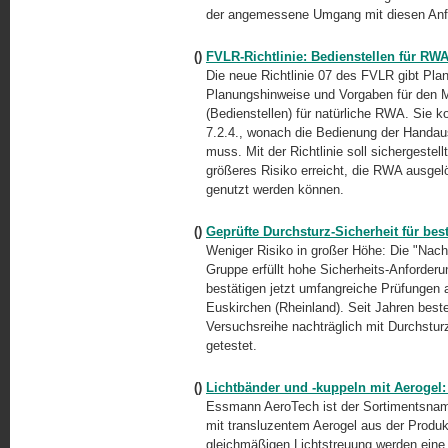
der angemessene Umgang mit diesen Anf
()
FVLR-Richtlinie: Bedienstellen für RWA
Die neue Richtlinie 07 des FVLR gibt Pla
Planungshinweise und Vorgaben für den M
(Bedienstellen) für natürliche RWA. Sie k
7.2.4., wonach die Bedienung der Handaus
muss. Mit der Richtlinie soll sichergestel
größeres Risiko erreicht, die RWA ausgel
genutzt werden können.
()
Geprüfte Durchsturz-Sicherheit für be
Weniger Risiko in großer Höhe: Die "Nach
Gruppe erfüllt hohe Sicherheits-Anforder
bestätigen jetzt umfangreiche Prüfungen 
Euskirchen (Rheinland). Seit Jahren bes
Versuchsreihe nachträglich mit Durchsturz
getestet.
()
Lichtbänder und -kuppeln mit Aeroge
Essmann AeroTech ist der Sortimentsname
mit transluzentem Aerogel aus der Produk
gleichmäßigen Lichtstreuung werden eine