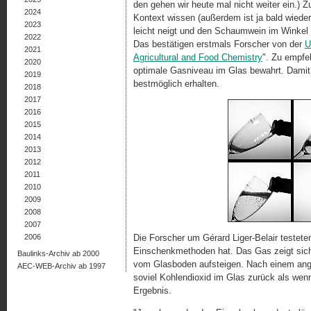
den gehen wir heute mal nicht weiter ein.) 
2024
Kontext wissen (außerdem ist ja bald wiede
2023
leicht neigt und den Schaumwein im Winkel g
2022
Das bestätigen erstmals Forscher von der
U
2021
Agricultural and Food Chemistry
". Zu empfeh
2020
optimale Gasniveau im Glas bewahrt. Dami
2019
bestmöglich erhalten.
2018
2017
2016
2015
2014
2013
2012
2011
2010
2009
2008
2007
2006
Die Forscher um Gérard Liger-Belair testete
Einschenkmethoden hat. Das Gas zeigt sich
Baulinks-Archiv ab 2000
vom Glasboden aufsteigen. Nach einem ange
AEC-WEB-Archiv ab 1997
soviel Kohlendioxid im Glas zurück als wen
Ergebnis.