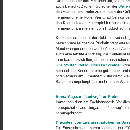
"Je schonender das Einschenken, desto läng
auch Benedikt Zacherl, Sprecher der
Wein- 
des Ausrauchens habe zudem auch die Größe d
Temperatur eine Rolle. Vier Grad Celsius be
das Kohlendioxid. "Zu empfehlen sind allerd
Temperatur am meisten vom Produkt schmeck
Kohlendioxid braucht der Sekt, um seine Eig
bezeichnete feinperlige Prickeln trägt wese
Mund wahrgenommen werden", erklärt Zache
auch eine leichte Anritzung, die Kohlensäu
man kaum feststellen, ob noch ausreichend 
„
Die größten Wein-Sünden im Sommer
“ vom
nur noch die Sonne für eine gute Feier, un
Strahlemann am Firmament - und damit wäre
Bauletters angelangt (auf mehrfachen Wuns
Roma-Magazin "Ludwig" für Profis
Immer nah dran am Fachhandwerk. Vor diese
Torespezialist aus Burgau, mit "Ludwig" ein
herausgebracht.
Praxistest von Energiesparfolien im Düss
Die Energiekosten spürbar reduziert, den C