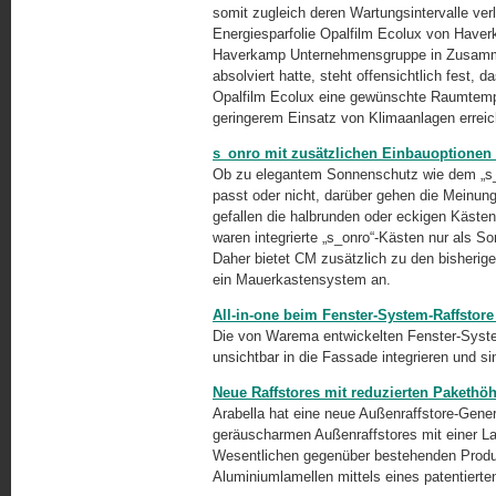
somit zugleich deren Wartungsintervalle verl
Energiesparfolie Opalfilm Ecolux von Have
Haverkamp Unternehmensgruppe in Zusammen
absolviert hatte, steht offensichtlich fest, 
Opalfilm Ecolux eine gewünschte Raumtempe
geringerem Einsatz von Klimaanlagen erreic
s_onro mit zusätzlichen Einbauoptionen
Ob zu elegantem Sonnenschutz wie dem „s_
passt oder nicht, darüber gehen die Meinu
gefallen die halbrunden oder eckigen Kästen
waren integrierte „s_onro“-Kästen nur als S
Daher bietet CM zusätzlich zu den bisherige
ein Mauerkastensystem an.
All-in-one beim Fenster-System-Raffsto
Die von Warema entwickelten Fenster-System
unsichtbar in die Fassade integrieren und 
Neue Raffstores mit reduzierten Pakethö
Arabella hat eine neue Außenraffstore-Gener
geräuscharmen Außenraffstores mit einer L
Wesentlichen gegenüber bestehenden Produk
Aluminiumlamellen mittels eines patentiert