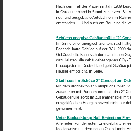
Nach dem Fall der Mauer im Jahr 1989 besch
in Ostdeutschland in Stand zu setzen: Bis 
neu- und ausgebaute Autobahnen im Rahmen
entstanden. ... Und auch am Bau sind die v
Schücos adaptive Gebäudehülle "2° Conce
Im Sinne einer energieeffizienten, nachhalt
Fassade hatte Schüco auf der BAU 2009 das 
Gebäudehülle kann sich den natürlichen Ge
dazu leisten, die gebäudebezogenen CO₂ -Em
Bauobjekten in Deutschland geht Schüco je
Häuser ermöglicht, in Serie.
Stadthaus im Schüco 2° Concept am Osts
Mit dem architektonisch anspruchsvollen St
zusammen mit Partnern erstmals das 2° Conc
Gebäudehülle sorgt im Zusammenspiel mit 
ausgeklügelten Energiekonzept nicht nur daf
gewonnen wird.
Unter Beobachtung: Null-Emissions-Fir
Alle reden von der guten Energiebilanz eine
Idealerweise mit dem neuen Objekt mehr Ene