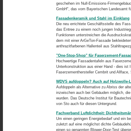
geschehen im Null-Emissions-Firmengebäud
GmbH", das vom Bayerischen Landesamt fü
Fassadenkeramik und Stahl im Einklang
Die neu errichtete Geschäftsstelle des Fass
das Entree zu einem noch jungen Industriege
Funktionen unterstreichen die Ausdruckskra
dem mit einer ArGeTon-Fassade bekleideten 
anthrazitfarbenen Hallenteil aus Stahltrapezp
"One-Stop-Shop" für Faserzement-Fassa
Hochwertige Fassadentafeln aus Faserzemen
Unterkonstruktion aus einer Hand - dies ist
Faserzementhersteller Cembrit und Allface,
WDVS aufdoppeln? Auch auf Holzwolle-Le
Aufdoppeln als Alternative zu Abriss der 
inzwischen auch bei Gebäuden möglich, die u
wurden. Das Deutsche Institut für Bautechn
von Sto auch für diesen Untergrund.
Fachverband Luftdichtheit: Dichtheitsmä
Um einen geringen Energiebedarf und ein b
zuletzt auf eine möglichst dichte Gebäudeh
einen so genannten Blower-Door-Test überp