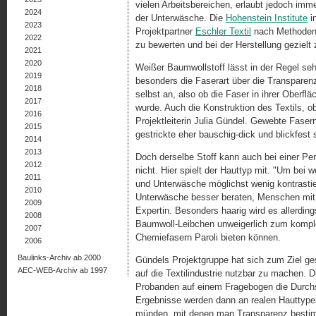
vielen Arbeitsbereichen, erlaubt jedoch im
2024
der Unterwäsche. Die
Hohenstein Institute
i
2023
Projektpartner
Eschler Textil
nach Methoden, 
2022
zu bewerten und bei der Herstellung gezielt 
2021
2020
Weißer Baumwollstoff lässt in der Regel seh
2019
besonders die Faserart über die Transparen
2018
selbst an, also ob die Faser in ihrer Oberfl
2017
wurde. Auch die Konstruktion des Textils, ob 
2016
Projektleiterin Julia Gündel. Gewebte Faser
2015
gestrickte eher bauschig-dick und blickfest 
2014
2013
Doch derselbe Stoff kann auch bei einer Per
2012
nicht. Hier spielt der Hauttyp mit. "Um bei 
2011
und Unterwäsche möglichst wenig kontrastie
2010
Unterwäsche besser beraten, Menschen mit se
2009
Expertin. Besonders haarig wird es allerdin
2008
Baumwoll-Leibchen unweigerlich zum komplet
2007
Chemiefasern Paroli bieten können.
2006
Baulinks-Archiv ab 2000
Gündels Projektgruppe hat sich zum Ziel ge
AEC-WEB-Archiv ab 1997
auf die Textilindustrie nutzbar zu machen. 
Probanden auf einem Fragebogen die Durchs
Ergebnisse werden dann an realen Hauttypen
münden, mit denen man Transparenz bestim