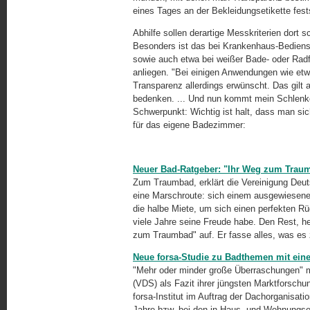
eines Tages an der Bekleidungsetikette festst
Abhilfe sollen derartige Messkriterien dort
Besonders ist das bei Krankenhaus-Bedienst
sowie auch etwa bei weißer Bade- oder Radf
anliegen. "Bei einigen Anwendungen wie et
Transparenz allerdings erwünscht. Das gilt 
bedenken. ... Und nun kommt mein Schlenke
Schwerpunkt: Wichtig ist halt, dass man sich
für das eigene Badezimmer:
Neuer Bad-Ratgeber: "Ihr Weg zum Trau
Zum Traumbad, erklärt die Vereinigung Deutsc
eine Marschroute: sich einem ausgewiesene
die halbe Miete, um sich einen perfekten R
viele Jahre seine Freude habe. Den Rest, he
zum Traumbad" auf. Er fasse alles, was es 
Neue forsa-Studie zu Badthemen mit eine
"Mehr oder minder große Überraschungen" me
(VDS) als Fazit ihrer jüngsten Marktforschun
forsa-Institut im Auftrag der Dachorganisat
Jahre bzw. bei den in Haus- und Wohnungse