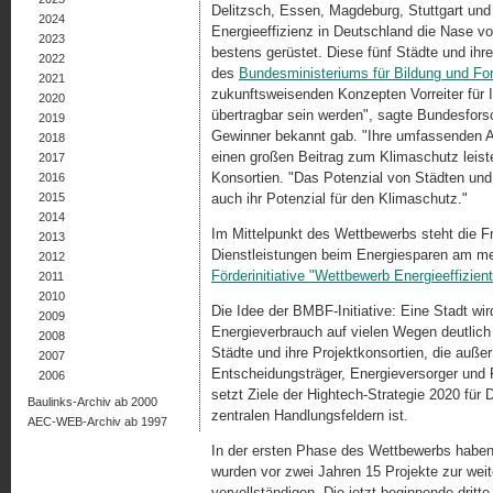
Delitzsch, Essen, Magdeburg, Stuttgart un
2024
Energieeffizienz in Deutschland die Nase v
2023
bestens gerüstet. Diese fünf Städte und ihr
2022
des
Bundesministeriums für Bildung und F
2021
zukunftsweisenden Konzepten Vorreiter für
2020
übertragbar sein werden", sagte Bundesfors
2019
Gewinner bekannt gab. "Ihre umfassenden A
2018
einen großen Beitrag zum Klimaschutz leist
2017
Konsortien. "Das Potenzial von Städten un
2016
2015
auch ihr Potenzial für den Klimaschutz."
2014
Im Mittelpunkt des Wettbewerbs steht die F
2013
Dienstleistungen beim Energiesparen am me
2012
Förderinitiative "Wettbewerb Energieeffizien
2011
2010
Die Idee der BMBF-Initiative: Eine Stadt wi
2009
Energieverbrauch auf vielen Wegen deutlic
2008
Städte und ihre Projektkonsortien, die auß
2007
Entscheidungsträger, Energieversorger und 
2006
setzt Ziele der Hightech-Strategie 2020 für 
Baulinks-Archiv ab 2000
zentralen Handlungsfeldern ist.
AEC-WEB-Archiv ab 1997
In der ersten Phase des Wettbewerbs haben 
wurden vor zwei Jahren 15 Projekte zur wei
vervollständigen. Die jetzt beginnende dri