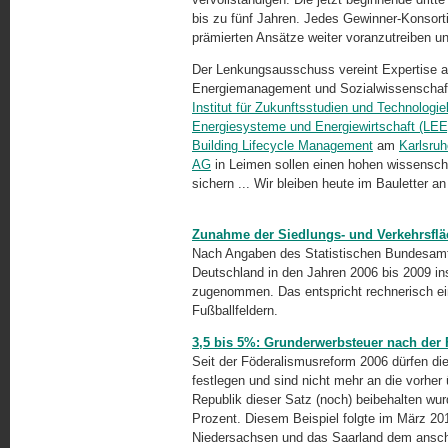
bis zu fünf Jahren. Jedes Gewinner-Konsorti
prämierten Ansätze weiter voranzutreiben und
Der Lenkungsausschuss vereint Expertise a
Energiemanagement und Sozialwissenschaften
Institut für Zukunftsstudien und Technologi
Energiesysteme und Energiewirtschaft (LEE
Building Lifecycle Management
am
Karlsruh
AG
in Leimen sollen einen hohen wissensch
sichern ... Wir bleiben heute im Bauletter an
Zunahme der Siedlungs- und Verkehrsfläc
Nach Angaben des Statistischen Bundesamtes
Deutschland in den Jahren 2006 bis 2009 i
zugenommen. Das entspricht rechnerisch ei
Fußballfeldern.
3,5 bis 5%: Grunderwerbsteuer nach der
Seit der Föderalismusreform 2006 dürfen di
festlegen und sind nicht mehr an die vorhe
Republik dieser Satz (noch) beibehalten wur
Prozent. Diesem Beispiel folgte im März 2
Niedersachsen und das Saarland dem anschl