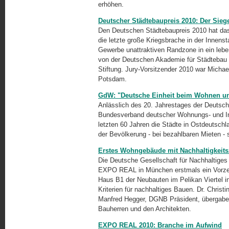
erhöhen.
Deutscher Städtebaupreis 2010: Der Sie
Den Deutschen Städtebaupreis 2010 hat das
die letzte große Kriegsbrache in der Innens
Gewerbe unattraktiven Randzone in ein leben
von der Deutschen Akademie für Städtebau 
Stiftung. Jury-Vorsitzender 2010 war Michae
Potsdam.
GdW: "Deutsche Einheit beim Wohnen und
Anlässlich des 20. Jahrestages der Deutsche
Bundesverband deutscher Wohnungs- und Im
letzten 60 Jahren die Städte in Ostdeutschl
der Bevölkerung - bei bezahlbaren Mieten - s
Erstes Wohngebäude mit Nachhaltigkeitsz
Die Deutsche Gesellschaft für Nachhaltig
EXPO REAL in München erstmals ein Vorzert
Haus B1 der Neubauten im Pelikan Viertel
Kriterien für nachhaltiges Bauen. Dr. Chris
Manfred Hegger, DGNB Präsident, übergaben 
Bauherren und den Architekten.
EXPO REAL 2010: Branche im Aufwind