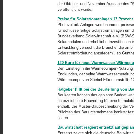
der Oktober- und November-Ausgabe des "Wi
veröffentlicht wurde.
Preise für Solarstromanlagen 13 Prozent 
Photovoltaik-Anlagen werden immer preiswer
für schlüsselfertige Solarstromanlagen um du
Bundesverband Solarwirtschaft e.V. (BSW-Sol
Solarmodulen und erhebliche Investitionen 
Entwicklung versucht die Branche, die ambit
Solarstromförderung abzufedern", so Günth
120 Euro für neue Warmwasser-Wärmepum
Den Einstieg in die Wärmepumpen-Nutzung wi
Endkunden, der seine Warmwasserbereitun
Wärmepumpe von Stiebel Eltron umstellt, 1
Ratgeber hilft bei der Beurteilung von B
Baukosten können das geplante Budget weit
unterzeichnete Bauvertrag für eine Immobil
enthält. Die Muster-Baubeschreibung der Verb
Pflichten des Bauunternehmens konkret fest
halten.
Bauwirtschaft reagiert entsetzt auf gepl
Entsetzt zeigte sich die deutsche Bauwirts