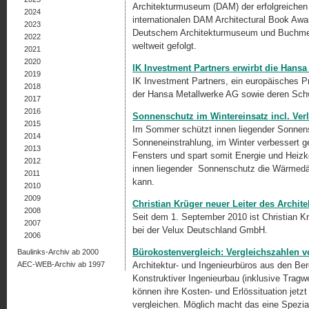
Architekturmuseum (DAM) der erfolgreichen 
2024
internationalen DAM Architectural Book Aw
2023
Deutschem Architekturmuseum und Buchmess
2022
weltweit gefolgt.
2021
2020
IK Investment Partners erwirbt die Hans
2019
IK Investment Partners, ein europäisches 
2018
der Hansa Metallwerke AG sowie deren Sch
2017
2016
Sonnenschutz im Wintereinsatz incl. Ve
2015
Im Sommer schützt innen liegender Sonnens
2014
Sonneneinstrahlung, im Winter verbesser
2013
Fensters und spart somit Energie und Heiz
2012
innen liegender Sonnenschutz die Wärmedä
2011
kann.
2010
2009
Christian Krüger neuer Leiter des Archit
2008
Seit dem 1. September 2010 ist Christian Kr
2007
bei der Velux Deutschland GmbH.
2006
Bürokostenvergleich: Vergleichszahlen 
Baulinks-Archiv ab 2000
AEC-WEB-Archiv ab 1997
Architektur- und Ingenieurbüros aus den Ber
Konstruktiver Ingenieurbau (inklusive Trag
können ihre Kosten- und Erlössituation jetz
vergleichen. Möglich macht das eine Spezia