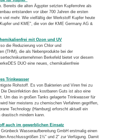
. Bereits die alten Ägypter setzten Kupferrohre als
enbau entstanden vor über 700 Jahren die ersten
 viel mehr. Wie vielfältig der Werkstoff Kupfer heute
für Kupfer und KME", die von der KME Germany AG &
hemikalienfrei mit Ozon und UV
so die Reduzierung von Chlor und
n (THM), die als Nebenprodukte bei der
sertechnikunternehmen Berkefeld bietet vor diesem
BerkeDES DUO eine neues, chemikalienfreie
res Trinkwasser
igste Rohstoff. Es von Bakterien und Viren frei zu
. Die Desinfektion des kostbaren Guts ist also eine
rt. Um das in großen Tanks gelagerte Trinkwasser für
wird hier meistens zu chemischen Verfahren gegriffen,
brane Technology (Hamburg) erforscht aktuell ein
 drastisch mindern kann.
toff auch im gewerblichen Einsatz
 die Grünbeck Wasseraufbereitung GmbH erstmalig einen
n den Anschlussgrößen 1½" und 2" zur Verfügung. Damit