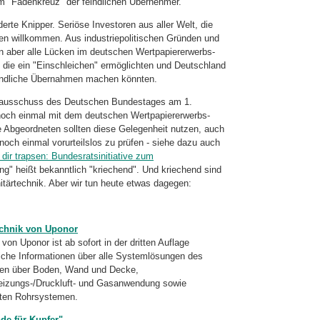
 "Fadenkreuz" der feindlichen Übernehmer.
derte Knipper. Seriöse Investoren aus aller Welt, die
en willkommen. Aus industriepolitischen Gründen und
 aber alle Lücken im deutschen Wertpapiererwerbs-
ie ein "Einschleichen" ermöglichten und Deutschland
eindliche Übernahmen machen könnten.
anzausschuss des Deutschen Bundestages am 1.
noch einmal mit dem deutschen Wertpapiererwerbs-
 Abgeordneten sollten diese Gelegenheit nutzen, auch
noch einmal vorurteilslos zu prüfen - siehe dazu auch
 dir trapsen: Bundesratsinitiative zum
ing" heißt bekanntlich "kriechend". Und kriechend sind
itärtechnik. Aber wir tun heute etwas dagegen:
echnik von Uponor
n Uponor ist ab sofort in der dritten Auflage
reiche Informationen über alle Systemlösungen des
hlen über Boden, Wand und Decke,
izungs-/
Druckluft- und Gasanwendung sowie
mten Rohrsystemen.
de für Kupfer"