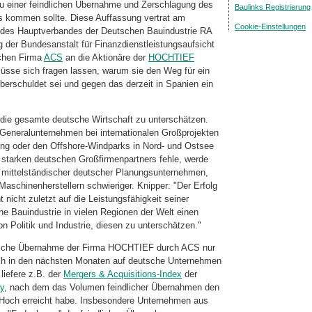
u einer feindlichen Übernahme und Zerschlagung des
Baulinks Registrierung
 kommen sollte. Diese Auffassung vertrat am
Cookie-Einstellungen
r des Hauptverbandes der Deutschen Bauindustrie RA
 der Bundesanstalt für Finanzdienstleistungsaufsicht
chen Firma
ACS
an die Aktionäre der
HOCHTIEF
sse sich fragen lassen, warum sie den Weg für ein
erschuldet sei und gegen das derzeit in Spanien ein
 die gesamte deutsche Wirtschaft zu unterschätzen.
Generalunternehmen bei internationalen Großprojekten
ng oder den Offshore-Windparks in Nord- und Ostsee
 starken deutschen Großfirmenpartners fehle, werde
n mittelständischer deutscher Planungsunternehmen,
schinenherstellern schwieriger. Knipper: "Der Erfolg
nicht zuletzt auf die Leistungsfähigkeit seiner
he Bauindustrie in vielen Regionen der Welt einen
n Politik und Industrie, diesen zu unterschätzen."
ndliche Übernahme der Firma HOCHTIEF durch ACS nur
sich in den nächsten Monaten auf deutsche Unternehmen
liefere z.B. der
Mergers & Acquisitions-Index
der
y
, nach dem das Volumen feindlicher Übernahmen den
-Hoch erreicht habe. Insbesondere Unternehmen aus