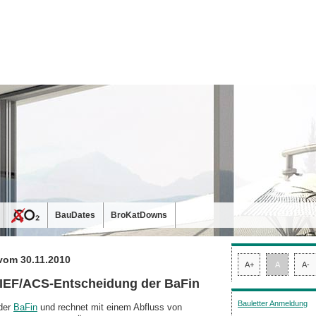
BauDates
BroKatDowns
vom 30.11.2010
A+
A
A-
TIEF/ACS-Entscheidung der BaFin
Bauletter Anmeldung
 der
BaFin
und rechnet mit einem Abfluss von