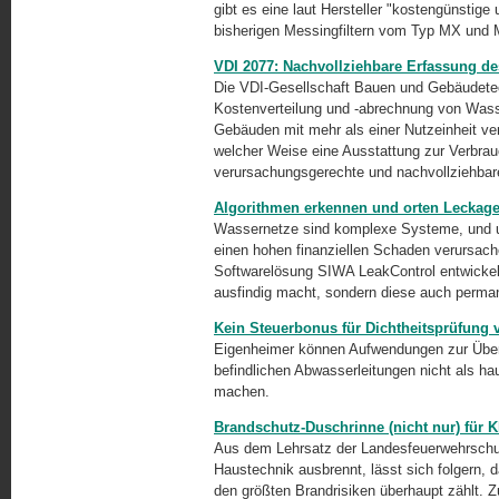
gibt es eine laut Hersteller "kostengünstige
bisherigen Messingfiltern vom Typ MX und 
VDI 2077: Nachvollziehbare Erfassung d
Die VDI-Gesellschaft Bauen und Gebäudetech
Kostenverteilung und
-abrechnung
von Wass
Gebäuden mit mehr als einer Nutzeinheit veröf
welcher Weise eine Ausstattung zur Verbra
verursachungsgerechte und nachvollziehbar
Algorithmen erkennen und orten Leckag
Wassernetze sind komplexe Systeme, und 
einen hohen finanziellen Schaden verursach
Softwarelösung SIWA LeakControl entwickelt
ausfindig macht, sondern diese auch perma
Kein Steuerbonus für Dichtheitsprüfung
Eigenheimer können Aufwendungen zur Überp
befindlichen Abwasserleitungen nicht als ha
machen.
Brandschutz-Duschrinne (nicht nur) für 
Aus dem Lehrsatz der Landesfeuerwehrschu
Haustechnik ausbrennt, lässt sich folgern, 
den größten Brandrisiken überhaupt zählt. Z