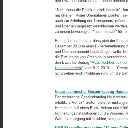
den USA und Westeuropa stünden danach im
"Jetzt muss die Politik endlich handeln", for
mit offenem Visier Übernahmen planten, sei
auch zur Erhöhung der Transparenz müssten
und Übernahmegesetz geschlossen werden, d
zu einem bevorzugten "Tummelplatz" für f
Es sei deshalb richtig, dass sich der Fin
Dezember 2010 in einer Expertenanhörung 
und Übernahmerecht beschäftigen wolle. Die
die Einführung von Creeping-In-Vorschriften 
den Baulinks-Beitrag "
ACS/Hochtief, ick hör
Übernahmerecht
" vom 8.11.2010. ... "Creep
nicht selten auch Probleme rund um die San
Neuer technischer Gesamtkatalog Haust
Der technische Gesamtkatalog Haustechnik vo
erhältlich. Auf 674 Seiten bietet er umfang
Herstellers auf einen Blick: Heizen und Kü
Rohrleitungsinstallationen für die
Wasser-/He
Wärmeversorgung mit flexiblen, vorgedäm
KME-Broschüre präsentiert "12 gute Grün