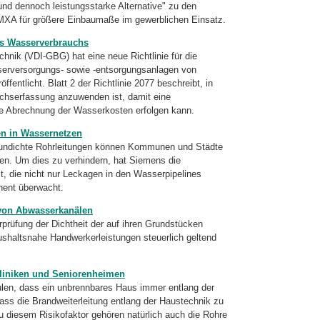
 und dennoch leistungsstarke Alternative" zu den
MXA für größere Einbaumaße im gewerblichen Einsatz.
es Wasserverbrauchs
nik (VDI-GBG) hat eine neue Richtlinie für die
erversorgungs- sowie
-entsorgungsanlagen
von
fentlicht. Blatt 2 der Richtlinie 2077 beschreibt, in
uchserfassung anzuwenden ist, damit eine
e Abrechnung der Wasserkosten erfolgen kann.
en in Wassernetzen
undichte Rohrleitungen können Kommunen und Städte
en. Um dies zu verhindern, hat Siemens die
, die nicht nur Leckagen in den Wasserpipelines
nent überwacht.
 von Abwasserkanälen
rüfung der Dichtheit der auf ihren Grundstücken
ushaltsnahe Handwerkerleistungen steuerlich geltend
Kliniken und Seniorenheimen
len, dass ein unbrennbares Haus immer entlang der
dass die Brandweiterleitung entlang der Haustechnik zu
u diesem Risikofaktor gehören natürlich auch die Rohre