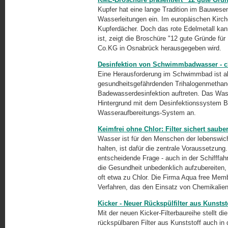
Kupfer hat eine lange Tradition im Bauwesen
Wasserleitungen ein. Im europäischen Kirch
Kupferdächer. Doch das rote Edelmetall kann
ist, zeigt die Broschüre "12 gute Gründe 
Co.KG in Osnabrück herausgegeben wird.
Desinfektion von Schwimmbadwasser - c
Eine Herausforderung im Schwimmbad ist al
gesundheitsgefährdenden Trihalogenmethane
Badewasserdesinfektion auftreten. Das Was
Hintergrund mit dem Desinfektionssystem 
Wasseraufbereitungs-System an.
Keimfrei ohne Chlor: Filter sichert saube
Wasser ist für den Menschen der lebenswicht
halten, ist dafür die zentrale Voraussetzung
entscheidende Frage - auch in der Schifffah
die Gesundheit unbedenklich aufzubereiten, 
oft etwa zu Chlor. Die Firma Aqua free Mem
Verfahren, das den Einsatz von Chemikalien
Kicker - Neuer Rückspülfilter aus Kunsts
Mit der neuen Kicker-Filterbaureihe stellt
rückspülbaren Filter aus Kunststoff auch i