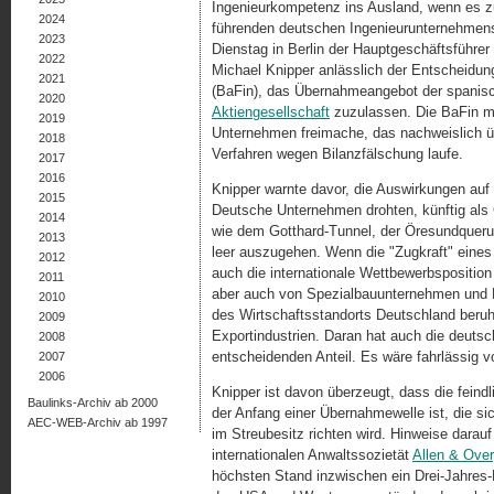
Ingenieurkompetenz ins Ausland, wenn es z
2024
führenden deutschen Ingenieurunternehmens
2023
Dienstag in Berlin der Hauptgeschäftsführe
2022
Michael Knipper anlässlich der Entscheidung
2021
(BaFin), das Übernahmeangebot der spanis
2020
Aktiengesellschaft
zuzulassen. Die BaFin mü
2019
Unternehmen freimache, das nachweislich üb
2018
Verfahren wegen Bilanzfälschung laufe.
2017
2016
Knipper warnte davor, die Auswirkungen auf
2015
Deutsche Unternehmen drohten, künftig als 
2014
wie dem Gotthard-Tunnel, der Öresundqueru
2013
leer auszugehen. Wenn die "Zugkraft" eines
2012
auch die internationale Wettbewerbspositio
2011
aber auch von Spezialbauunternehmen und Ma
2010
des Wirtschaftsstandorts Deutschland beruht 
2009
Exportindustrien. Daran hat auch die deutsc
2008
entscheidenden Anteil. Es wäre fahrlässig vo
2007
2006
Knipper ist davon überzeugt, dass die fei
Baulinks-Archiv ab 2000
der Anfang einer Übernahmewelle ist, die 
AEC-WEB-Archiv ab 1997
im Streubesitz richten wird. Hinweise darauf 
internationalen Anwaltssozietät
Allen & Over
höchsten Stand inzwischen ein Drei-Jahres