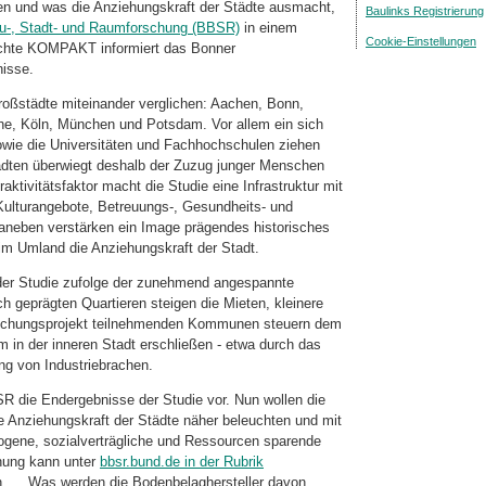
n und was die Anziehungskraft der Städte ausmacht,
Baulinks Registrierung
au-, Stadt- und Raumforschung (BBSR)
in einem
Cookie-Einstellungen
ichte KOMPAKT informiert das Bonner
nisse.
oßstädte miteinander verglichen: Aachen, Bonn,
ruhe, Köln, München und Potsdam. Vor allem ein sich
sowie die Universitäten und Fachhochschulen ziehen
ädten überwiegt deshalb der Zuzug junger Menschen
aktivitätsfaktor macht die Studie eine Infrastruktur mit
 Kulturangebote,
Betreuungs-,
Gesundheits- und
 Daneben verstärken ein Image prägendes historisches
im Umland die Anziehungskraft der Stadt.
der Studie zufolge der zunehmend angespannte
h geprägten Quartieren steigen die Mieten, kleinere
chungsprojekt teilnehmenden Kommunen steuern dem
 in der inneren Stadt erschließen - etwa durch das
g von Industriebrachen.
SR die Endergebnisse der Studie vor. Nun wollen die
e Anziehungskraft der Städte näher beleuchten und mit
ogene, sozialverträgliche und Ressourcen sparende
chung kann unter
bbsr.bund.de in der Rubrik
. ... Was werden die Bodenbelaghersteller davon