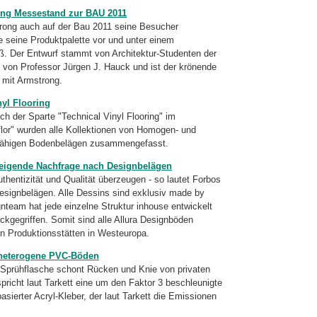
ong Messestand zur BAU 2011
trong auch auf der Bau 2011 seine Besucher
e seine Produktpalette vor und unter einem
ß. Der Entwurf stammt von Architektur-Studenten der
 von Professor Jürgen J. Hauck und ist der krönende
 mit Armstrong.
nyl Flooring
ch der Sparte "Technical Vinyl Flooring" im
lor" wurden alle Kollektionen von Homogen- und
eitfähigen Bodenbelägen zusammengefasst.
steigende Nachfrage nach Designbelägen
hentizität und Qualität überzeugen - so lautet Forbos
esignbelägen. Alle Dessins sind exklusiv made by
gnteam hat jede einzelne Struktur inhouse entwickelt
ckgegriffen. Somit sind alle Allura Designböden
nen Produktionsstätten in Westeuropa.
 heterogene PVC-Böden
n Sprühflasche schont Rücken und Knie von privaten
pricht laut Tarkett eine um den Faktor 3 beschleunigte
sierter Acryl-Kleber, der laut Tarkett die Emissionen