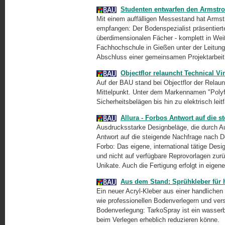
Studenten entwarfen den Armstr
Mit einem auffälligen Messestand hat Arms
empfangen: Der Bodenspezialist präsentiert
überdimensionalen Fächer - komplett in Wei
Fachhochschule in Gießen unter der Leitung
Abschluss einer gemeinsamen Projektarbeit
Objectflor relauncht Technical Vi
Auf der BAU stand bei Objectflor der Relaun
Mittelpunkt. Unter dem Markennamen "Polyf
Sicherheitsbelägen bis hin zu elektrisch l
Allura - Forbos Antwort auf die 
Ausdrucksstarke Designbeläge, die durch Aut
Antwort auf die steigende Nachfrage nach D
Forbo: Das eigene, international tätige Desi
und nicht auf verfügbare Reprovorlagen zurü
Unikate. Auch die Fertigung erfolgt in eige
Aus dem Stand: Sprühkleber für
Ein neuer Acryl-Kleber aus einer handliche
wie professionellen Bodenverlegern und vers
Bodenverlegung: TarkoSpray ist ein wasserba
beim Verlegen erheblich reduzieren könne.