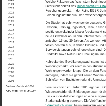
Welche Faktoren das Wachstum beeinflusse
2024
untersucht derzeit das
Bundesinstitut für B
2023
Forschungsprojekt. In der Reihe BBSR-Ber
2022
Forschungsinstitut nun über Zwischenergeb
2021
2020
Die Studie hat zehn wachsende deutsche Gr
2019
Dresden, Freiburg, Ingolstadt, Jena, Karls
2018
positiv entwickelnder lokaler Arbeitsmarkt 
2017
neue Einwohner an. In den untersuchten St
2016
zwischen 18 und 29 Jahren. Als weiteren Attr
2015
vielen Zentren aus, in denen Bildungs- und
2014
Serviceleistungen schnell erreichbar sind.
2013
Stadtbild sowie Natur- und Erholungsräume 
2012
2011
Kehrseite des Bevölkerungswachstums ist 
2010
Wohnungsmarkt: Vor allem in den studentisc
2009
Wohnungen werden knapp. Die an dem Fors
2008
entgegen, indem sie gezielt neuen Wohnraum
2007
Schließen von Baulücken oder die Umnutzun
2006
Baulinks-Archiv ab 2000
Voraussichtlich im Herbst 2011 legt das BB
AEC-WEB-Archiv ab 1997
Wissenschaftler die Erklärungsmuster für di
Blick auf die Anforderungen an eine ausgew
Stadtentwicklung bewerten. Die Veröffentli
"Veröffentlichungen"
heruntergeladen werden