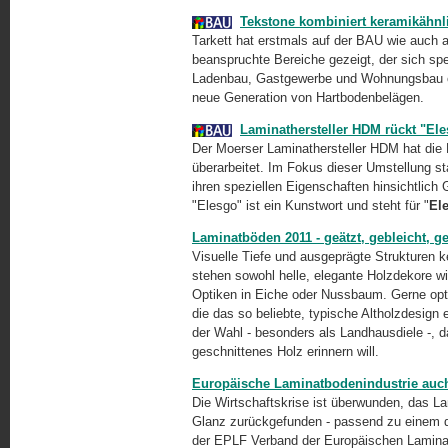
Tekstone kombiniert keramikähnli
Tarkett hat erstmals auf der BAU wie auch 
beanspruchte Bereiche gezeigt, der sich sp
Ladenbau, Gastgewerbe und Wohnungsbau orie
neue Generation von Hartbodenbelägen.
Laminathersteller HDM rückt "El
Der Moerser Laminathersteller HDM hat die 
überarbeitet. Im Fokus dieser Umstellung st
ihren speziellen Eigenschaften hinsichtlich
"Elesgo" ist ein Kunstwort und steht für "
El
Laminatböden 2011 - geätzt, gebleicht, ge
Visuelle Tiefe und ausgeprägte Strukturen 
stehen sowohl helle, elegante Holzdekore wi
Optiken in Eiche oder Nussbaum. Gerne opt
die das so beliebte, typische Altholzdesign
der Wahl - besonders als
Landhausdiele -,
da
geschnittenes Holz erinnern will.
Europäische Laminatbodenindustrie auc
Die Wirtschaftskrise ist überwunden, das L
Glanz zurückgefunden - passend zu einem de
der EPLF Verband der Europäischen Laminat