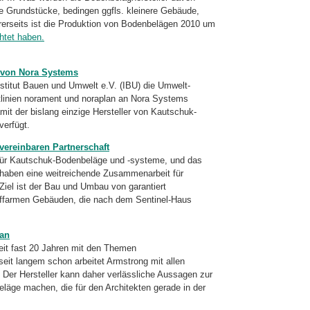
e Grundstücke, bedingen ggfls. kleinere Gebäude,
rerseits ist die Produktion von Bodenbelägen 2010 um
htet haben.
 von Nora Systems
titut Bauen und Umwelt e.V. (IBU) die Umwelt-
tlinien norament und noraplan an Nora Systems
mit der bislang einzige Hersteller von Kautschuk-
verfügt.
vereinbaren Partnerschaft
für Kautschuk-Bodenbeläge und
-systeme,
und das
I) haben eine weitreichende Zusammenarbeit für
iel ist der Bau und Umbau von garantiert
ffarmen Gebäuden, die nach dem Sentinel-Haus
 an
seit fast 20 Jahren mit den Themen
eit langem schon arbeitet Armstrong mit allen
 Der Hersteller kann daher verlässliche Aussagen zur
läge machen, die für den Architekten gerade in der