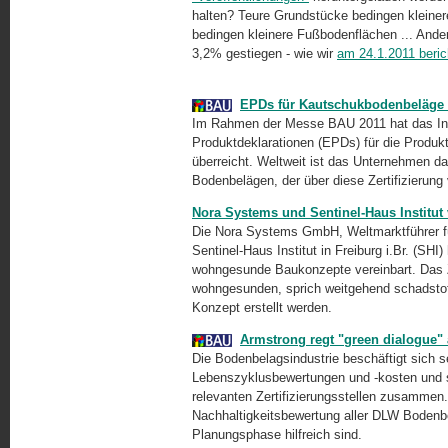
halten? Teure Grundstücke bedingen kleiner
bedingen kleinere Fußbodenflächen ... Ande
3,2% gestiegen - wie wir
am 24.1.2011 beric
EPDs für Kautschukbodenbeläge
Im Rahmen der Messe BAU 2011 hat das Ins
Produktdeklarationen (EPDs) für die Produk
überreicht. Weltweit ist das Unternehmen da
Bodenbelägen, der über diese Zertifizierung 
Nora Systems und Sentinel-Haus Institut 
Die Nora Systems GmbH, Weltmarktführer 
Sentinel-Haus Institut in Freiburg i.Br. (SH
wohngesunde Baukonzepte vereinbart. Das Z
wohngesunden, sprich weitgehend schadsto
Konzept erstellt werden.
Armstrong regt "green dialogue"
Die Bodenbelagsindustrie beschäftigt sich 
Lebenszyklusbewertungen und
-kosten
und s
relevanten Zertifizierungsstellen zusammen.
Nachhaltigkeitsbewertung aller DLW Bodenbe
Planungsphase hilfreich sind.