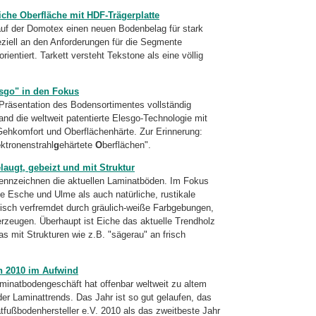
che Oberfläche mit HDF-Trägerplatte
auf der Domotex einen neuen Bodenbelag für stark
eziell an den Anforderungen für die Segmente
ntiert. Tarkett versteht Tekstone als eine völlig
esgo" in den Fokus
Präsentation des Bodensortimentes vollständig
and die weltweit patentierte Elesgo-Technologie mit
 Gehkomfort und Oberflächenhärte. Zur Erinnerung:
e
ktronenstrahl
g
ehärtete
O
berflächen".
laugt, gebeizt und mit Struktur
kennzeichnen die aktuellen Laminatböden. Im Fokus
e Esche und Ulme als auch natürliche, rustikale
isch verfremdet durch gräulich-weiße Farbgebungen,
 erzeugen. Überhaupt ist Eiche das aktuelle Trendholz
s mit Strukturen wie z.B. "sägerau" an frisch
h 2010 im Aufwind
aminatbodengeschäft hat offenbar weltweit zu altem
r Laminattrends. Das Jahr ist so gut gelaufen, das
fußbodenhersteller e.V. 2010 als das zweitbeste Jahr