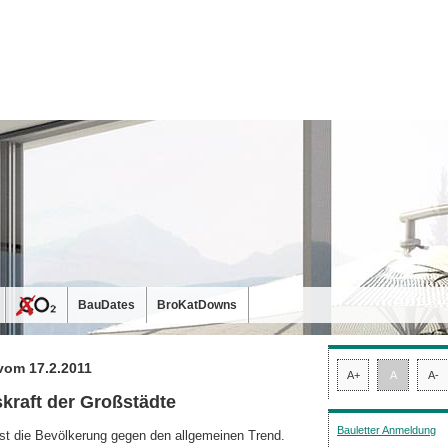
BauDates
BroKatDowns
vom 17.2.2011
A+
A
A-
kraft der Großstädte
Bauletter Anmeldung
st die Bevölkerung gegen den allgemeinen Trend.