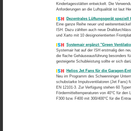
Kindertagesstätten entwickelt. Die Verwen
Anforderungen an die Luftqualität ist laut Her
Dezentrales Lüftungsgerät speziell
Eine ganze Reihe neuer und weiterentwickel
ISH. Dazu zählten auch neue Dralldurchläs
und Xarto mit 10 designorientierten Frontpla
Systemair ergänzt "Green Ventilat
Systemair hat auf der ISH erstmalig den neue
die flache Gehäuseausführung besonders fü
gesteigerte Schubleistung sollte er sich da
Helios Jet Fans für die Garagen-En
Neu im Programm des Schwenninger Unterne
schubstarke Impulsventilatoren (Jet Fans) 
EN 12101-3. Zur Verfügung stehen 60 Typen i
Fördermitteltemperaturen von 40°C für den 
F300 bzw. F400 mit 300/400°C für die Entra