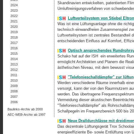
Skandinavien entwickelten, patentierten Fli
2024
Umluftreinigungsverfahren von schwebenden 
2023
2022
Luftverteilsystem von Stiebel Eltro
2021
Was ist eine Lüftungsanlage ohne die richti
2020
technisch einwandfreien Zusammenspiel zwi
2019
Luftverteilsystem ist zentrales Bestandte
2018
entscheidenden Einfluss auf Komfort, Effiz
2017
2016
Optisch ansprechendes Rundrohrsys
2015
Schako hat auf der ISH ein erweitertes Ru
2014
ermöglicht Architekten und Planern die Real
2013
ästhetischen Niveau, mit dem bewusst visu
2012
2011
"Telefonieschalldämpfer" zur lüf
2010
Werden verschiedene Räume innerhalb ein
2009
versorgt, kann der von den Raumnutzern a
2008
werden. Das übertragene Frequenzspektrum e
2007
Vermeidung dieser akustischen Beeinträcht
2006
"Telefonieschalldämpfer" als Rohrschalldäm
Baulinks-Archiv ab 2000
Schallpegeln im Frequenzbereich 500 bis 20
AEC-WEB-Archiv ab 1997
Neue Dralldurchlässe mit dreidim
Das dezentrale Lüftungsgerät Trox Schoolair-
energieeffiziente Be- sowie Entlüftung von 