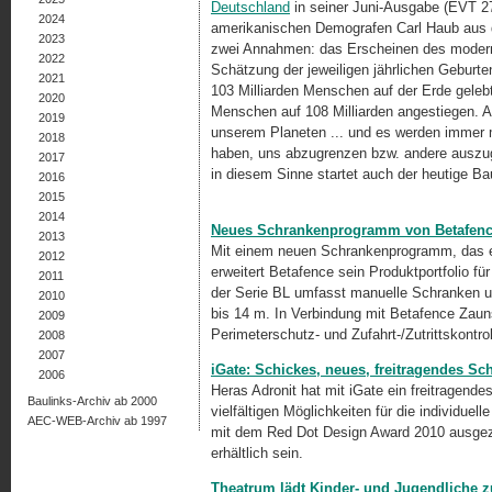
Deutschland
in seiner Juni-Ausgabe (EVT 27
2024
amerikanischen Demografen Carl Haub aus 
2023
zwei Annahmen: das Erscheinen des modern
2022
Schätzung der jeweiligen jährlichen Geburt
2021
103 Milliarden Menschen auf der Erde gelebt
2020
Menschen auf 108 Milliarden angestiegen. A
2019
unserem Planeten ... und es werden immer me
2018
haben, uns abzugrenzen bzw. andere auszug
2017
in diesem Sinne startet auch der heutige Bau
2016
2015
2014
Neues Schrankenprogramm von Betafen
2013
Mit einem neuen Schrankenprogramm, das e
2012
erweitert Betafence sein Produktportfolio 
2011
der Serie BL umfasst manuelle Schranken 
2010
bis 14 m. In Verbindung mit Betafence Zau
2009
Perimeterschutz- und
Zufahrt-/
Zutrittskontr
2008
2007
iGate: Schickes, neues, freitragendes Sc
2006
Heras Adronit hat mit iGate ein freitragende
Baulinks-Archiv ab 2000
vielfältigen Möglichkeiten für die individuel
AEC-WEB-Archiv ab 1997
mit dem Red Dot Design Award 2010 ausgeze
erhältlich sein.
Theatrum lädt Kinder- und Jugendliche z