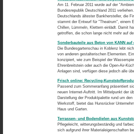
Am 11. Februar 2011 wurde auf der "Ambient
Bundesrepublik Deutschland 2011 verliehen.
Deutschlands ältester Bankhersteller, die F
stammt der Entwurf für "Theatrum", einem E
Chillen, Lümmeln, Klettern einlädt. Damit h
getroffen, die schon lange nicht mehr auf d
Sonderbauteile aus Beton von KANN auf
Die Bundesgartenschau in Koblenz lebt nich
von anderen gestalterischen Elementen. Ei
konzipiert, wie zum Beispiel der Wasserspi
Ehrenbreitstein oder auch die Open-Air-Küch
Anlagen sind, verfügen diese jedoch alle ü
Frisch online: Recycling-Kunststoffprodu
Passend zum Sommeranfang präsentiert sic
neuen Internet-Auftritt. Im Mittelpunkt der 
Darstellung der Produktpalette rund um den r
Werkstoff, bietet das Hunsrücker Unterneh
Haus und Garten.
Terrassen- und Bodendielen aus Kunststof
Pflegeleicht, witterungsbeständig und farbe
sich aufgrund ihrer Materialeigenschaften 