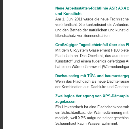
Neue Arbeitsstätten-Richtlinie ASR A3.4 
und Kunstlicht
Am 1. Juni 2011 wurde die neue Technische 
veröffentlicht. Sie konkretisiert die Anforde
und den Betrieb der natürlichen und künstli
Blendschutz vor Sonnenstrahlen.
Großzügiger Tageslichteinfall über das 
Mit dem CI-System Glaselement F100 bietet
Flachdach an. Das Oberlicht, das aus einem
Kunststoff und einem fugenlos gefertigten A
hat einen Wärmedämmwert (Wärmedurchgang
Dachausstieg mit TÜV- und baumusterge
Wenn das Flachdach als neue Dachterrasse g
der Kombination aus Dachluke und Geschoss
Zweilagige Verlegung von XPS-Dämmpl
zugelassen
Ein Umkehrdach ist eine Flachdachkonstrukti
ein Schichtaufbau, der Wärmedämmung mit B
möglich, weil XPS aufgrund seiner geschlos
Schaumhaut kaum Wasser aufnimmt.