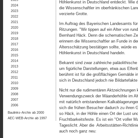
Höhlenkunst in Deutschland entdeckt. Wie di
2024
die Wissenschaftler im oberfränkischen Lan
2023
verzierte Grotte.
2022
2021
Im Auftrag des Bayerischen Landesamts für 
2020
Ritzungen. "Wir tippen auf ein Alter von ru
2019
Bernhard Häck. Denn die schematischen Zei
2018
erinnern die Wissenschaftler an Funde in der
2017
Altersschätzung bestätigen sollte, würde es 
2016
Höhlenkunst in Deutschland handeln.
2015
2014
Bekannt sind zwar zahlreiche paläolithisch
2013
um figürliche Darstellungen, etwa aus Elfen
2012
berühmt ist für die großflächigen Gemälde 
2011
sich in Deutschland jedoch nie Bildartefakt
2010
2009
Nicht nur die rudimentären Aktzeichnungen 
2008
Verwendungszweck der Mäanderhöhle im Alter
2007
mit natürlich entstandenen Kalkablagerunge
2006
sich die frühen Besucher dadurch zu ihren 
Baulinks-Archiv ab 2000
so Häck, in der Höhle einen Ort der Lust und
AEC-WEB-Archiv ab 1997
Fruchtbarkeitsfeste. Es ist ein "Ort voller 
Tageslicht. Aber die Arbeitsstätten-Richtlin
auch noch ganz neu: