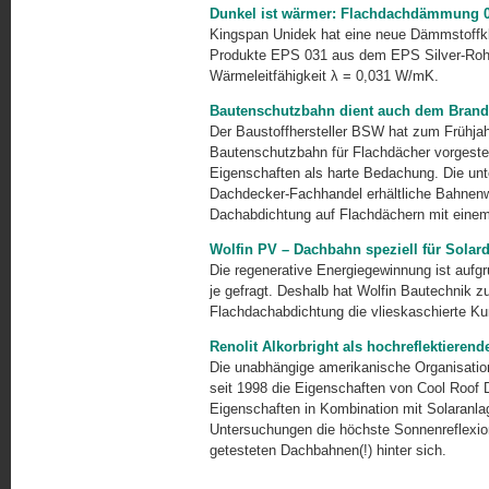
Dunkel ist wärmer: Flachdachdämmung 0
Kingspan Unidek hat eine neue Dämmstoffkl
Produkte EPS 031 aus dem EPS Silver-Rohs
Wärmeleitfähigkeit λ = 0,031 W/mK.
Bautenschutzbahn dient auch dem Brand
Der Baustoffhersteller BSW hat zum Frühjah
Bautenschutzbahn für Flachdächer vorgestel
Eigenschaften als harte Bedachung. Die un
Dachdecker-Fachhandel erhältliche Bahnenwar
Dachabdichtung auf Flachdächern mit eine
Wolfin PV – Dachbahn speziell für Solar
Die regenerative Energiegewinnung ist aufg
je gefragt. Deshalb hat Wolfin Bautechnik 
Flachdachabdichtung die vlieskaschierte Ku
Renolit Alkorbright als hochreflektieren
Die unabhängige amerikanische Organisation
seit 1998 die Eigenschaften von Cool Roof
Eigenschaften in Kombination mit Solaranlag
Untersuchungen die höchste Sonnenreflexion
getesteten Dachbahnen(!) hinter sich.