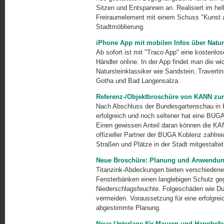
Sitzen und Entspannen an. Realisiert im hel
Freiraumelement mit einem Schuss "Kunst a
Stadtmöblierung.
iPhone App mit mobilen Infos über Natur
Ab sofort ist mit "Traco App" eine kostenlo
Händler online. In der App findet man die w
Natursteinklassiker wie Sandstein, Travert
Gotha und Bad Langensalza.
Referenz-/Objektbroschüre von KANN zu
Nach Abschluss der Bundesgartenschau in K
erfolgreich und noch seltener hat eine BUGA
Einen gewissen Anteil daran können die KA
offizieller Partner der BUGA Koblenz zahlr
Straßen und Plätze in der Stadt mitgestaltet
Neue Broschüre: Planung und Anwendu
Titanzink-Abdeckungen bieten verschieden
Fensterbänken einen langlebigen Schutz ge
Niederschlagsfeuchte. Folgeschäden wie Du
vermeiden. Voraussetzung für eine erfolgreic
abgestimmte Planung.
Neue Unterlage für Mauern und Hangbefe