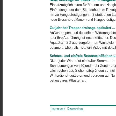
Einsatzmöglichkeiten für Mauern und Hangbe
Einfriedung oder dem Sichtschutz im Privatg
hin zu Hangbefestigungen mit statischen Las
neue Broschüre „Mauern und Hangbefestigun
Gutjahr hat Treppendrainage optimiert ... 
Außentreppen sind denselben Witterungsbed
aber ihre Ausführung ist noch kritischer. De
AquaDrain SD aus vorgeformten Winkelelemen
optimiert. Ebenfalls neu: ein Video mit detail
Schnee- und eisfreie Betonsteinflächen 
Nicht jeder Winter ist ein kalter Sommer! I
Schneemengen von 20 und mehr Zentimetern 
allein schon aus Sicherheitsgründen schnell 
Winterdienst quittieren und trotzdem auf Nu
beheizbares Pflaster an.
Impressum
|
Datenschutz