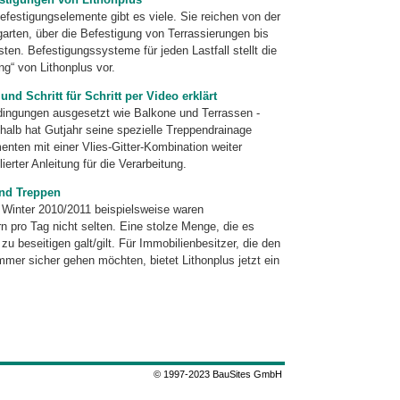
festigungselemente gibt es viele. Sie reichen von der
arten, über die Befestigung von Terrassierungen bis
ten. Befestigungssysteme für jeden Lastfall stellt die
g“ von Lithonplus vor.
und Schritt für Schritt per Video erklärt
ingungen ausgesetzt wie Balkone und Terrassen -
shalb hat Gutjahr seine spezielle Treppendrainage
ten mit einer Vlies-Gitter-Kombination weiter
lierter Anleitung für die Verarbeitung.
und Treppen
m Winter 2010/2011 beispielsweise waren
pro Tag nicht selten. Eine stolze Menge, die es
zu beseitigen galt/gilt. Für Immobilienbesitzer, die den
mmer sicher gehen möchten, bietet Lithonplus jetzt ein
© 1997-2023 BauSites GmbH