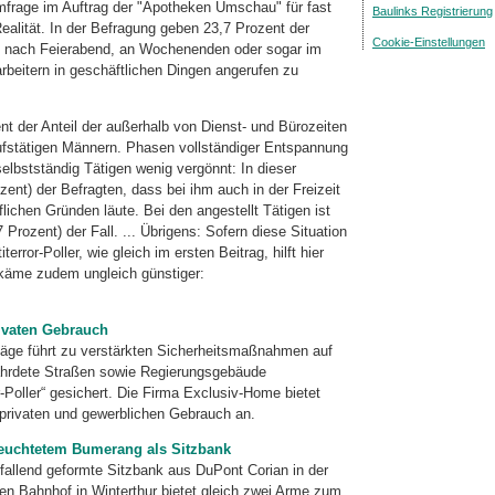
 Umfrage im Auftrag der "Apotheken Umschau" für fast
Baulinks Registrierung
Realität. In der Befragung geben 23,7 Prozent der
Cookie-Einstellungen
ch nach Feierabend, an Wochenenden oder sogar im
rbeitern in geschäftlichen Dingen angerufen zu
nt der Anteil der außerhalb von Dienst- und Bürozeiten
rufstätigen Männern. Phasen vollständiger Entspannung
elbstständig Tätigen wenig vergönnt: In dieser
ozent) der Befragten, dass bei ihm auch in der Freizeit
lichen Gründen läute. Bei den angestellt Tätigen ist
 Prozent) der Fall. ... Übrigens: Sofern diese Situation
error-Poller, wie gleich im ersten Beitrag, hilft hier
käme zudem ungleich günstiger:
rivaten Gebrauch
läge führt zu verstärkten Sicherheitsmaßnahmen auf
ährdete Straßen sowie Regierungsgebäude
-Poller“ gesichert. Die Firma Exclusiv-Home bietet
privaten und gewerblichen Gebrauch an.
leuchtetem Bumerang als Sitzbank
allend geformte Sitzbank aus DuPont Corian in der
n Bahnhof in Winterthur bietet gleich zwei Arme zum