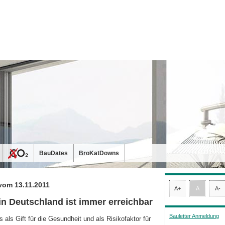
BauDates
BroKatDowns
vom 13.11.2011
A+
A
A-
 in Deutschland ist immer erreichbar
Bauletter Anmeldung
 als Gift für die Gesundheit und als Risikofaktor für