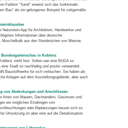
len Farbton "Sand" erweist sich das funktionale
m Bau" als ein gelungenes Beispiel für zeitgemäße
steinklassiker
se Naturstein-App für Architekten, Handwerker und
ichtigsten Informationen über deutsche
in, Muschelkalk aus den Steinbrüchen von Weimar,
r Bundesgartenschau in Koblenz
oblenz steht fest: Selten war eine BUGA so
 eine Stadt so nachhaltig und positiv verwandelt.
NN Baustoffwerke für sich verbuchen: Sie haben als
eiche Anlagen auf dem Ausstellungsgelände, aber auch
.
ng von Abdeckungen und Anschlüssen
en Arten von Mauern, Dachrändern, Gesimsen und
gen ein mögliches Eindringen von
rchfeuchtungen oder Abplatzungen lassen sich so
he Umsetzung ist aber eine auf die Detailsituation
stigungen von Lithonplus