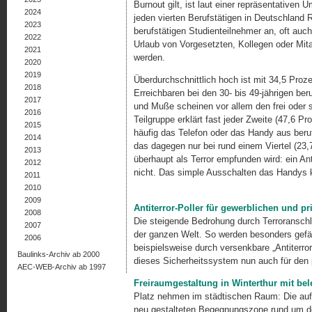
Burnout gilt, ist laut einer repräsentativen
2024
jeden vierten Berufstätigen in Deutschland 
2023
berufstätigen Studienteilnehmer an, oft au
2022
Urlaub von Vorgesetzten, Kollegen oder Mita
2021
werden.
2020
2019
Überdurchschnittlich hoch ist mit 34,5 Proze
2018
Erreichbaren bei den 30- bis 49-jährigen be
2017
und Muße scheinen vor allem den frei oder s
2016
Teilgruppe erklärt fast jeder Zweite (47,6 Pr
2015
häufig das Telefon oder das Handy aus beruf
2014
das dagegen nur bei rund einem Viertel (23,7
2013
überhaupt als Terror empfunden wird: ein Antit
2012
nicht. Das simple Ausschalten das Handys 
2011
2010
2009
Antiterror-Poller für gewerblichen und p
2008
Die steigende Bedrohung durch Terroransch
2007
der ganzen Welt. So werden besonders gef
2006
beispielsweise durch versenkbare „Antiterror
Baulinks-Archiv ab 2000
dieses Sicherheitssystem nun auch für den 
AEC-WEB-Archiv ab 1997
Freiraumgestaltung in Winterthur mit be
Platz nehmen im städtischen Raum: Die auff
neu gestalteten Begegnungszone rund um de