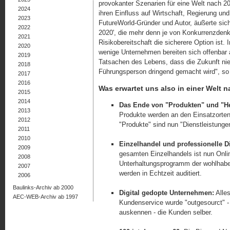
provokanter Szenarien für eine Welt nach 2
2024
ihren Einfluss auf Wirtschaft, Regierung un
2023
FutureWorld-Gründer und Autor, äußerte sic
2022
2020', die mehr denn je von Konkurrenzdenken
2021
Risikobereitschaft die sicherere Option ist.
2020
wenige Unternehmen bereiten sich offenbar a
2019
Tatsachen des Lebens, dass die Zukunft nie 
2018
Führungsperson dringend gemacht wird", so
2017
2016
Was erwartet uns also in einer Welt 
2015
2014
Das Ende von "Produkten" und "He
2013
Produkte werden an den Einsatzorten 
2012
"Produkte" sind nun "Dienstleistunge
2011
2010
Einzelhandel und professionelle D
2009
gesamten Einzelhandels ist nun Onli
2008
Unterhaltungsprogramm der wohlhab
2007
werden in Echtzeit auditiert.
2006
Baulinks-Archiv ab 2000
Digital gedopte Unternehmen:
Alles
AEC-WEB-Archiv ab 1997
Kundenservice wurde "outgesourct" -
auskennen - die Kunden selber.