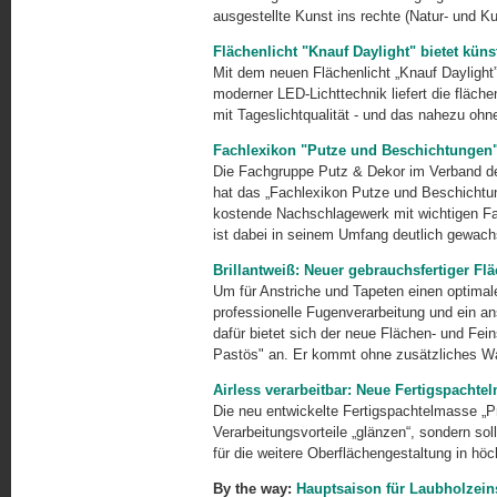
ausgestellte Kunst ins rechte (Natur- und Ku
Flächenlicht "Knauf Daylight" bietet küns
Mit dem neuen Flächenlicht „Knauf Daylight
moderner LED-Lichttechnik liefert die fläch
mit Tageslichtqualität - und das nahezu ohn
Fachlexikon "Putze und Beschichtungen
Die Fachgruppe Putz & Dekor im Verband de
hat das „Fachlexikon Putze und Beschichtun
kostende Nachschlagewerk mit wichtigen Fa
ist dabei in seinem Umfang deutlich gewach
Brillantweiß: Neuer gebrauchsfertiger F
Um für Anstriche und Tapeten einen optimale
professionelle Fugenverarbeitung und ein a
dafür bietet sich der neue Flächen- und Fei
Pastös" an. Er kommt ohne zusätzliches Wa
Airless verarbeitbar: Neue Fertigspachte
Die neu entwickelte Fertigspachtelmasse „Pro
Verarbeitungsvorteile „glänzen“, sondern so
für die weitere Oberflächengestaltung in höc
By the way:
Hauptsaison für Laubholzein