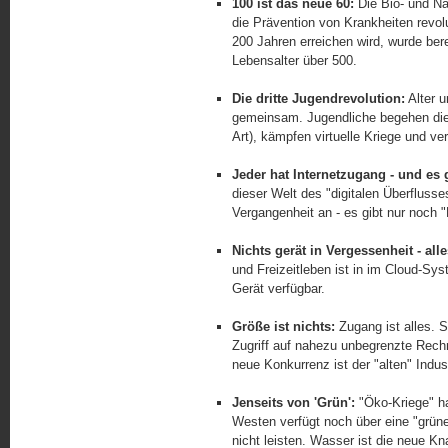
100 ist das neue 60:
Die Bio- und N
die Prävention von Krankheiten revolu
200 Jahren erreichen wird, wurde ber
Lebensalter über 500.
Die dritte Jugendrevolution:
Alter u
gemeinsam. Jugendliche begehen die 
Art), kämpfen virtuelle Kriege und ve
Jeder hat Internetzugang - und es
dieser Welt des "digitalen Überfluss
Vergangenheit an - es gibt nur noch 
Nichts gerät in Vergessenheit - al
und Freizeitleben ist in im Cloud-Sys
Gerät verfügbar.
Größe ist nichts:
Zugang ist alles. 
Zugriff auf nahezu unbegrenzte Rech
neue Konkurrenz ist der "alten" Indus
Jenseits von 'Grün':
"Öko-Kriege" ha
Westen verfügt noch über eine "grün
nicht leisten. Wasser ist die neue 