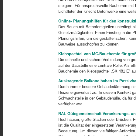
steigern. Für anspruchsvolle Bauherren mit
Lichtfluter der Knecht Betonwerke eine weit
Online- Planungshilfen für den konstrukti
Das Bauen mit Betonfertigteilen unterliegt 
Gesetzmäßigkeiten. Einen Einstieg in die P
Planungshilfen, um die gestalterischen, kons
Bauweise ausschöpfen zu können.
Klebspachtel von MC-Bauchemie für groß
Die schnelle und sichere Verbindung von gro
auf der Baustelle eine zentrale Rolle. Als e
Bauchemie den Klebspachtel „SX 481 E“ auf
Auskragende Balkone haben im Passivha
Durch immer bessere Gebäudedämmung nim
Heizenergieverlust zu. In diesem Kontext ga
Schwachstelle in der Gebäudehülle, da für
verfügbar war.
RAL Gütegemeinschaft Verankerungs- u
Hochhäuser, große Stadien oder Brücken: Fü
ist die Qualität der eingesetzten Veranker
Bedeutung. Um diesen vielfältigen Anforder