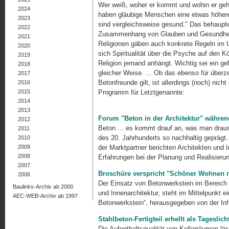
Wer weiß, woher er kommt und wohin er geht
2024
haben gläubige Menschen eine etwas höhere
2023
sind vergleichsweise gesund." Das behaupt
2022
Zusammenhang von Glauben und Gesundheit 
2021
Religionen gäben auch konkrete Regeln im 
2020
sich Spiritualität über die Psyche auf den 
2019
Religion jemand anhängt. Wichtig sei ein gefe
2018
gleicher Weise. ... Ob das ebenso für über
2017
Betonfreunde gilt, ist allerdings (noch) nicht
2016
2015
Programm für Letztgenannte:
2014
2013
Forum "Beton in der Architektur" währen
2012
Beton ... es kommt drauf an, was man draus
2011
des 20. Jahrhunderts so nachhaltig geprägt
2010
2009
der Marktpartner berichten Architekten und 
2008
Erfahrungen bei der Planung und Realisier
2007
Broschüre verspricht "Schöner Wohnen m
2006
Der Einsatz von Betonwerkstein im Bereich 
Baulinks-Archiv ab 2000
und Innen­architektur, steht im Mittelpunkt 
AEC-WEB-Archiv ab 1997
Betonwerkstein“, herausge­geben von der I
Stahlbeton-Fertigteil erhellt als Tageslich
Die Aufenthaltsqualität von Kellerräumen lä