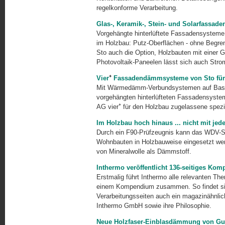
regelkon­forme Verar­beitung.
Glas-, Keramik-, Stein- und Solarfassad
Vorgehängte hinterlüftete Fassadensysteme w
im Holzbau: Putz-
Oberflächen - ohne Begren
Sto auch die Option, Holzbauten mit einer
G
Photovoltaik-Paneelen lässt sich auch Stro
+
Vier
Fassadendämmsysteme von Sto für
Mit Wärmedämm-Ver­bundsystemen auf Basis 
vorgehängten hinterlüfteten Fassadensystem
+
AG vier
für den Holzbau zugelassene spezi
Im Holzbau hoch hinaus ... nicht mit j
Durch ein F90-Prüfzeugnis kann das WDV-Sy
Wohnbauten in Holzbauweise eingesetzt wer
von Mineralwolle als Dämmstoff.
Inthermo veröffentlicht 136-seitiges K
Erstmalig führt Inthermo alle relevanten Th
einem Kompendium zusammen. So findet sic
Verarbeitungs­seiten auch ein magazinähnlich
Inthermo GmbH sowie ihre Philosophie.
Neue Holzfaser-Einblasdämmung von Gut