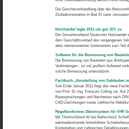
Die Gerichtsverhandlung über die Abrissverf
Ziviladministration in Beit El nahe Jerusalem 
Holzhandel legte 2011 um gut 11% zu
Der Gesamtverband Deutscher Holzhandel e.V
dem Geschäftsverlauf des vergangenen Jahr
allen nennenswerten Sortimenten zum Teil 
Software für die Bemessung von Bauteile
Die Bemessung von Bauteilen aus Brettsperr
Verbindungen - ist mit großem Aufwand ver
solche Bemessung unterstützen.
Fachbuch „Aussteifung von Gebäuden in 
Seit Ende Januar 2012 liegt das neue Fachbu
von Prof. Dr.-Ing. François Colling vor. Auf
Beanspruchungen und Nachweise nach DIN
CAD-Zeich­nungen sowie zahlreiche Abbildu
Regelkonformes Dämmsystem für VHF-Sc
Mit ThermoSklent W hat Rathscheck Schiefe
wärmedämmende hinterlüftete Schieferfas­sade
Konterlatten und zahlreichen Detail­lösun