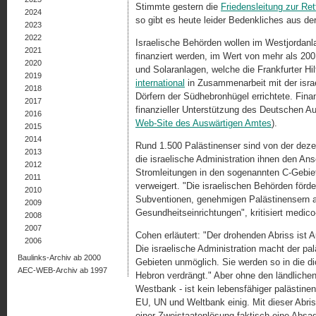
Stimmte gestern die
Friedensleitung zur Re
2024
so gibt es heute leider Bedenkliches aus de
2023
2022
Israelische Behörden wollen im Westjordanla
2021
finanziert werden, im Wert von mehr als 200
2020
und Solaranlagen, welche die Frankfurter H
2019
international
in Zusammenarbeit mit der isra
2018
Dörfern der Südhebronhügel errichtete. Fina
2017
finanzieller Unterstützung des Deutschen 
2016
Web-Site des Auswärtigen Amtes
).
2015
2014
Rund 1.500 Palästinenser sind von der deze
2013
die israelische Administration ihnen den A
2012
Stromleitungen in den sogenannten C-Gebi
2011
verweigert. "Die israelischen Behörden förd
2010
Subventionen, genehmigen Palästinensern a
2009
Gesundheitseinrichtungen", kritisiert medico
2008
2007
Cohen erläutert: "Der drohenden Abriss ist A
2006
Die israelische Administration macht der p
Baulinks-Archiv ab 2000
Gebieten unmöglich. Sie werden so in die d
AEC-WEB-Archiv ab 1997
Hebron verdrängt." Aber ohne den ländliche
Westbank - ist kein lebensfähiger palästine
EU, UN und Weltbank einig. Mit dieser Abriss
einer Zweistaatenlösung faktisch eine Absa