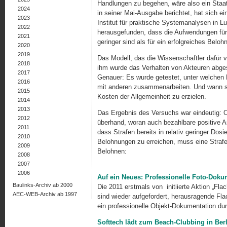
Handlungen zu begehen, wäre also ein Sta
2024
in seiner Mai-Ausgabe berichtet, hat sich 
2023
Institut für praktische Systemanalysen in L
2022
herausgefunden, dass die Aufwendungen für
2021
geringer sind als für ein erfolgreiches Bel
2020
2019
Das Modell, das die Wissenschaftler dafür v
2018
ihm wurde das Verhalten von Akteuren abges
2017
Genauer: Es wurde getestet, unter welchen
2016
mit anderen zusammenarbeiten. Und wann s
2015
Kosten der Allgemeinheit zu erzielen.
2014
2013
Das Ergebnis des Versuchs war eindeutig:
2012
überhand, woran auch bezahlbare positive A
2011
dass Strafen bereits in relativ geringer Dos
2010
Belohnungen zu erreichen, muss eine Strafe 
2009
Belohnen:
2008
2007
2006
Auf ein Neues: Professionelle Foto-Doku
Baulinks-Archiv ab 2000
Die 2011 erstmals von initiierte Aktion „Fla
AEC-WEB-Archiv ab 1997
sind wieder aufgefordert, herausragende Fla
ein professionelle Objekt-Dokumentation dur
Softtech lädt zum Beach-Clubbing in Berl