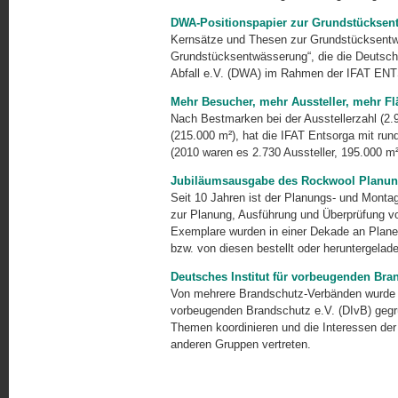
DWA-Positionspapier zur Grundstücksen
Kernsätze und Thesen zur Grundstücksentwä
Grundstücksentwässerung“, die die Deutsch
Abfall e.V. (DWA) im Rahmen der IFAT ENT
Mehr Besucher, mehr Aussteller, mehr Fl
Nach Bestmarken bei der Ausstellerzahl (2.
(215.000 m²), hat die IFAT Entsorga mit run
(2010 waren es 2.730 Aussteller, 195.000 m
Jubiläumsausgabe des Rockwool Planung
Seit 10 Jahren ist der Planungs- und Montag
zur Pla­nung, Ausführung und Überprüfung vo
Exemplare wurden in einer Dekade an Planer
bzw. von diesen bestellt oder heruntergelad
Deutsches Institut für vorbeugenden Bra
Von mehrere Brandschutz-Verbänden wurde a
vorbeugen­den Brandschutz e.V. (DIvB) gegrü
Themen koordinieren und die Interes­sen de
anderen Gruppen vertreten.