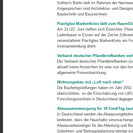
Softtech Berlin lädt im Rahmen der Nachwu
Angesprochen sind Architektur- und Design
Bautechnik und Bauzeichnen.
Flachglas MarkenKreis lädt zum RaumGl
Am 21./22. Juni treffen sich Einrichter, Pl
Ladenbauer in Essen auf der Zeche Zollvere
veranstaltetet Flachglas MarkenKreis ein Fo
Innenanwendung dreht.
Verband deutscher Pfandbriefbanken sieh
Der Verband deutscher Pfandbriefbanken (v
aktuell keine Anzeichen für eine von den fu
allgemeine Preisentwick­lung.
Wohnungsbau mit „Luft nach oben”
Die Baufertigstellungen haben im Jahr 2011
überschritten, so die Einschätzung von LB
Forschungsinstitute in Deutschland dagegen
Abwasserentsorgung für 34 Cent/Tag laut
In Deutschland werden die Abwassergebühr
bedeutet, dass die Haushalte verursachungs
Abwasserbeseitiger für die Ableitung und Be
Gebühren- und Beitragsbelastung beträgt k