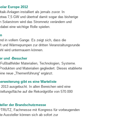
solar Europe 2012
taik-
Anlagen installiert als jemals zuvor. In
etwa 7,5 GW und übertraf damit sogar das bisherige
 Solarstrom wird das Strom­netz verändern und
dabei eine wichtige Rolle spielen.
en
ind in vollem Gange. Es zeigt sich, dass die
uft und Wärmepumpen zur dritten Veranstaltungsrunde
wohl wird untermauern können.
er und -Besucher
Fuß­ballfelder Materialien, Technologien, Systeme.
Produkten und Materialien ge­gliedert. Dieses etablierte
ine neue „Themenführung“ ergänzt.
erweiterung gibt es eine Warteliste
a 2013 ausgebucht. In allen Bereichen wird eine
stel­lungsfläche auf die Rekord­größe von 570.000
teller der Brandschutzmesse
er­TRUTZ, Fachmesse mit Kongress für vorbeugenden
rte Aussteller können sich ab sofort zur