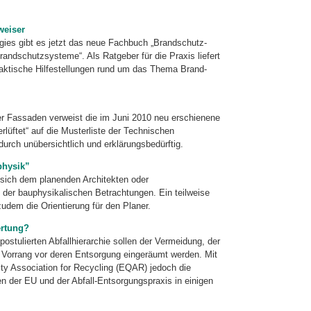
weiser
gies gibt es jetzt das neue Fachbuch „Brandschutz-
dschutz­systeme“. Als Rat­geber für die Praxis liefert
praktische Hilfestellungen rund um das Thema Brand­
er Fassaden verweist die im Juni 2010 neu erschienene
lüftet“ auf die Musterliste der Technischen
rch unübersichtlich und erklärungsbedürftig.
physik”
 sich dem planenden Architekten oder
 der bauphysikalischen Betrachtungen. Ein teilweise
zudem die Orientierung für den Planer.
ertung?
ostulierten Abfallhierarchie sollen der Vermeidung, der
 Vorrang vor deren Entsorgung eingeräumt werden. Mit
ty Association for Recycling (EQAR) jedoch die
 der EU und der Abfall-Entsorgungspraxis in einigen