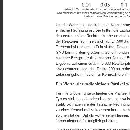
Weltweite Wahrscheinlichkeit einer radioaktiven Ko
Wahrscheinlichkeit einer radioaktiven Verseuchung von
bei etwa zwei Prozent in einem Ja
Um die Wahrscheinlichkeit einer Kernschmelz
einfache Rechnung an: Sie teilten die Laufze
des ersten zivilen Reaktors bis heute durch
der Reaktoren summiert sich auf 14.500 Jahr
Tschernobyl und drei in Fukushima. Daraus 
GAU kommt, dem größten anzunehmenden Unfa
nukleare Ereignisse (International Nuclear 
Ergebnis auf einen GAU in 5.000 Reaktorjah
abzuschätzen, liegt das Risiko 200mal höh
Zulassungskommission für Kernreaktoren im
Ein Viertel der radioaktiven Partikel w
Für ihre Studien unterschieden die Mainzer F
Typ es sich handelt oder ob er beispielswe
steht. So tragen sie der Tatsache Rechnung
zu einer Kernschmelze kommen kann - nicht 
solchen fatalen Unfalls vorhersehen lassen.
Japan niemand für möglich gehalten.