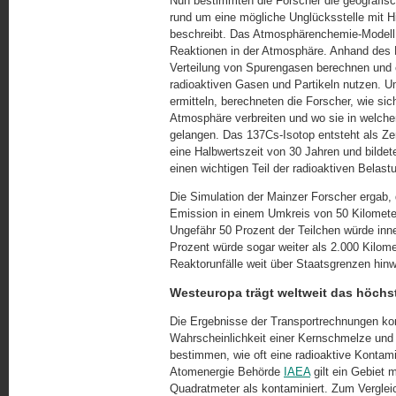
Nun bestimmten die Forscher die geografisc
rund um eine mögliche Unglücksstelle mit H
beschreibt. Das Atmosphärenchemie-Modell
Reaktionen in der Atmosphäre. Anhand des 
Verteilung von Spurengasen berechnen und 
radioaktiven Gasen und Partikeln nutzen. 
ermitteln, berechneten die Forscher, wie sic
Atmosphäre verbreiten und wo sie in welch
gelangen. Das 137Cs-Isotop entsteht als Zer
eine Halbwertszeit von 30 Jahren und bild
einen wichtigen Teil der radioaktiven Belast
Die Simulation der Mainzer Forscher ergab, 
Emission in einem Umkreis von 50 Kilomete
Ungefähr 50 Prozent der Teilchen würde inn
Prozent würde sogar weiter als 2.000 Kilome
Reaktorunfälle weit über Staatsgrenzen hin
Westeuropa trägt weltweit das höchst
Die Ergebnisse der Transportrechnungen komb
Wahrscheinlichkeit einer Kernschmelze und 
bestimmen, wie oft eine radioaktive Kontamin
Atomenergie Behörde
IAEA
gilt ein Gebiet m
Quadratmeter als kontaminiert. Zum Vergle