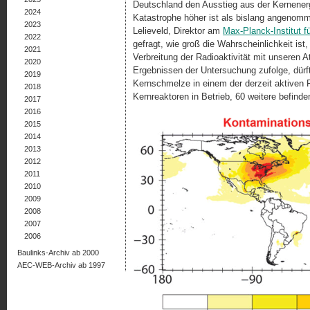
Deutschland den Ausstieg aus der Kernener
2024
Katastrophe höher ist als bislang angenom
2023
Lelieveld, Direktor am
Max-Planck-Institut f
2022
gefragt, wie groß die Wahrscheinlichkeit ist,
2021
Verbreitung der Radioaktivität mit unsere
2020
Ergebnissen der Untersuchung zufolge, dürft
2019
Kernschmelze in einem der derzeit aktiven 
2018
Kernreaktoren in Betrieb, 60 weitere befind
2017
2016
2015
2014
2013
2012
2011
2010
2009
2008
2007
2006
Baulinks-Archiv ab 2000
AEC-WEB-Archiv ab 1997