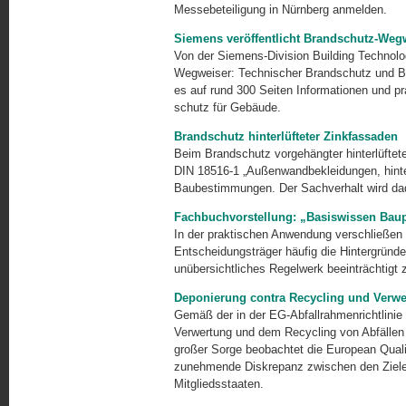
Messebeteiligung in Nürnberg anmelden.
Siemens veröffentlicht Brandschutz-Weg
Von der Siemens-Division Building Technolo
Wegweiser: Technischer Brandschutz und Bran
es auf rund 300 Seiten Informatio­nen und 
schutz für Gebäude.
Brandschutz hinterlüfteter Zinkfassaden
Beim Brandschutz vorgehängter hinterlüftet
DIN 18516-1 „Außenwandbekleidungen, hinter
Baubestimmungen. Der Sachverhalt wird dadu
Fachbuchvorstellung: „Basiswissen Bau
In der praktischen Anwendung verschließen
Entscheidungsträger häufig die Hintergründe
unübersichtliches Regelwerk beeinträchtigt 
Deponierung contra Recycling und Verw
Gemäß der in der EG-Abfallrahmenrichtlinie p
Verwertung und dem Recycling von Abfällen
großer Sorge beobachtet die European Quali
zunehmende Diskrepanz zwischen den Zielen
Mitgliedsstaaten.