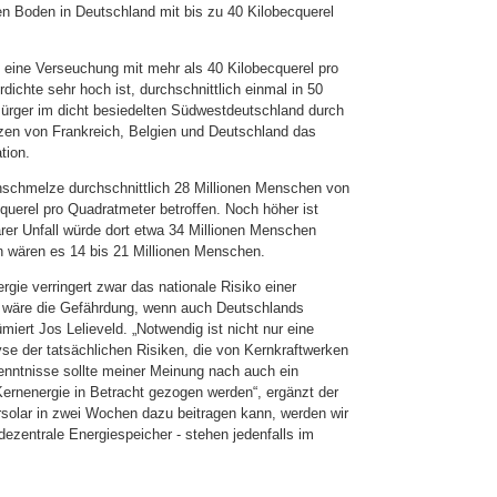
n Boden in Deutschland mit bis zu 40 Kilobecquerel
t eine Verseuchung mit mehr als 40 Kilobecquerel pro
ichte sehr hoch ist, durchschnittlich einmal in 50
 Bürger im dicht besiedelten Südwestdeutschland durch
zen von Frankreich, Belgien und Deutschland das
tion.
nschmelze durchschnittlich 28 Millionen Menschen von
querel pro Quadratmeter betroffen. Noch höher ist
rer Unfall würde dort etwa 34 Millionen Menschen
n wären es 14 bis 21 Millionen Menschen.
gie verringert zwar das nationale Risiko einer
r wäre die Gefährdung, wenn auch Deutschlands
iert Jos Lelieveld. „Notwendig ist nicht nur eine
yse der tatsächlichen Risiken, die von Kernkraftwerken
enntnisse sollte meiner Meinung nach auch ein
 Kernenergie in Betracht gezogen werden“, ergänzt der
rsolar in zwei Wochen dazu beitragen kann, werden wir
ezentrale Energiespeicher - stehen jedenfalls im