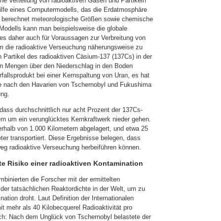
he Verteilung von radioaktiven Gasen und Partikeln
ilfe eines Computermodells, das die Erdatmosphäre
 berechnet meteorologische Größen sowie chemische
Modells kann man beispielsweise die globale
es daher auch für Voraussagen zur Verbreitung von
Um die radioaktive Verseuchung näherungsweise zu
h Partikel des radioaktiven Cäsium-137 (137Cs) in der
en Mengen über den Niederschlag in den Boden
fallsprodukt bei einer Kernspaltung von Uran, es hat
ete nach den Havarien von Tschernobyl und Fukushima
ung.
dass durchschnittlich nur acht Prozent der 137Cs-
rn um ein verunglücktes Kernkraftwerk nieder gehen.
erhalb von 1.000 Kilometern abgelagert, und etwa 25
ter transportiert. Diese Ergebnisse belegen, dass
weg radioaktive Verseuchung herbeiführen können.
e Risiko einer radioaktiven Kontamination
inierten die Forscher mit der ermittelten
der tatsächlichen Reaktordichte in der Welt, um zu
ation droht. Laut Definition der Internationalen
it mehr als 40 Kilobecquerel Radioaktivität pro
ich: Nach dem Unglück von Tschernobyl belastete der