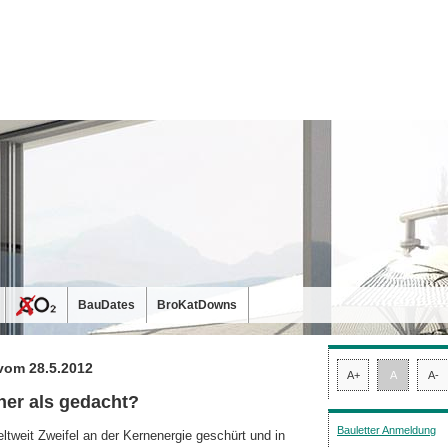
BauDates
BroKatDowns
vom 28.5.2012
A+
A
A-
her als gedacht?
Bauletter Anmeldung
tweit Zweifel an der Kernenergie geschürt und in