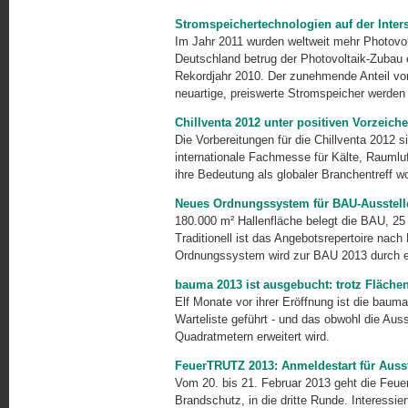
Stromspeichertechnologien auf der Inter
Im Jahr 2011 wurden weltweit mehr Photovol
Deutschland betrug der Photovoltaik-Zubau 
Rekordjahr 2010. Der zunehmende Anteil von
neuartige, preis­werte Stromspeicher werden 
Chillventa 2012 unter positiven Vorzeich
Die Vorbereitungen für die Chillventa 2012 s
internationale Fach­messe für Kälte, Rauml
ihre Be­deutung als globaler Branchentreff 
Neues Ordnungssystem für BAU-Ausstell
180.000 m² Hallenfläche belegt die BAU, 25 
Traditionell ist das Angebotsrepertoire nach 
Ordnungssystem wird zur BAU 2013 durch e
bauma 2013 ist ausgebucht: trotz Flächen
Elf Monate vor ihrer Eröffnung ist die baum
Warteliste ge­führt - und das obwohl die Aus
Quadratmetern erweitert wird.
FeuerTRUTZ 2013: Anmeldestart für Auss
Vom 20. bis 21. Februar 2013 geht die Feu
Brand­schutz, in die dritte Runde. Interessie