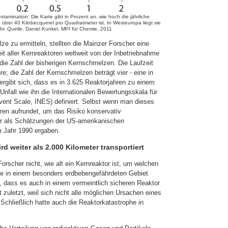
ntamination: Die Karte gibt in Prozent an, wie hoch die jährliche
 über 40 Kilobecquerel pro Quadratmeter ist. In Westeuropa liegt sie
hr. Quelle: Daniel Kunkel, MPI für Chemie, 2011
e zu ermitteln, stellten die Mainzer Forscher eine
it aller Kernreaktoren weltweit von der Inbetriebnahme
 die Zahl der bisherigen Kernschmelzen. Die Laufzeit
e; die Zahl der Kernschmelzen beträgt vier - eine in
ergibt sich, dass es in 3.625 Reaktorjahren zu einem
ll wie ihn die Internationalen Bewertungsskala für
Event Scale, INES) definiert. Selbst wenn man dieses
ren aufrundet, um das Risiko konservativ
er als Schätzungen der US-amerikanischen
 Jahr 1990 ergaben.
ird weiter als 2.000 Kilometer transportiert
orscher nicht, wie alt ein Kernreaktor ist, um welchen
ise in einem besonders erdbebengefährdeten Gebiet
, dass es auch in einem vermeintlich sicheren Reaktor
zuletzt, weil sich nicht alle möglichen Ursachen eines
 Schließlich hatte auch die Reaktorkatastrophe in