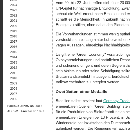
Vom 20. bis 22. Juni treffen sich über 20.00
2024
UN-Gipfel für nachhaltige Entwicklung. Zwa
2023
schaut die Welt erneut nach Brasilien und er
2022
schafft es die Menschheit, in Zukunft nach
2021
Energie zu stillen, ohne dabei den Planeten
2020
2019
Die Vorverhandlungen stimmen wenig optimis
2018
versteckt sich bislang hinter butterweichen 
2017
vagen Aussagen, ehrgeizige Nachhaltigkeitszi
2016
2015
Es gilt eine "Green Economy" voranzubringen
2014
Ökosystemleistungen und natürlichen Ressou
2013
und schonend umgeht und deren Begrenztheit
2012
sein Verbrauch oder seine Schädigung sollte
2011
Bruttoinlandsprodukt hinausgeht, berücksic
2010
Volkswirtschaften zu integriert werden.
2009
2008
Zwei Seiten einer Medaille
2007
2006
Brasilien selbst bezieht laut
Germany Trade 
Baulinks-Archiv ab 2000
erneuerbaren Quellen, "Green Building" ste
AEC-WEB-Archiv ab 1997
für die Produktion von Biokraftstoff seien he
erneuerbaren Energien bei 13 Prozent, in Bras
Windenergie hat inzwischen den Durchbruch 
aufgebaut werden. Die Regierung will auch au