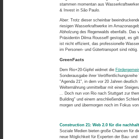
stammen momentan aus Wasserkraftwerken"
& Invest in São Paulo.
Aber: Trotz dieser scheinbar beeindruckenden
riesigen Wasserkraftwerke im Amazonasgebie
Abholzung des Regenwalds ebenfalls. Das 
Präsidentin Dilma Rousseff gestoppt, es gil
ist nicht effizient, das professionelle W
im Personen- und Gütertransport sind nötig.
GreenFacts
Dem Rio+20-Gipfel widmet die
Fördergemein
Sonderausgabe ihrer Veröffentlichungsreihe 
"Agenda 21", in dem vor 20 Jahren deutlich
Welternährung unmittelbar mit einer Steigeru
... Doch nun von Rio nach Stuttgart zur t
Building" und einem anschließenden Schlenk
morgen und übermorgen noch im Fokus von B
Construction 21: Web 2.0 für die nachhal
Soziale Medien bieten große Chancen für di
neue Möglichkeit für Experten der Bau- und