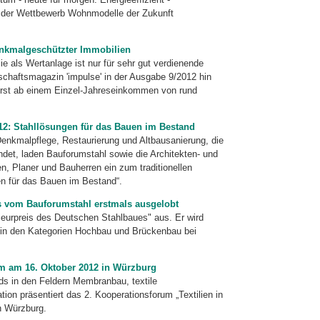
ll der Wettbewerb Wohnmodelle der Zukunft
enkmalgeschützter Immobilien
 als Wertanlage ist nur für sehr gut verdienende
­­schafts­magazin 'impulse' in der Ausgabe 9/2012 hin
n erst ab einem Einzel-Jahreseinkommen von rund
12: Stahllösungen für das Bauen im Bestand
enkmal­pflege, Restaurierung und Altbausanierung, die
indet, laden Bauforumstahl sowie die Architekten- und
n, Planer und Bauherren ein zum traditionellen
en für das Bauen im Bestand“.
s vom Bauforumstahl erstmals ausgelobt
eur­preis des Deutschen Stahlbaues" aus. Er wird
n in den Kategorien Hochbau und Brückenbau bei
um am 16. Oktober 2012 in Würzburg
ds in den Feldern Membranbau, textile
ion präsentiert das 2. Kooperationsforum „Textilien in
n Würzburg.