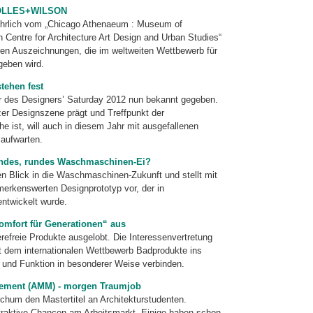
r BOLLES+WILSON
 jährlich vom „Chicago Athenaeum : Museum of
 Centre for Architecture Art Design and Urban Studies“
sten Auszeichnungen, die im weltweiten Wettbewerb für
geben wird.
tehen fest
ler des Designers’ Saturday 2012 nun bekannt gegeben.
izer Designszene prägt und Treffpunkt der
he ist, will auch in diesem Jahr mit ausgefallenen
aufwarten.
hendes, rundes Waschmaschinen-Ei?
en Blick in die Waschmaschi­nen-Zukunft und stellt mit
erkenswerten Designprototyp vor, der in
twickelt wurde.
omfort für Generationen“ aus
refreie Produkte ausgelobt. Die Interessenvertretung
t dem internationalen Wettbewerb Badprodukte ins
rm und Funktion in besonderer Weise verbinden.
gement (AMM) - morgen Traumjob
hum den Mastertitel an Architekturstudenten.
traktive Chancen am Arbeitsmarkt. Einige haben schon