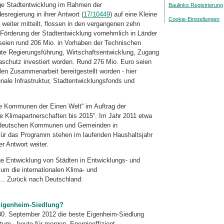
ige Stadtentwicklung im Rahmen der
Baulinks Registrierung
regierung in ihrer Antwort (
17/10449
) auf eine Kleine
Cookie-Einstellungen
weiter mitteilt, flossen in den vergangenen zehn
 Förderung der Stadtentwicklung vornehmlich in Länder
seien rund 206 Mio. in Vorhaben der Technischen
e Regierungsführung, Wirtschaftsentwicklung, Zugang
schutz investiert worden. Rund 276 Mio. Euro seien
en Zusammenarbeit bereitgestellt worden - hier
le Infrastruktur, Stadtentwicklungsfonds und
lle Kommunen der Einen Welt“ im Auftrag der
 Klimapartnerschaften bis 2015“. Im Jahr 2011 etwa
n deutschen Kommunen und Gemeinden in
ür das Programm stehen im laufenden Haushaltsjahr
er Antwort weiter.
ge Entwicklung von Städten in Entwicklungs- und
um die internationalen Klima- und
... Zurück nach Deutschland:
 Eigenheim-Siedlung?
0. September 2012 die beste Eigenheim-Siedlung
 - heute für morgen. Energie­effizient -