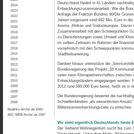
Deutschland fördert in 61 Ländern nachhalt
2024
Entwicklungszusammenarbeit. Wie die Bundes
2023
Anfrage der Fraktion Bündnis 90/Die Grünen 
2022
Jahren insgesamt rund 482 Mio. Euro in die
2021
Asiens, Afrikas und Südosteuropas. Davon 
2020
Zusammenarbeit mit den Schwerpunkten Gut
2019
zu Dienstleistungen sowie Umwelt und Klima
2018
im selben Zeitraum im Rahmen der finanziell
2017
vornehmlich mit den Schwerpunkten kommuna
2016
2015
Stadtteilsanierung.
2014
Darüber hinaus unterstütze die „Serviceste
2013
Bundesregierung das Projekt „50 Kommunale
2012
seien neun Klimapartnerschaften zwische
2011
Entwicklungsländern eingegangen worden. F
2010
2009
2012 rund 590.000 Euro bereit, heißt es in d
2008
Die Bundesregierung bewertet die nachhalti
2007
Schwellenländern „als wesentlichen Ansatz“ 
2006
Millenniumsentwicklungsziele zu erreichen. 
Baulinks-Archiv ab 2000
AEC-WEB-Archiv ab 1997
Wo steht eigentlich Deutschlands beste
Der Verband Wohneigentum sucht bis zum 3
Deutschlands. Unter dem Motto „Wohneigentum