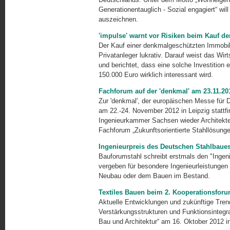
Generationentauglich - Sozial engagiert“ wi
auszeichnen.
'impulse' warnt vor Risiken beim Kauf d
Der Kauf einer denkmalgeschützten Immobilie
Privatanleger lukrativ. Darauf weist das Wirt
und berichtet, dass eine solche Investitio
150.000 Euro wirklich interessant wird.
Fachforum auf der 'denkmal' am 23.11.20
Zur 'denkmal', der europäischen Messe für D
am 22.-24. No­vember 2012 in Leipzig stattf
Ingenieurkammer Sachsen wieder Archi­tekte
Fachforum „Zukunftsorientierte Stahllösung
Ingenieurpreis des Deutschen Stahlbaue
Bauforumstahl schreibt erstmals den "Ingeni
vergeben für beson­dere Ingenieurleistunge
Neubau oder dem Bauen im Bestand.
Textiles Bauen beim 2. Kooperationsfor
Aktuelle Entwicklungen und zukünftige Tren
Verstärkungsstrukturen und Funktionsintegrat
Bau und Architektur“ am 16. Oktober 2012 i