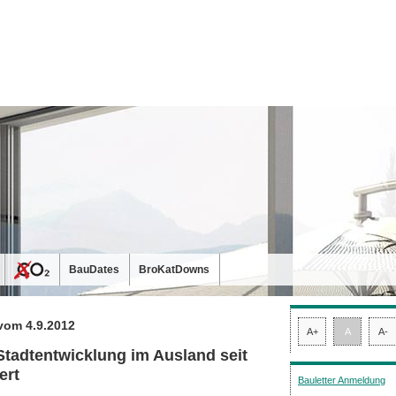
BauDates
BroKatDowns
vom 4.9.2012
A+
A
A-
Stadtentwicklung im Ausland seit
ert
Bauletter Anmeldung