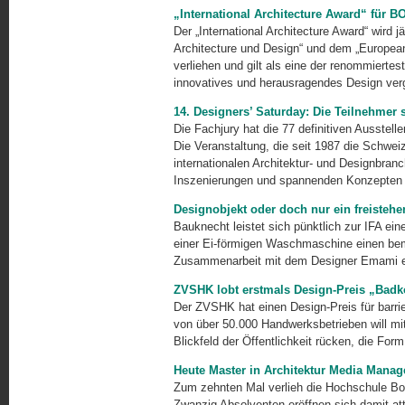
„International Architecture Award“ fü
Der „International Architecture Award“ wird
Architecture und Design“ und dem „European
verliehen und gilt als eine der renommierte
innovatives und herausragendes Design ver
14. Designers’ Saturday: Die Teilnehmer s
Die Fachjury hat die 77 definitiven Ausstel
Die Veran­staltung, die seit 1987 die Schwe
internationalen Architektur- und Designbranc
Inszenierungen und spannenden Konzepten 
Designobjekt oder doch nur ein freiste
Bauknecht leistet sich pünktlich zur IFA ein
einer Ei-förmigen Waschmaschine einen bem
Zusammenarbeit mit dem Designer Emami en
ZVSHK lobt erstmals Design-Preis „Badk
Der ZVSHK hat einen Design-Preis für barrie
von über 50.000 Handwerksbetrieben will mi
Blickfeld der Öffentlichkeit rücken, die Fo
Heute Master in Architektur Media Mana
Zum zehnten Mal verlieh die Hochschule Boc
Zwanzig Absolventen eröffnen sich damit at