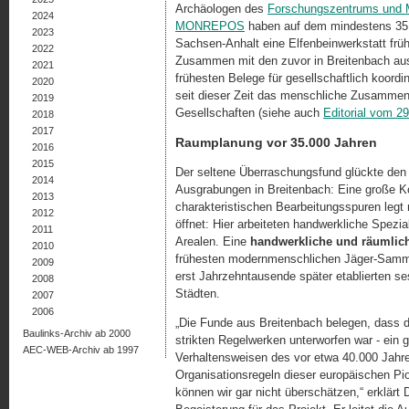
Archäologen des
Forschungszentrums und M
2024
MONREPOS
haben auf dem mindestens 35.0
2023
Sachsen-Anhalt eine Elfenbeinwerkstatt fr
2022
Zusammen mit den zuvor in Breitenbach aus
2021
frühesten Belege für gesellschaftlich koord
2020
seit dieser Zeit das menschliche Zusamme
2019
Gesellschaften (siehe auch
Editorial vom 2
2018
2017
Raumplanung vor 35.000 Jahren
2016
2015
Der seltene Überraschungsfund glückte den 
2014
Ausgrabungen in Breitenbach: Eine große 
2013
charakteristischen Bearbeitungsspuren legt 
2012
öffnet: Hier arbeiteten handwerkliche Spezia
2011
Arealen. Eine
handwerkliche und räumlich
2010
frühesten modernmenschlichen Jäger-Sammle
2009
erst Jahrzehntausende später etablierten s
2008
Städten.
2007
2006
„Die Funde aus Breitenbach belegen, das
Baulinks-Archiv ab 2000
strikten Regelwerken unterworfen war - ein
AEC-WEB-Archiv ab 1997
Verhaltensweisen des vor etwa 40.000 Jahr
Organisationsregeln dieser europäischen P
können wir gar nicht überschätzen,“ erklär