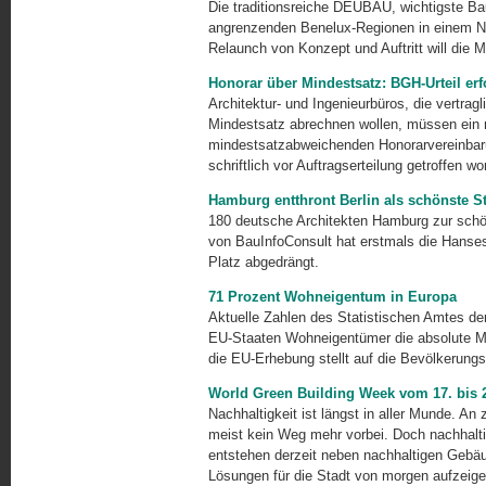
Die traditionsreiche DEUBAU, wichtigste B
angrenzenden Benelux-Regionen in einem Nic
Relaunch von Konzept und Auftritt will di
Honorar über Mindestsatz: BGH-Urteil er
Architektur- und Ingenieurbüros, die vertrag
Mindestsatz abrechnen wollen, müssen ein 
mindestsatzabweichenden Honorarverein­bar
schriftlich vor Auftrags­erteilung getroffen w
Hamburg entthront Berlin als schönste St
180 deutsche Architekten Hamburg zur schö
von BauInfoConsult hat erstmals die Hansest
Platz abgedrängt.
71 Prozent Wohneigentum in Europa
Aktuelle Zahlen des Statistischen Amtes der
EU-Staaten Wohneigentümer die absolute Meh
die EU-Erhebung stellt auf die Bevölke­rungs
World Green Building Week vom 17. bis 
Nachhaltigkeit ist längst in aller Munde. An 
meist kein Weg mehr vorbei. Doch nachhalti
entstehen derzeit neben nachhaltigen Gebä
Lösungen für die Stadt von morgen aufzeig