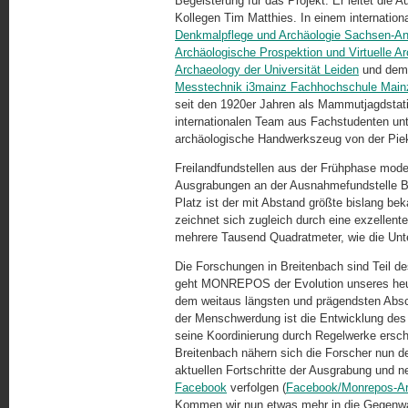
Begeisterung für das Projekt. Er leitet di
Kollegen Tim Matthies. In einem internatio
Denkmalpflege und Archäologie Sachsen-Anh
Archäologische Prospektion und Virtuelle Ar
Archaeology der Universität Leiden
und de
Messtechnik i3mainz Fachhochschule Main
seit den 1920er Jahren als Mammutjagdstat
internationalen Team aus Fachstudenten unte
archäologische Handwerkszeug von der Piek
Freilandfundstellen aus der Frühphase mod
Ausgrabungen an der Ausnahmefundstelle B
Platz ist der mit Abstand größte bislang be
zeichnet sich zugleich durch eine exzellent
mehrere Tausend Quadratmeter, wie die Unte
Die Forschungen in Breitenbach sind Teil 
geht MONREPOS der Evolution unseres heutig
dem weitaus längsten und prägendsten Absc
der Menschwerdung ist die Entwicklung des 
seine Koordinierung durch Regelwerke ersch
Breitenbach nähern sich die Forscher nun 
aktuellen Fortschritte der Ausgrabung und
Facebook
verfolgen (
Facebook/Monrepos-A
Kommen wir nun etwas mehr in die Gegenwa