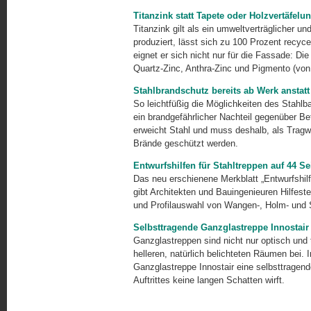
Titanzink statt Tapete oder Holzvertäfelu
Titanzink gilt als ein umweltverträglicher u
produziert, lässt sich zu 100 Prozent recyce
eignet er sich nicht nur für die Fassade: Die
Quartz-Zinc, Anthra-Zinc und Pigmento (vo
Stahlbrandschutz bereits ab Werk anstatt 
So leichtfüßig die Möglichkeiten des Stahlb
ein brandgefährlicher Nachteil gegenüber 
erweicht Stahl und muss deshalb, als Tragw
Brände geschützt werden.
Entwurfshilfen für Stahltreppen auf 44 Se
Das neu erschienene Merkblatt „Entwurfshilf
gibt Archi­tekten und Bauingenieuren Hilfeste
und Profilauswahl von Wangen-, Holm- und S
Selbsttragende Ganzglastreppe Innostair
Ganzglastreppen sind nicht nur optisch und t
helleren, na­türlich belichteten Räumen bei. 
Ganzglastreppe Innostair eine selbsttragen
Auftrittes keine langen Schatten wirft.