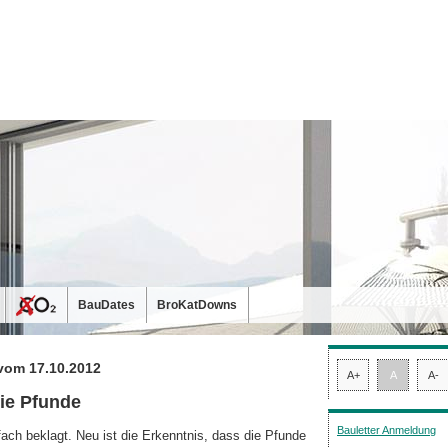
BauDates
BroKatDowns
vom 17.10.2012
A+
A
A-
ie Pfunde
Bauletter Anmeldung
fach beklagt. Neu ist die Erkenntnis, dass die Pfunde