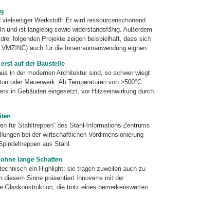
ng
nd vielseitiger Werkstoff: Er wird ressourcenschonend
ln und ist lang­lebig sowie widerstandsfähig. Außerdem
 drei folgenden Projekte zeigen beispielhaft, dass sich
n VMZINC) auch für die Innenraumanwendung eignen.
erst auf der Baustelle
aus in der modernen Architektur sind, so schwer wiegt
Beton oder Mauerwerk: Ab Temperaturen von >500°C
erk in Gebäuden eingesetzt, vor Hitzeeinwirkung durch
iten
en für Stahltreppen“ des Stahl-Informations-Zentrums
llungen bei der wirtschaft­lichen Vordimensionierung
pindeltreppen aus Stahl.
 ohne lange Schatten
ech­nisch ein Highlight; sie tragen zuweilen auch zu
In diesem Sinne präsentiert Innoverre mit der
de Glaskonstruktion, die trotz eines bemerkenswerten