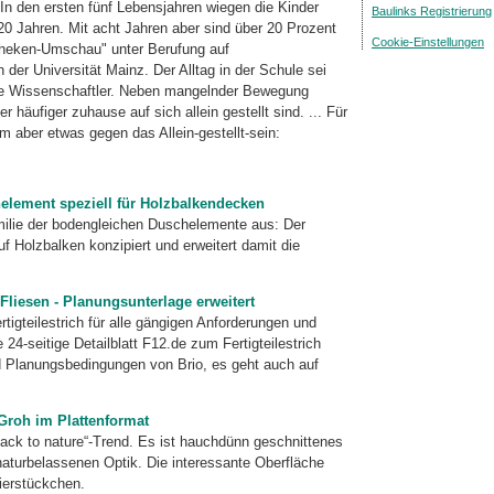
n den ersten fünf Lebensjahren wiegen die Kinder
Baulinks Registrierung
20 Jahren. Mit acht Jahren aber sind über 20 Prozent
Cookie-Einstellungen
otheken-Umschau" unter Berufung auf
er Universität Mainz. Der Alltag in der Schule sei
ie Wissenschaftler. Neben mangelnder Bewegung
 häufiger zuhause auf sich allein gestellt sind. ... Für
 aber etwas gegen das Allein-gestellt-sein:
lement speziell für Holzbalkendecken
milie der bodengleichen Duschelemente aus: Der
uf Holzbalken konzipiert und erweitert damit die
-Fliesen - Planungsunterlage erweitert
rtigteilestrich für alle gängigen Anforderungen und
 24-seitige Detailblatt F12.de zum Fertigteilestrich
nd Planungsbedingungen von Brio, es geht auch auf
 Groh im Plattenformat
back to nature“-Trend. Es ist hauchdünn geschnittenes
 naturbelassenen Optik. Die interessante Oberfläche
ier­stückchen.