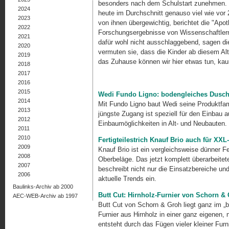
besonders nach dem Schulstart zunehmen. I
2024
heute im Durchschnitt genauso viel wie vor 
2023
von ihnen übergewichtig, berichtet die "Ap
2022
Forschungsergebnisse von Wissenschaftlern d
2021
dafür wohl nicht ausschlaggebend, sagen d
2020
vermuten sie, dass die Kinder ab diesem Alter
2019
das Zuhause können wir hier etwas tun, kaum
2018
2017
2016
2015
Wedi Fundo Ligno: bodengleiches Dusche
2014
Mit Fundo Ligno baut Wedi seine Produktfa
2013
jüngste Zugang ist speziell für den Einbau a
2012
Einbaumöglichkeiten in Alt- und Neubauten.
2011
2010
Fertigteilestrich Knauf Brio auch für XXL
2009
Knauf Brio ist ein vergleichsweise dünner Fe
2008
Oberbeläge. Das jetzt komplett überarbeitete
2007
beschreibt nicht nur die Einsatzbereiche u
2006
aktuelle Trends ein.
Baulinks-Archiv ab 2000
Butt Cut: Hirnholz-Furnier von Schorn &
AEC-WEB-Archiv ab 1997
Butt Cut von Schorn & Groh liegt ganz im „
Furnier aus Hirnholz in einer ganz eigenen,
entsteht durch das Fügen vieler kleiner Furn