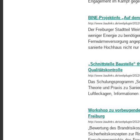
Engagement im Kampf gegen
BINE-Projektinfo „Auf dem
http://www.baulinks.de/webplugin/2012
Der Freiburger Stadtteil Wei
weniger Energie zu benötige
Fernwärmeversorgung an­gepa
sanierte Hochhaus nicht nur 
„Schnittstelle Baustelle“
Qualitätskontrolle
http://www.baulinks.de/webplugin/2012
Das Schulungsprogramm „Schn
Theorie und Praxis zu Sanie
Luftleckagen, Informationen
Workshop zu vorbeugendem
Freiburg
http://www.baulinks.de/webplugin/2012
„Bewertung des Brandrisikos
Sicherheitskonzepten zur Ris
Forschungs­projekts des Frau