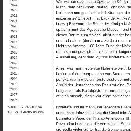
Wer war die sagenhafte ägyptische Königin, 
2024
Mann, dem berühmten Pharao Echnaton, nur 
2023
Politikerin und geschickte PR-Strategin, di
2022
inszenierte? Eine Art First Lady der Antik
2021
Ludwig Borchardt die Büste der Königin Nofr
2020
später nimmt das Ägyptische Museum und 
2019
dieses Datum zum Anlass, nicht nur der be
2018
und Echnatons (der Amarna-Zeit) eine umfa
2017
Licht von Amarna. 100 Jahre Fund der Nof
2016
mit noch nie gezeigten Exponaten. (Übrigen
2015
Ausstellung, geht dem Mythos Nofretete in 
2014
2013
Alles, was man heute von Nofretete weiß, be
2012
2011
basiert auf der Interpretation von Statuette
2010
perfekt, wie ihre berühmteste Büste vermute
2009
Abbild der Herrscherin das Resultat einer P
2008
hergestellt: als Kultobjekte für Tempel in g
2007
wirklich aussah, diente vor allem politische
2006
Baulinks-Archiv ab 2000
Nofretete und ihr Mann, der legendäre Phar
AEC-WEB-Archiv ab 1997
anderthalb Jahrzehnte lang die Geschicke Ä
Echnatons Vater, der Pharao Amenophis III.,
Revolution begonnen, die von seinem Sohn u
die Stelle vieler Götter trat die Sonnensch