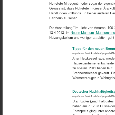
Nofretete Mitregentin oder sogar der eigen
Gewiss ist, dass Nofretete in dieser Ära kul
Handlungen vollführte. In keiner anderen Pe
Partnerin zu sehen.
Die Ausstellung "Im Licht von Amarna. 100 J
13.4.2013, im
Neuen Museum, Museumsinse
Heizungskellern und weniger attraktiv - geht
Tipps für den neuen Brenn
http://www.baulinks.de/webplugin/2012
Alter Heizkessel raus, mode
Hauseigentümer entscheiden 
zu sparen. 2011 haben laut
Brennwertkessel gekauft. Das
Wärmeerzeuger in Wohngeb
Deutscher Nachhaltigkeitsp
http://www.baulinks.de/webplugin/2012
U.a. Kübler („nachhaltigstes
haben am 7.12. in Düsseldor
Ehrenpreis ging unter andere