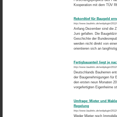
Kooperation mit dem TÜV Rh
Rekordtief für Baugeld ern
http://www.baulinks.de/webplugin/2012
Anfang Dezember sind die Zi
Juni gefallen. Die Baugeldzi
Geschichte der Bundesrepubli
werden nicht direkt von einer
orientieren sich an langfrist
Fertigbauanteil liegt je n
http://www.baulinks.de/webplugin/2012
Deutschlands Bauherren ents
der Baugenehmigungen für Ein
den ersten neun Monaten 2012
vorgefertigten Eigenheime st
Umfrage: Mieter und Makler
Regelung
http://www.baulinks.de/webplugin/2012
Weder Mieter noch Immobilie