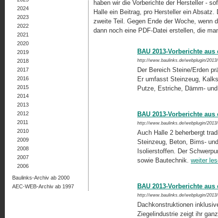
haben wir die Vorberichte der Hersteller - 
2024
Halle ein Beitrag, pro Hersteller ein Absat
2023
zweite Teil. Gegen Ende der Woche, wenn die
2022
dann noch eine PDF-Datei erstellen, die ma
2021
2020
BAU 2013-Vorberichte aus d
2019
2018
http://www.baulinks.de/webplugin/2013
Der Bereich Steine/Erden prä
2017
2016
Er umfasst Steinzeug, Kalks
2015
Putze, Estriche, Dämm- und 
2014
2013
2012
BAU 2013-Vorberichte aus d
2011
http://www.baulinks.de/webplugin/2013
2010
Auch Halle 2 beherbergt trad
2009
Steinzeug, Beton, Bims- un
2008
Isolierstoffen. Der Schwerpun
2007
sowie Bautechnik.
weiter le
2006
Baulinks-Archiv ab 2000
BAU 2013-Vorberichte aus d
AEC-WEB-Archiv ab 1997
http://www.baulinks.de/webplugin/2013
Dachkonstruktionen inklusiv
Ziegelindustrie zeigt ihr ga