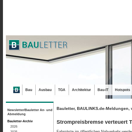
Bau
Ausbau
TGA
Architektur
Bau-IT
Hotspots
Bauletter, BAULINKS.de-Meldungen, 
Newsletter/Bauletter An- und
Abmeldung
Strompreisbremse verteuert T
Bauletter-Archiv
2026
Fahrgäste im öffentlichen Nahverkehr werd
2025