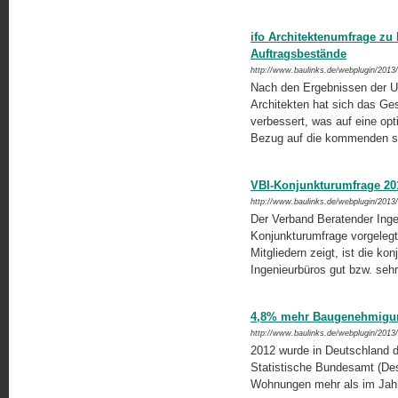
ifo Architektenumfrage zu
Auftragsbestände
http://www.baulinks.de/webplugin/2013
Nach den Ergebnissen der Umf
Architekten hat sich das Ge
verbessert, was auf eine op
Bezug auf die kommenden se
VBI-Konjunkturumfrage 201
http://www.baulinks.de/webplugin/2013
Der Verband Beratender Ingen
Konjunkturumfrage vorgelegt
Mitgliedern zeigt, ist die ko
Ingenieurbüros gut bzw. seh
4,8% mehr Baugenehmigun
http://www.baulinks.de/webplugin/2013
2012 wurde in Deutschland 
Statistische Bundesamt (Dest
Wohnungen mehr als im Jah