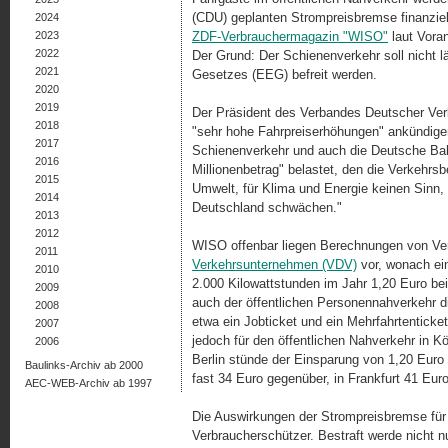
(CDU) geplanten Strompreisbremse finanziell 
2024
2023
ZDF-Verbrauchermagazin "WISO"
laut Vora
2022
Der Grund: Der Schienenverkehr soll nicht
2021
Gesetzes (EEG) befreit werden.
2020
2019
Der Präsident des Verbandes Deutscher Ve
2018
"sehr hohe Fahrpreiserhöhungen" ankündigen
2017
Schienenverkehr und auch die Deutsche Bah
2016
Millionenbetrag" belastet, den die Verkehrsb
2015
Umwelt, für Klima und Energie keinen Sinn,
2014
Deutschland schwächen."
2013
2012
WISO offenbar liegen Berechnungen von V
2011
Verkehrsunternehmen (VDV)
vor, wonach ein
2010
2.000 Kilowattstunden im Jahr 1,20 Euro be
2009
auch der öffentlichen Personennahverkehr 
2008
etwa ein Jobticket und ein Mehrfahrtentic
2007
jedoch für den öffentlichen Nahverkehr in K
2006
Berlin stünde der Einsparung von 1,20 Euro
Baulinks-Archiv ab 2000
fast 34 Euro gegenüber, in Frankfurt 41 Euro
AEC-WEB-Archiv ab 1997
Die Auswirkungen der Strompreisbremse für d
Verbraucherschützer. Bestraft werde nicht n