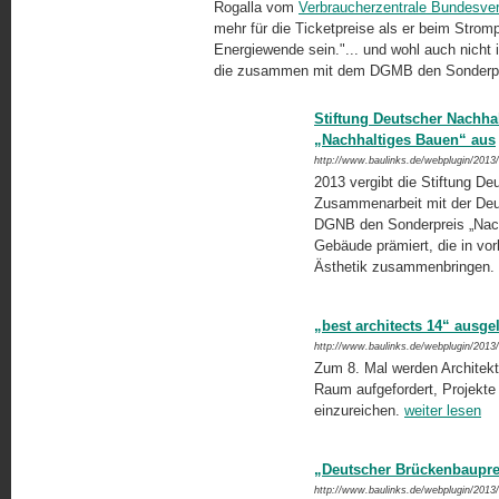
Rogalla vom
Verbraucherzentrale Bundesve
mehr für die Ticketpreise als er beim Strom
Energiewende sein."... und wohl auch nicht 
die zusammen mit dem DGMB den Sonderprei
Stiftung Deutscher Nachha
„Nachhaltiges Bauen“ aus
http://www.baulinks.de/webplugin/2013
2013 vergibt die Stiftung Deu
Zusammenarbeit mit der Deut
DGNB den Sonderpreis „Nach
Gebäude prämiert, die in vor
Ästhetik zusammenbringen.
„best architects 14“ ausge
http://www.baulinks.de/webplugin/2013
Zum 8. Mal werden Architekt
Raum aufgefordert, Projekte
einzureichen.
weiter lesen
„Deutscher Brückenbaupre
http://www.baulinks.de/webplugin/2013