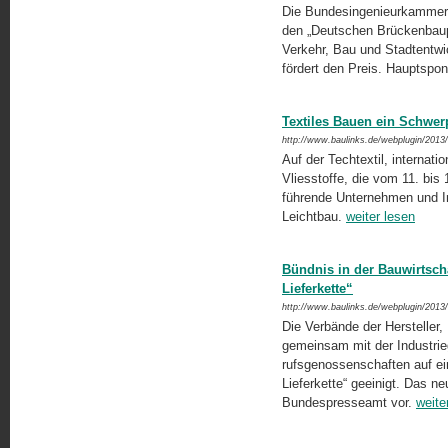
Die Bundesingenieurkammer 
den „Deutschen Brückenbaupr
Verkehr, Bau und Stadtentwi
fördert den Preis. Hauptspo
Textiles Bauen ein Schwerp
http://www.baulinks.de/webplugin/2013
Auf der Techtextil, internat
Vliesstoffe, die vom 11. bis 
führende Unternehmen und Ins
Leichtbau.
weiter lesen
Bündnis in der Bauwirtsch
Lieferkette“
http://www.baulinks.de/webplugin/2013
Die Verbände der Hersteller,
gemeinsam mit der Industri
rufsgenossenschaften auf ei
Lie­ferkette“ geeinigt. Das 
Bundespresse­amt vor.
weite