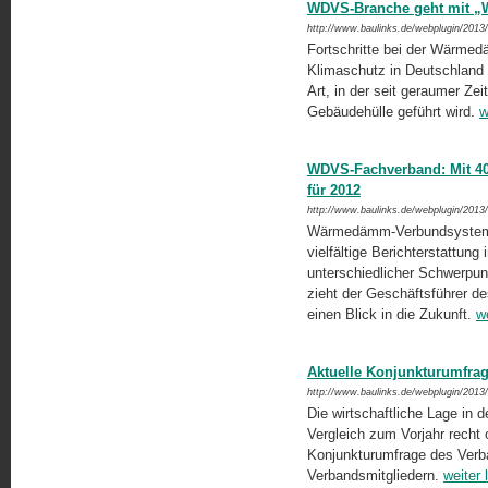
WDVS-Branche geht mit „W
http://www.baulinks.de/webplugin/2013
Fortschritte bei der Wärme
Klimaschutz in Deutschland 
Art, in der seit gerau­mer Zei
Gebäudehülle geführt wird.
w
WDVS-Fachverband: Mit 40
für 2012
http://www.baulinks.de/webplugin/2013
Wärmedämm-Verbundsysteme 
vielfältige Berichterstattung
unterschiedlicher Schwerpun
zieht der Geschäftsführer d
einen Blick in die Zukunft.
w
Aktuelle Konjunkturumfrag
http://www.baulinks.de/webplugin/2013
Die wirtschaftliche Lage in
Vergleich zum Vorjahr recht
Kon­junkturumfrage des Ver
Verbandsmitglie­dern.
weiter 