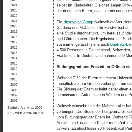
selbst im Kindesalter. Gleiches sagen 54% 
2024
2023
der deutschen Eltern, dass sie nie oder nur 
2022
2021
Die
Husqvarna Group
(weltweit größter Hers
2020
Gardena und McCulloch für Forstwirtschaft,
2019
eine Studie durchgeführt, um herauszufind
2018
und Gärten haben. Die Ergebnisse der Stud
2017
zusammengefasst (siehe auch
Baulinks-Be
2016
4.500 Personen in Deutschland, Schweden, 
2015
Frankreich. In Deutschland nahmen 530 Men
2014
2013
Bildungsgrad und Freizeit im Grünen s
2012
2011
Während 71% der Eltern mit einem Universi
2010
monatlich Zeit im Grünen verbringen, tun d
2009
Die Bildung der Eltern scheint daher einen e
2008
gemeinsamen Aufenthalte in Wäldern und P
2007
2006
Weltweit wünscht sich die Mehrheit aller bef
Baulinks-Archiv ab 2000
verbringen. Die Studie der Husqvarna Group
AEC-WEB-Archiv ab 1997
vom Bildungsgrad der Eltern ist. Während 
Ansicht sind, dass ihre Kinder mehr Zeit in 
Universitätsabschlüsse 70 Prozent. Auf Pa