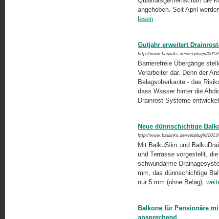
Qualitätsgemeinschaft die Kr
angehoben. Seit April werde
lesen
Gutjahr erweitert Drainros
http://www.baulinks.de/webplugin/2013
Barrierefreie Übergänge stel
Verarbeiter dar. Denn der Ans
Belagsoberkante - das Risik
dass Wasser hinter die Abdich
Drainrost-Systeme entwickel
Neue dünnschichtige Balk
http://www.baulinks.de/webplugin/2013
Mit BalkuSlim und BalkuDrai
und Terrasse vorgestellt, di
schwundarme Drainagesystem
mm, das dünnschichtige Balk
nur 5 mm (ohne Belag).
weit
Balkone für Pensionäre mit
ansprechend