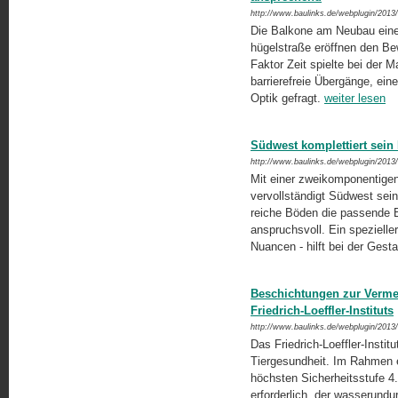
http://www.baulinks.de/webplugin/2013
Die Balkone am Neubau eine
hügelstraße eröffnen den Be
Faktor Zeit spielte bei der 
barrierefreie Übergänge, ei
Optik gefragt.
weiter lesen
Südwest komplettiert sein
http://www.baulinks.de/webplugin/2013
Mit einer zweikomponentigen
vervollständigt Südwest sein
reiche Böden die passende B
anspruchs­voll. Ein speziell
Nuancen - hilft bei der Gest
Beschichtungen zur Verme
Friedrich-Loeffler-Instituts
http://www.baulinks.de/webplugin/2013
Das Friedrich-Loeffler-Institu
Tiergesundheit. Im Rahmen e
höchsten Sicherheitsstufe 4.
erforderlich, der wasserundur