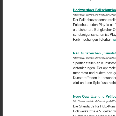
Hochwertiger Fallschutzb
http://www.baulinks.de/webplugin/2013
Der Fallschutzbodenherstell
Fallschutzboden Playfix als 
als bisher an. Bei gleicher Q
schutzeigenschaften ist Playf
Farbmischungen lieferbar.
we
RAL Gütezeichen „Kunststo
http://www.baulinks.de/webplugin/2013
Sportler stellen an Kunststo
Anforderungen. Der optimale
rutschfest und zudem hart ge
Kunststoffrasen ist besonder
wird und den Spielfluss nich
Neue Qualitäts- und Prüf
http://www.baulinks.de/webplugin/2013
Die Standards für Holz-Kunst
Holzwerkstoffe e.V. gelten w