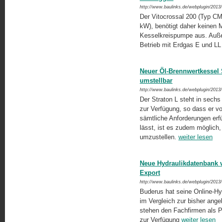
http://www.baulinks.de/webplugin/2013
Der Vitocrossal 200 (Typ CM2
kW), benötigt daher keinen
Kesselkreispumpe aus. Auße
Betrieb mit Erdgas E und LL
Neuer Öl-Brennwertkessel 
umstellbar
http://www.baulinks.de/webplugin/2013
Der Straton L steht in sech
zur Verfügung, so dass er v
sämtliche Anforderungen erfü
lässt, ist es zudem möglich,
umzustellen.
weiter lesen
Neue Hydraulikdatenbank v
Export
http://www.baulinks.de/webplugin/2013
Buderus hat seine Online-Hy
im Vergleich zur bisher ang
stehen den Fachfirmen als P
zur Verfügung
weiter lesen