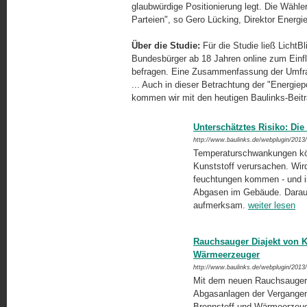
glaubwürdige Positionierung legt. Die Wähl
Parteien", so Gero Lücking, Direktor Energie
Über die Studie:
Für die Studie ließ LichtB
Bundesbürger ab 18 Jahren online zum Einf
befragen. Eine Zusammenfassung der Umfra
... Auch in dieser Betrachtung der "Energiep
kommen wir mit den heutigen Baulinks-Beitr
Unterschätztes Risiko: Di
http://www.baulinks.de/webplugin/2013
Temperaturschwankungen kö
Kunststoff verursachen. Wird
feuchtungen kommen - und im 
Abgasen im Gebäude. Darau
aufmerksam.
weiter lesen
Rauchsauger Diajekt von K
Wärmeerzeuger
http://www.baulinks.de/webplugin/2013
Mit dem neuen Rauchsauger 
Abgasanlagen der Vergangenhe
Brennstoff und Wärmeerzeuge