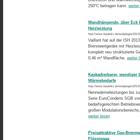
250°C betragen kann.
weiter
Wandhängende, über Eck k
Heizleistung
http://www.baulinks.de/webplugin/2013
Vaillant hat auf der ISH 20
Brennwertgeräte mit Heizlei
komplett neu strukturierte G
0,46 m² Wandfläche.
weiter 
Kaskadierbarer, wendiger 
Wärmebedarfe
http://www.baulinks.de/webplugin/2013
Nennwärmeleistungen bis zu 
Serie EuroCondens SGB von 
bedarfsgerechten Betriebswei
großen Modulationsbereich
weiter lesen
Preisattraktive Gas-Brenn
Flüssiggas