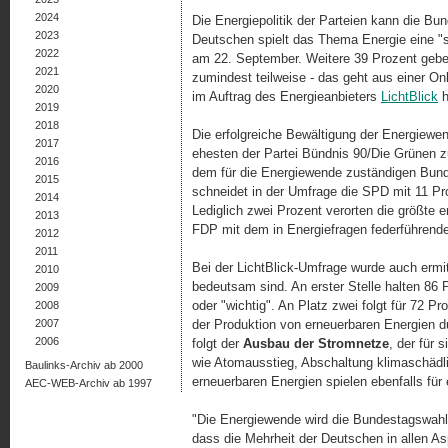
2024
Die Energiepolitik der Parteien kann die Bu
2023
Deutschen spielt das Thema Energie eine "s
2022
am 22. September. Weitere 39 Prozent gebe
2021
zumindest teilweise - das geht aus einer O
2020
im Auftrag des Energieanbieters
LichtBlick
h
2019
2018
Die erfolgreiche Bewältigung der Energiewe
2017
ehesten der Partei Bündnis 90/Die Grünen 
2016
dem für die Energiewende zuständigen Bunde
2015
schneidet in der Umfrage die SPD mit 11 Pro
2014
Lediglich zwei Prozent verorten die größte 
2013
FDP mit dem in Energiefragen federführenden
2012
2011
Bei der LichtBlick-Umfrage wurde auch ermit
2010
bedeutsam sind. An erster Stelle halten 86
2009
oder "wichtig". An Platz zwei folgt für 72 P
2008
2007
der Produktion von erneuerbaren Energien 
2006
folgt der
Ausbau der Stromnetze
, der für
wie Atomausstieg, Abschaltung klimaschädl
Baulinks-Archiv ab 2000
erneuerbaren Energien spielen ebenfalls für 
AEC-WEB-Archiv ab 1997
"Die Energiewende wird die Bundestagswahl 
dass die Mehrheit der Deutschen in allen As