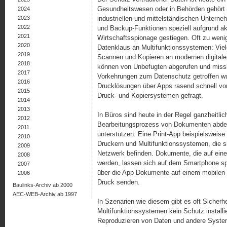
Gesundheitswesen oder in Behörden gehört 
2024
2023
industriellen und mittelständischen Unterne
2022
und Backup-Funktionen speziell aufgrund ak
2021
Wirtschaftsspionage gestiegen. Oft zu wenig
2020
Datenklaus an Multifunktionssystemen: Vie
2019
Scannen und Kopieren an modernen digitalen
2018
können von Unbefugten abgerufen und miss
2017
Vorkehrungen zum Datenschutz getroffen wur
2016
Drucklösungen über Apps rasend schnell vor
2015
Druck- und Kopiersystemen gefragt.
2014
2013
In Büros sind heute in der Regel ganzheitli
2012
Bearbeitungsprozess von Dokumenten abdeck
2011
unterstützen: Eine Print-App beispielsweise
2010
Druckern und Multifunktionssystemen, die 
2009
Netzwerk befinden. Dokumente, die auf eine
2008
werden, lassen sich auf dem Smartphone sp
2007
über die App Dokumente auf einem mobilen
2006
Druck senden.
Baulinks-Archiv ab 2000
AEC-WEB-Archiv ab 1997
In Szenarien wie diesem gibt es oft Sicher
Multifunktionssystemen kein Schutz installi
Reproduzieren von Daten und andere System