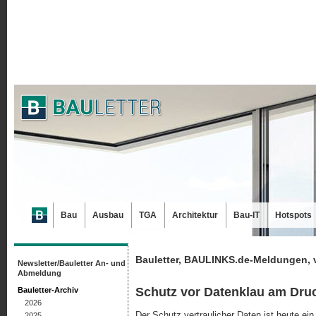
Bau
Ausbau
TGA
Architektur
Bau-IT
Hotspots
Bauletter, BAULINKS.de-Meldungen, 
Newsletter/Bauletter An- und
Abmeldung
Schutz vor Datenklau am Dru
Bauletter-Archiv
2026
Der Schutz vertraulicher Daten ist heute ei
2025