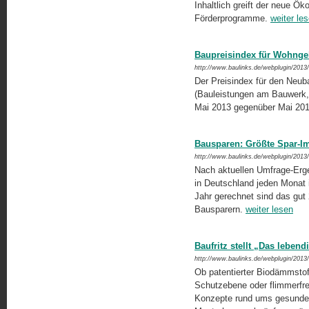
In­haltlich greift der neue Ö
För­derprogramme.
weiter le
Baupreisindex für Wohnge
http://www.baulinks.de/webplugin/2013
Der Preisindex für den Neub
(Bauleistungen am Bauwerk, 
Mai 2013 gegenüber Mai 20
Bausparen: Größte Spar-I
http://www.baulinks.de/webplugin/2013
Nach aktuellen Umfrage-Erg
in Deutschland jeden Monat 
Jahr gerechnet sind das gut 
Bausparern.
weiter lesen
Baufritz stellt „Das lebend
http://www.baulinks.de/webplugin/2013
Ob patentierter Biodämmstoff
Schutzebene oder flimmerfrei
Konzepte rund ums gesunde 