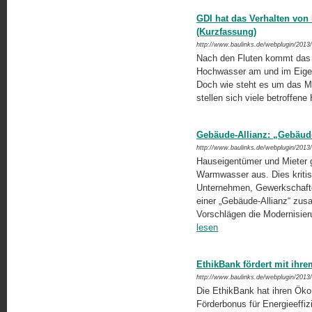
GDI hat das Verhalten vo
(Kurzfassung)
http://www.baulinks.de/webplugin/2013
Nach den Fluten kommt das 
Hochwasser am und im Eigenh
Doch wie steht es um das 
stellen sich viele betroffene
Gebäude-Allianz: „Gebäude
http://www.baulinks.de/webplugin/2013
Hauseigentümer und Mieter 
Warmwasser aus. Dies kritis
Unternehmen, Gewerkschafte
einer „Gebäude-Allianz“ zus
Vorschlägen die Modernisier
lesen
EthikBank fördert mit ih
http://www.baulinks.de/webplugin/2013
Die EthikBank hat ihren ÖkoBa
Förderbonus für Energieeffi­