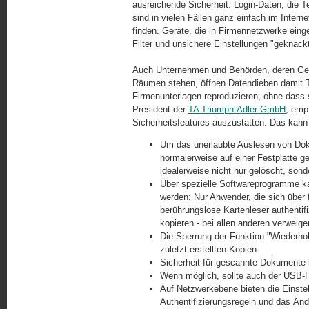
ausreichende Sicherheit: Login-Daten, die T
sind in vielen Fällen ganz einfach im Inter
finden. Geräte, die in Firmennetzwerke ein
Filter und unsichere Einstellungen "geknack
Auch Unternehmen und Behörden, deren Gerä
Räumen stehen, öffnen Datendieben damit T
Firmenunterlagen reproduzieren, ohne dass 
President der
TA Triumph-Adler GmbH
, emp
Sicherheitsfeatures auszustatten. Das kan
Um das unerlaubte Auslesen von Do
normalerweise auf einer Festplatte g
idealerweise nicht nur gelöscht, son
Über spezielle Softwareprogramme k
werden: Nur Anwender, die sich über
berührungslose Kartenleser authenti
kopieren - bei allen anderen verweig
Die Sperrung der Funktion "Wiederho
zuletzt erstellten Kopien.
Sicherheit für gescannte Dokumente b
Wenn möglich, sollte auch der USB-
Auf Netzwerkebene bieten die Einstel
Authentifizierungsregeln und das Ä