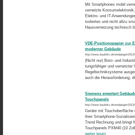
Mit Smartphones mobil vernet
vernetzte Konsumelektronik,
Elektro- und IT-Anwendungen
iso­liertes und nicht allzu 
Hausver­netzung tech­nisch lä
VDE-Positionspapier zur E
moderner Gebäude
http://www.baulinks.de/webplugin/2013
(Nicht nur) Büro- und Industr
tungsfähiger und vernetzter 
Regeltechniksysteme ausgest
auch die Herausforderung, di
Siemens erweitert Gebäud
Touchpanels
http://www.baulinks.de/webplugin/2013
Geräte mit Touchoberfläche 
ihrer Smartphone-Sozialisie
Trend Rechnung und bringt f
Touchpanels PXM40 (10 Zoll 
weiter lesen