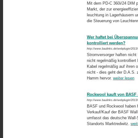
Mit dem PD-C 360i/24 DIM p
Markt, der zur energieeffizi
leuchtung in Lagerhäusern un
die Steuerung von Leuchtenr
Wer haftet bei Überspann
kontrolliert werden?
http://www.baulinks.de/webplugin/2013
Stromversorger haften nicht
nicht regelmäßig kontrolliert
Kabel regelmäßig auf ihren 
nicht - dies geht der D.A.S.
Hamm hervor.
weiter lesen
Rockwool kauft von BASF 
http://www.baulinks.de/webplugin/2013
BASF und Rockwool haben heu
Verkauf/Kauf der BASF Wal
umfasst das deutsche Wall-
Standorts Marktredwitz.
weit