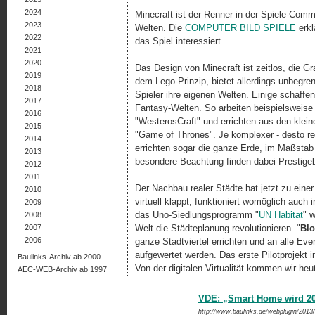
2024
Minecraft ist der Renner in der Spiele-Comm
2023
Welten. Die
COMPUTER BILD SPIELE
erkl
2022
das Spiel interessiert.
2021
2020
Das Design von Minecraft ist zeitlos, die Gr
2019
dem Lego-Prinzip, bietet allerdings unbegren
2018
Spieler ihre eigenen Welten. Einige schaffe
2017
Fantasy-Welten. So arbeiten beispielsweis
2016
"WesterosCraft" und errichten aus den klei
2015
"Game of Thrones". Je komplexer - desto reiz
2014
errichten sogar die ganze Erde, im Maßstab
2013
besondere Beachtung finden dabei Prestigeb
2012
2011
Der Nachbau realer Städte hat jetzt zu eine
2010
virtuell klappt, funktioniert womöglich auch i
2009
das Uno-Siedlungsprogramm "
UN Habitat
" 
2008
2007
Welt die Städteplanung revolutionieren. "
Blo
2006
ganze Stadtviertel errichten und an alle Eve
aufgewertet werden. Das erste Pilotprojekt in
Baulinks-Archiv ab 2000
Von der digitalen Virtualität kommen wir heut
AEC-WEB-Archiv ab 1997
VDE: „Smart Home wird 20
http://www.baulinks.de/webplugin/2013