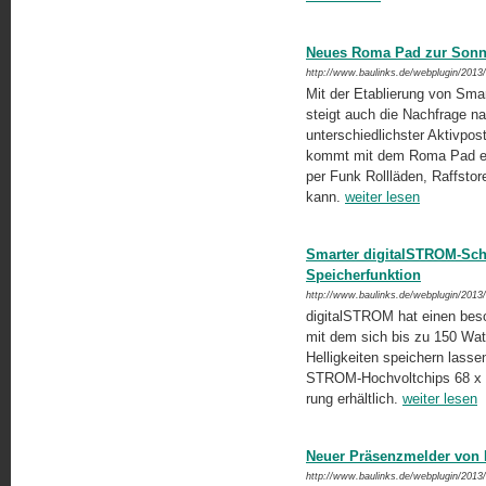
Neues Roma Pad zur Sonn
http://www.baulinks.de/webplugin/2013
Mit der Etablierung von Sma
steigt auch die Nachfrage 
unterschiedlichster Aktivpos
kommt mit dem Roma Pad eine
per Funk Rollläden, Raff­sto
kann.
weiter lesen
Smarter digitalSTROM-Sch
Speicherfunktion
http://www.baulinks.de/webplugin/2013
digitalSTROM hat einen bes
mit dem sich bis zu 150 Wat
Helligkeiten speichern lasse
STROM-Hochvoltchips 68 x 3
rung erhältlich.
weiter lesen
Neuer Präsenzmelder von E
http://www.baulinks.de/webplugin/2013